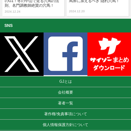
のG1！冬の中山で走る穴馬の法
馬券に加えるべき“隠れ穴馬！”
則、名門調教師絶賛の穴馬！
2024.12.20
2024.12.24
SNS
GJとは
会社概要
著者一覧
著作権/免責事項について
個人情報保護方針について