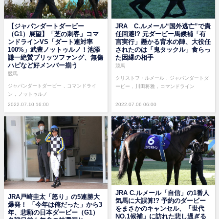
【ジャパンダートダービー
JRA C.ルメール“国外逃亡”で責
（G1）展望】「芝の刺客」コマ
任回避!? 元ダービー馬候補「有
ンドラインVS「ダート連対率
言実行」懸かる背水の陣、大役任
100%」武豊ノットゥルノ！池添
されたのは「鬼タックル」食らっ
謙一絶賛ブリッツファング、無傷
た因縁の相手
ハピなど好メンバー揃う
競馬
競馬
クリストフ・ルメール
ジャパンダートダ
ジャパンダートダービー
コマンドライ
ービー
川田将雅
コマンドライン
ン
ノットゥルノ
2022.07.10 16:00
2022.07.06 06:00
JRA C.ルメール「自信」の1番人
JRA戸崎圭太「怒り」の5連勝大
気馬に大誤算!? 予約のダービー
爆発！ 「今年は俺だった」から3
をまさかのキャンセル、「世代
年、悲願の日本ダービー（G1）
NO.1候補」に訪れた悲し過ぎる