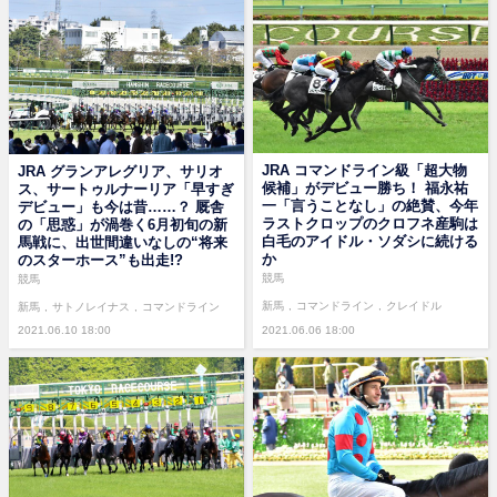
JRA コマンドライン級「超大物
JRA グランアレグリア、サリオ
候補」がデビュー勝ち！ 福永祐
ス、サートゥルナーリア「早すぎ
一「言うことなし」の絶賛、今年
デビュー」も今は昔……？ 厩舎
ラストクロップのクロフネ産駒は
の「思惑」が渦巻く6月初旬の新
白毛のアイドル・ソダシに続ける
馬戦に、出世間違いなしの“将来
か
のスターホース”も出走!?
競馬
競馬
新馬
コマンドライン
クレイドル
新馬
サトノレイナス
コマンドライン
2021.06.10 18:00
2021.06.06 18:00