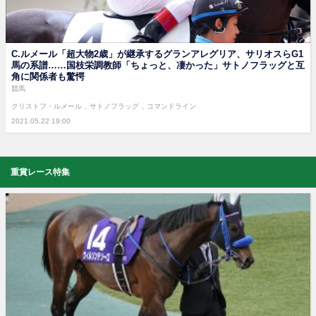
C.ルメール「超大物2歳」が継承するグランアレグリア、サリオスらG1
馬の系譜……国枝栄調教師「ちょっと、凄かった」サトノフラッグと互
角に関係者も驚愕
競馬
クリストフ・ルメール
サトノフラッグ
コマンドライン
2021.05.22 19:00
重賞レース特集