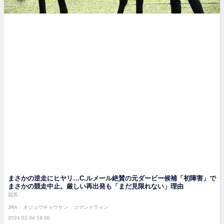
まさかの逆走にヒヤリ…C.ルメール絶賛の元ダービー候補「初障害」で
まさかの競走中止。厳しい再出発も「まだ見限れない」理由
競馬
JRA
オジュウチョウサン
コマンドライン
2024.02.04 19:00