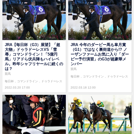
JRA【毎日杯（G3）展望】「超
JRA 今年のダービー馬も皐月賞
大物」ドゥラドーレスVS「雪
（G1）ではなく裏街道から!? ノ
辱」コマンドライン！「5億円
ーザンファームお気に入り「ダー
馬」リアドら伏兵陣もハイレベ
ビー予行演習」のG3が超豪華メ
ル。昨年シャフリヤールに続くの
ンバー
は？
競馬
競馬
毎日杯
コマンドライン
ドゥラドーレス
毎日杯
コマンドライン
ドゥラドーレス
2022.03.20 17:00
2022.03.18 12:00