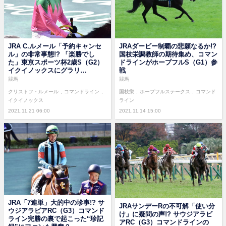
JRA C.ルメール「予約キャンセ
JRAダービー制覇の悲願なるか!?
ル」の非常事態!? 「楽勝でし
国枝栄調教師の期待集め、コマン
た」東京スポーツ杯2歳S（G2）
ドラインがホープフルS（G1）参
イクイノックスにグラリ…
戦
競馬
競馬
クリストフ・ルメール
コマンドライン
国枝栄
ホープフルステークス
コマンド
イクイノックス
ライン
2021.11.21 06:00
2021.11.14 15:00
JRA「7連単」大的中の珍事!? サ
JRAサンデーRの不可解「使い分
ウジアラビアRC（G3）コマンド
け」に疑問の声!? サウジアラビ
ライン完勝の裏で起こった“珍記
アRC（G3）コマンドラインの