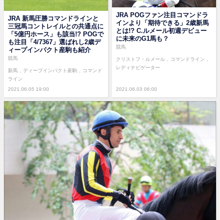
JRA POGファン注目コマンドラ
JRA 新馬圧勝コマンドラインと
インより「期待できる」2歳新馬
三冠馬コントレイルとの共通点に
とは!? C.ルメール初週デビュー
「5億円ホース」も該当!? POGで
に未来のG1馬も？
も注目「4/7367」選ばれし2歳デ
競馬
ィープインパクト産駒も紹介
競馬
クリストフ・ルメール
コマンドライン
レディナビゲーター
新馬
ディープインパクト産駒
コマンド
ライン
2021.06.05 19:00
2021.06.03 06:00