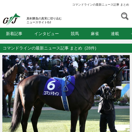
コマンドラインの最新ニュース記事 まとめ
S
GJ
真剣勝負の真実に切り込む
ニュースサイトGJ
新着記事
インタビュー
競馬
麻雀
連載
コマンドラインの最新ニュース記事 まとめ
(28件)