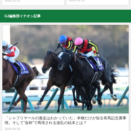
2024.12.15
2024.12.22
GJ編集部イチオシ記事
「シャフリヤールの激走はわかっていた」本物だけが知る有馬記念裏事
情。そして“金杯”で再現される波乱の結末とは？
2025.01.02