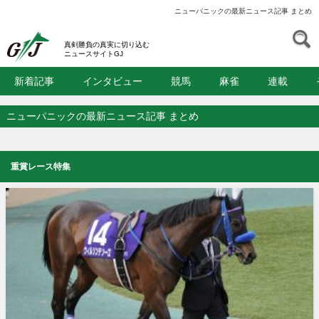
ニューパニックの最新ニュース記事 まとめ
S
GJ
真剣勝負の真実に切り込む
ニュースサイトGJ
新着記事
インタビュー
競馬
麻雀
連載
ニューパニックの最新ニュース記事 まとめ
重賞レース特集