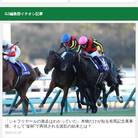
GJ編集部イチオシ記事
「シャフリヤールの激走はわかっていた」本物だけが知る有馬記念裏事
情。そして“金杯”で再現される波乱の結末とは？
2025.01.02