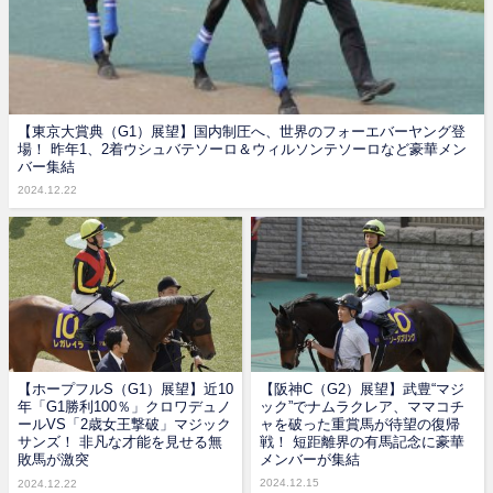
【東京大賞典（G1）展望】国内制圧へ、世界のフォーエバーヤング登
場！ 昨年1、2着ウシュバテソーロ＆ウィルソンテソーロなど豪華メン
バー集結
2024.12.22
【ホープフルS（G1）展望】近10
【阪神C（G2）展望】武豊“マジ
年「G1勝利100％」クロワデュノ
ック”でナムラクレア、ママコチ
ールVS「2歳女王撃破」マジック
ャを破った重賞馬が待望の復帰
サンズ！ 非凡な才能を見せる無
戦！ 短距離界の有馬記念に豪華
敗馬が激突
メンバーが集結
2024.12.15
2024.12.22