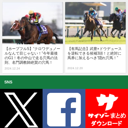
【ホープフルS】“クロワデュノー
【有馬記念】武豊×ドウデュース
ルなんて目じゃない！”今年最後
を逆転できる候補3頭！と絶対に
のG1！冬の中山で走る穴馬の法
馬券に加えるべき“隠れ穴馬！”
則、名門調教師絶賛の穴馬！
2024.12.20
2024.12.24
SNS