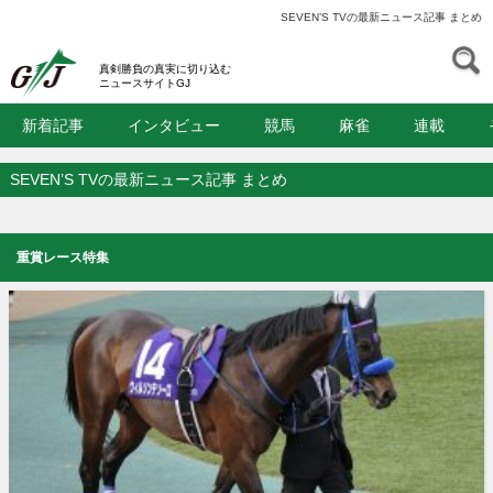
SEVEN’S TVの最新ニュース記事 まとめ
S
GJ
真剣勝負の真実に切り込む
ニュースサイトGJ
新着記事
インタビュー
競馬
麻雀
連載
SEVEN’S TVの最新ニュース記事 まとめ
重賞レース特集