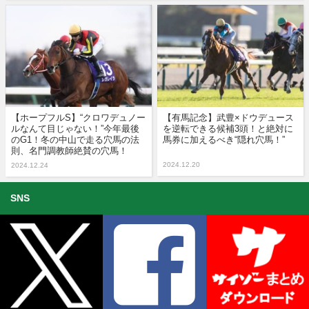
【ホープフルS】“クロワデュノー
【有馬記念】武豊×ドウデュース
ルなんて目じゃない！”今年最後
を逆転できる候補3頭！と絶対に
のG1！冬の中山で走る穴馬の法
馬券に加えるべき“隠れ穴馬！”
則、名門調教師絶賛の穴馬！
2024.12.20
2024.12.24
SNS