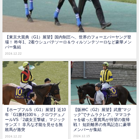
【東京大賞典（G1）展望】国内制圧へ、世界のフォーエバーヤング登
場！ 昨年1、2着ウシュバテソーロ＆ウィルソンテソーロなど豪華メン
バー集結
2024.12.22
【ホープフルS（G1）展望】近10
【阪神C（G2）展望】武豊“マジ
年「G1勝利100％」クロワデュノ
ック”でナムラクレア、ママコチ
ールVS「2歳女王撃破」マジック
ャを破った重賞馬が待望の復帰
サンズ！ 非凡な才能を見せる無
戦！ 短距離界の有馬記念に豪華
敗馬が激突
メンバーが集結
2024.12.15
2024.12.22