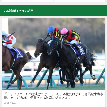
GJ編集部イチオシ記事
「シャフリヤールの激走はわかっていた」本物だけが知る有馬記念裏事
情。そして“金杯”で再現される波乱の結末とは？
2025.01.02