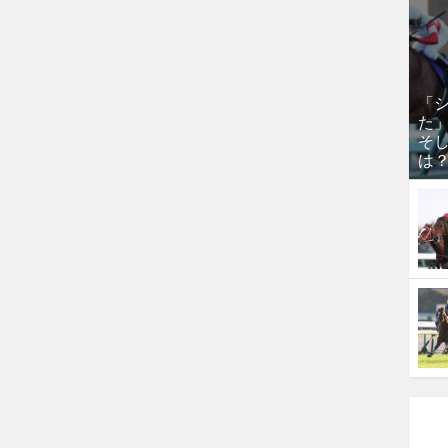
「
た
そし
は