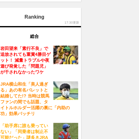
Ranking
17:30更新
総合
岩田望来「素行不良」で
追放されても重賞4勝目ゲ
ット！ 減量トラブルや夜
遊び発覚した「問題児」
が干されなかったワケ
JRA横山和生「美人過ぎ
る」あの有名バレットと
結婚してた!? 当時は競馬
ファンの間でも話題、タ
イトルホルダー活躍の裏に「内助の
功」効果バッチリ
「助手席に誰も乗ってい
ない」「同乗者は制止不
可能だった」謎多きJRA