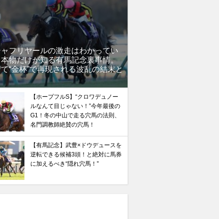
シャフリヤールの激走はわかってい
」本物だけが知る有馬記念裏事情。
て“金杯”で再現される波乱の結末と
？
【ホープフルS】“クロワデュノー
ルなんて目じゃない！”今年最後の
G1！冬の中山で走る穴馬の法則、
名門調教師絶賛の穴馬！
【有馬記念】武豊×ドウデュースを
逆転できる候補3頭！と絶対に馬券
に加えるべき“隠れ穴馬！”