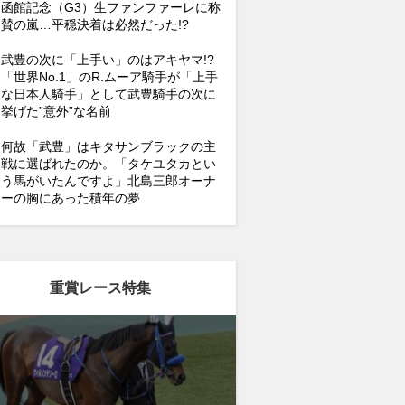
函館記念（G3）生ファンファーレに称
賛の嵐…平穏決着は必然だった!?
武豊の次に「上手い」のはアキヤマ!?
「世界No.1」のR.ムーア騎手が「上手
な日本人騎手」として武豊騎手の次に
挙げた”意外”な名前
何故「武豊」はキタサンブラックの主
戦に選ばれたのか。「タケユタカとい
う馬がいたんですよ」北島三郎オーナ
ーの胸にあった積年の夢
重賞レース特集