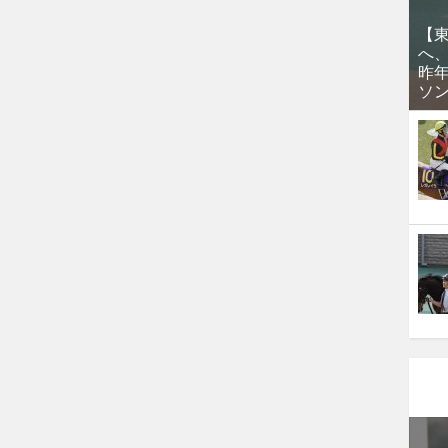
【
へ
昨
ソ