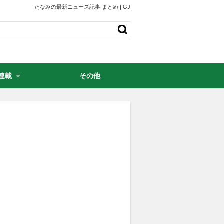
たなみの最新ニュース記事 まとめ | GJ
連載
その他
・