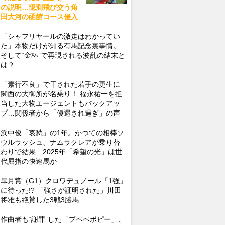
の説明…憶測飛び交う角
田大河の函館コース侵入
「シャフリヤールの激走はわかってい
た」本物だけが知る有馬記念裏事情。
そして“金杯”で再現される波乱の結末と
は？
「素行不良」で干された若手の更生に
関西の大御所が名乗り！ 福永祐一を担
当した大物エージェントもバックアッ
プ…関係者から「優遇され過ぎ」の声
浜中俊「哀愁」の1年。かつての相棒ソ
ウルラッシュ、ナムラクレアが乗り替
わりで結果…2025年「希望の光」は世
代屈指の快速馬か
皐月賞（G1）クロワデュノール「1強」
に待った!? 「強さが証明された」川田
将雅も絶賛した3戦3勝馬
作曲者も“謝罪”した「プペペポピー」、