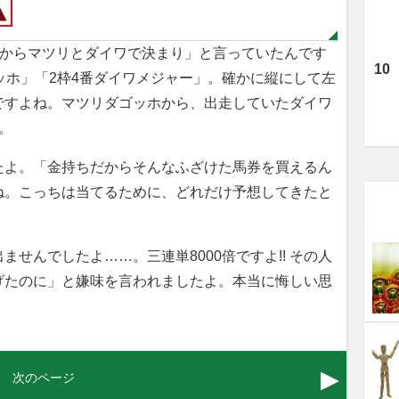
だからマツリとダイワで決まり」と言っていたんです
PR(Amazon)
ッホ」「2枠4番ダイワメジャー」。確かに縦にして左
【毎日変わる】Amazonタイムセールが
ですよね。マツリダゴッホから、出走していたダイワ
見逃せない！
。
たよ。「金持ちだからそんなふざけた馬券を買えるん
ね。こっちは当てるために、どれだけ予想してきたと
せんでしたよ……。三連単8000倍ですよ!! その人
げたのに」と嫌味を言われましたよ。本当に悔しい思
PR(株式会社アルファーテクノ)
【必見】情報漏えいを防ぐ！セキュリテ
ィ実践ガイド
次のページ