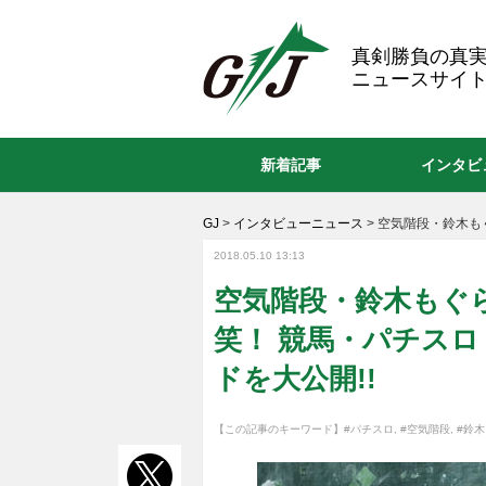
GJ
真剣勝負の真
ニュースサイト
新着記事
インタビ
GJ
>
インタビューニュース
>
空気階段・鈴木も
2018.05.10 13:13
空気階段・鈴木もぐ
笑！ 競馬・パチス
ドを大公開!!
【この記事のキーワード】
#パチスロ
,
#空気階段
,
#鈴