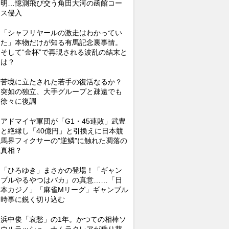
明…憶測飛び交う角田大河の函館コー
ス侵入
「シャフリヤールの激走はわかってい
た」本物だけが知る有馬記念裏事情。
そして“金杯”で再現される波乱の結末と
は？
苦境に立たされた若手の復活なるか？
突如の独立、大手グループと疎遠でも
徐々に復調
アドマイヤ軍団が「G1・45連敗」武豊
と絶縁し「40億円」と引換えに日本競
馬界フィクサーの”逆鱗”に触れた凋落の
真相？
「ひろゆき」まさかの登場！「ギャン
ブルやるやつはバカ」の真意……「日
本カジノ」「麻雀Mリーグ」ギャンブル
時事に鋭く切り込む
浜中俊「哀愁」の1年。かつての相棒ソ