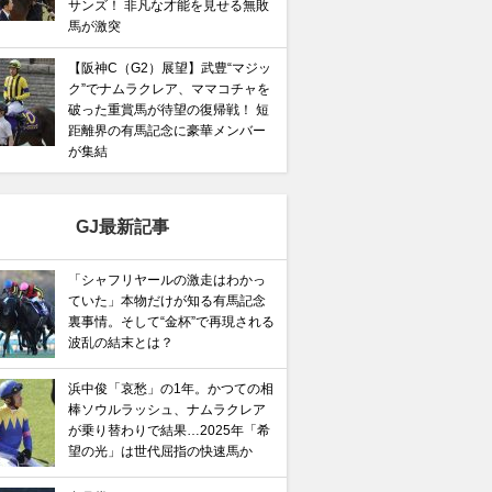
サンズ！ 非凡な才能を見せる無敗
馬が激突
【阪神C（G2）展望】武豊“マジッ
ク”でナムラクレア、ママコチャを
破った重賞馬が待望の復帰戦！ 短
距離界の有馬記念に豪華メンバー
が集結
GJ最新記事
「シャフリヤールの激走はわかっ
ていた」本物だけが知る有馬記念
裏事情。そして“金杯”で再現される
波乱の結末とは？
浜中俊「哀愁」の1年。かつての相
棒ソウルラッシュ、ナムラクレア
が乗り替わりで結果…2025年「希
望の光」は世代屈指の快速馬か