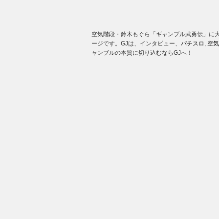
空気階段・鈴木もぐら「ギャンブル武勇伝」に大
ージです。GJは、インタビュー、
パチスロ
,
空気
ャンブルの本質に切り込むならGJへ！