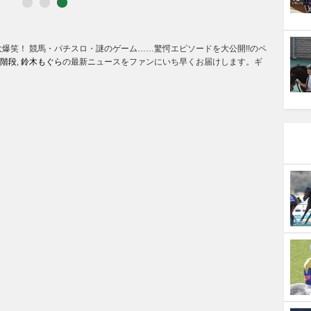
PR(株式会社アルファーテクノ)
爆笑！ 競馬・パチスロ・謎のゲーム……驚愕エピソードを大公開!!のペ
階段
【完全無料】プロが教えるオフィス構築
,
鈴木もぐら
の最新ニュースをファンにいち早くお届けします。ギ
案の「イロハ」
PR(イエウール)
「持ち家を売る時のNG行為」知ってるだ
けで得する事とは
PR(カイタヨ)
録音をアップロードするだけ。AIが速く
正確に議事録作成
PR(イエウール)
「持ち家を売る時のNG行為」知ってるだ