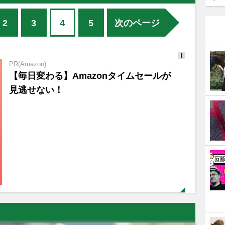
2
3
4
5
次のページ
PR(Amazon)
Ads
【毎日変わる】Amazonタイムセールが
by
logly
見逃せない！
PR(株式会社アルファーテクノ)
【入門ガイド】5分で読めるオフィスのセ
キュリティ
PR(Amazon)
「え、こんなセールやってたの？」80％