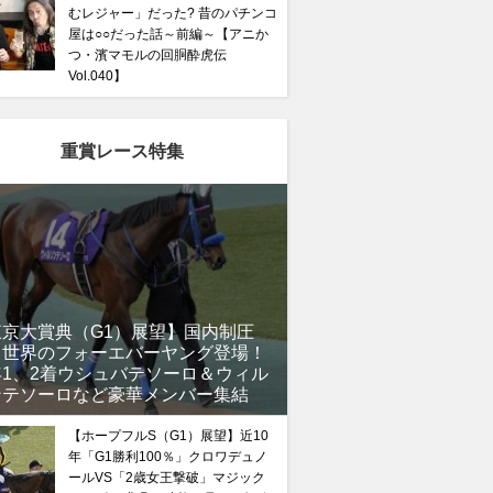
むレジャー」だった? 昔のパチンコ
屋は○○だった話～前編～【アニか
つ・濱マモルの回胴酔虎伝
Vol.040】
重賞レース特集
東京大賞典（G1）展望】国内制圧
、世界のフォーエバーヤング登場！
年1、2着ウシュバテソーロ＆ウィル
ンテソーロなど豪華メンバー集結
ャフリヤールの激走はわかっていた」本物だけが知る有
【ホープフルS（G1）展望】近10
“金杯”で再現される波乱の結末とは？
年「G1勝利100％」クロワデュノ
ールVS「2歳女王撃破」マジック