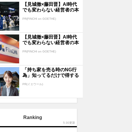
【見城徹×藤田晋】AI時代
でも変わらない経営者の本
質
PR(FINCHI on GOETHE)
【見城徹×藤田晋】AI時代
でも変わらない経営者の本
質
PR(FINCHI on GOETHE)
「持ち家を売る時のNG行
為」知ってるだけで得する
事とは
PR(イエウール)
Ranking
5:30更新