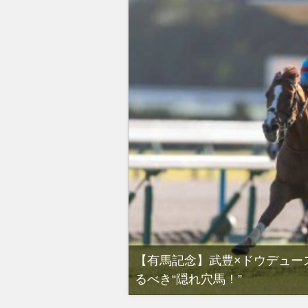
”今年最後のG1！冬の
【有馬記念】武豊×ドウデュー
るべき“隠れ穴馬！”