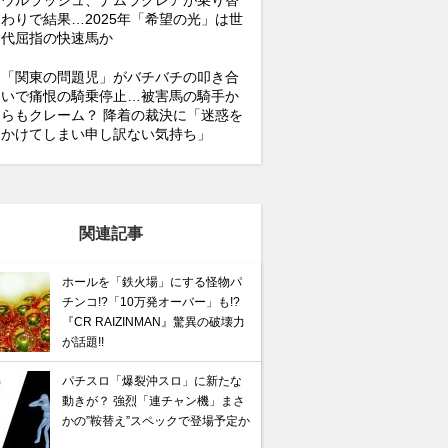
ウルラッシュ、ナムラクレアが乗り替
わりで結果…2025年「希望の光」は世
代屈指の快速馬か
「関東の問題児」がバチバチの叩き合
いで痛恨の騎乗停止…被害馬の騎手か
らもクレーム？ 降着の裁決に「迷惑を
かけてしまい申し訳ない気持ち」
関連記事
ホールを「鉄火場」にする怪物パ
チンコ!?「10万発オーバー」も!?
『CR RAIZINMAN』驚異の破壊力
が話題!!
パチスロ「爆裂沖スロ」に新たな
動きが？ 強烈「連チャン機」まさ
かの”鞍替え”スペックで登場予定か