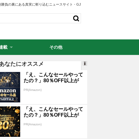
剣勝負の裏にある真実に斬り込むニュースサイト・GJ
連載
その他
・
あなたにオススメ
Ads
「え、こんなセールやって
by
たの？」80％OFF以上が
logly
続々登場！Amazonの本気
PR(Amazon)
が...
「え、こんなセールやって
たの？」80％OFF以上が
続々登場！Amazonの本気
PR(Amazon)
が...