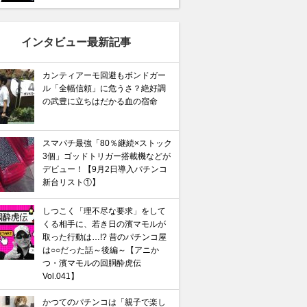
インタビュー最新記事
カンティアーモ回避もボンドガー
ル「全幅信頼」に危うさ？絶好調
の武豊に立ちはだかる血の宿命
スマパチ最強「80％継続×ストック
3個」ゴッドトリガー搭載機などが
デビュー！【9月2日導入パチンコ
新台リスト①】
しつこく「理不尽な要求」をして
くる相手に、若き日の濱マモルが
取った行動は…!? 昔のパチンコ屋
は○○だった話～後編～【アニか
つ・濱マモルの回胴酔虎伝
Vol.041】
かつてのパチンコは「親子で楽し