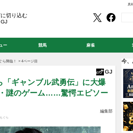
真
実に切り込む
GJ
ュー
競馬
麻雀
今、
ぐら降臨！
>
4ページ目
GJ
ら「ギャンブル武勇伝」に大爆
ロ・謎のゲーム……驚愕エピソー
編集部
木もぐら