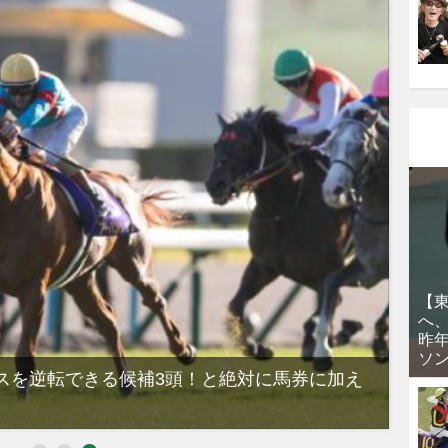
OFF以上が続々登場！Amazonの本...
PR(カイタヨ)
録音をアップロードするだけ。AIが速く
正確に議事録作成
PR(株式会社アルファーテクノ)
【プロの裏技を公開】内装を賢くデザイ
ンする
PR(カイタヨ)
【
手作業はもう不要。録音をアップするだ
へ
昨
けのAI議事録
ソ
スを逆転できる候補3頭！と絶対に馬券に加え
「シ
して