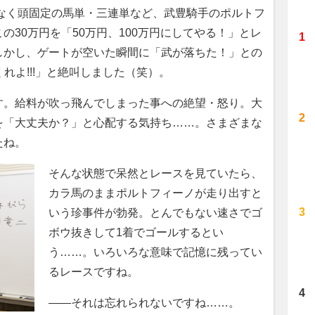
はなく頭固定の馬単・三連単など、武豊騎手のポルトフ
の30万円を「50万円、100万円にしてやる！」とレ
しかし、ゲートが空いた瞬間に「武が落ちた！」との
くれよ!!!」と絶叫しました（笑）。
す。給料が吹っ飛んでしまった事への絶望・怒り。大
を「大丈夫か？」と心配する気持ち……。さまざまな
たね。
そんな状態で呆然とレースを見ていたら、
カラ馬のままポルトフィーノが走り出すと
いう珍事件が勃発。とんでもない速さでゴ
ボウ抜きして1着でゴールするとい
う……。いろいろな意味で記憶に残ってい
るレースですね。
――それは忘れられないですね……。