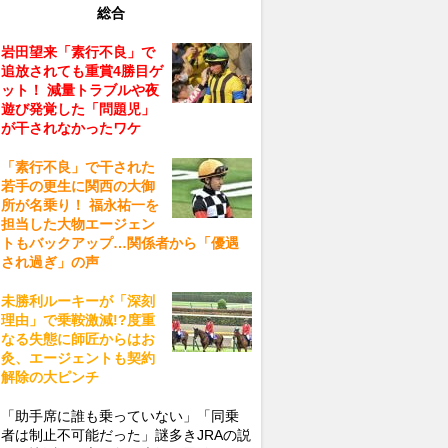
総合
岩田望来「素行不良」で
追放されても重賞4勝目ゲ
ット！ 減量トラブルや夜
遊び発覚した「問題児」
が干されなかったワケ
「素行不良」で干された
若手の更生に関西の大御
所が名乗り！ 福永祐一を
担当した大物エージェン
トもバックアップ…関係者から「優遇
され過ぎ」の声
未勝利ルーキーが「深刻
理由」で乗鞍激減!?度重
なる失態に師匠からはお
灸、エージェントも契約
解除の大ピンチ
「助手席に誰も乗っていない」「同乗
者は制止不可能だった」謎多きJRAの説