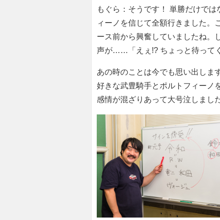
もぐら：そうです！ 単勝だけで
ィーノを信じて全額行きました。こ
ース前から興奮していましたね。
声が……「えぇ!? ちょっと待って
あの時のことは今でも思い出しま
好きな武豊騎手とポルトフィーノ
感情が混ざりあって大号泣しまし