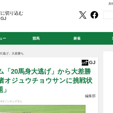
真
実に切り込む
GJ
ュー
競馬
麻雀
身大逃げ」大差勝ち
GJ
ム「20馬身大逃げ」から大差勝
王者オジュウチョウサンに挑戦状
題」
編集部
,
#ダノンキングダム