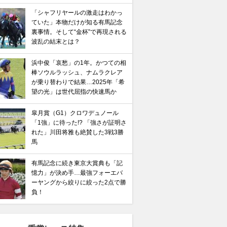
「シャフリヤールの激走はわかっ
ていた」本物だけが知る有馬記念
裏事情。そして“金杯”で再現される
波乱の結末とは？
浜中俊「哀愁」の1年。かつての相
棒ソウルラッシュ、ナムラクレア
が乗り替わりで結果…2025年「希
望の光」は世代屈指の快速馬か
皐月賞（G1）クロワデュノール
「1強」に待った!? 「強さが証明さ
れた」川田将雅も絶賛した3戦3勝
馬
有馬記念に続き東京大賞典も「記
憶力」が決め手…最強フォーエバ
ーヤングから絞りに絞った2点で勝
負！