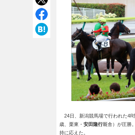
24日、新潟競馬場で行われた4R
歳、栗東・
安田隆行
厩舎）が圧勝。
持に応えた。