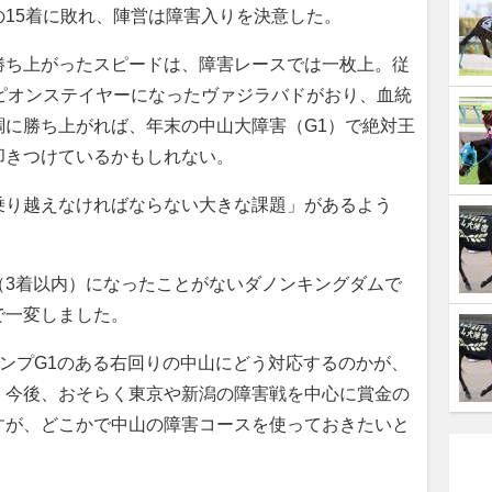
の15着に敗れ、陣営は障害入りを決意した。
ち上がったスピードは、障害レースでは一枚上。従
ピオンステイヤーになったヴァジラバドがおり、血統
調に勝ち上がれば、年末の中山大障害（G1）で絶対王
叩きつけているかもしれない。
り越えなければならない大きな課題」があるよう
（3着以内）になったことがないダノンキングダムで
で一変しました。
ャンプG1のある右回りの中山にどう対応するのかが、
。今後、おそらく東京や新潟の障害戦を中心に賞金の
すが、どこかで中山の障害コースを使っておきたいと