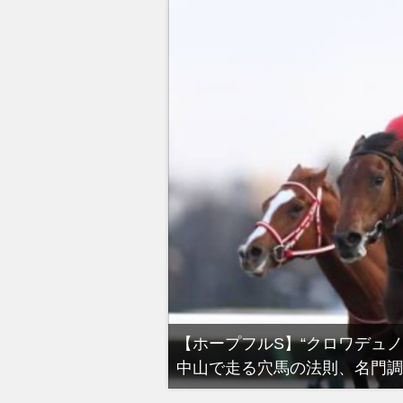
る有馬記念裏事情。そ
【ホープフルS】“クロワデュ
中山で走る穴馬の法則、名門調