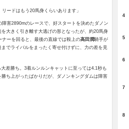
、リードはもう20馬身くらいあります」
障害2890mのレースで、好スタートを決めたダノン
を大きく引き離す大逃げの形となったが、約20馬身
ーナーを回ると、最後の直線では鞍上の
高田潤
騎手が
後までライバルをまったく寄せ付けずに、力の差を見
る大差勝ち。3着ルンルンキャットに至っては4.1秒も
を勝ち上がったばかりだが、ダノンキングダムは障害
。