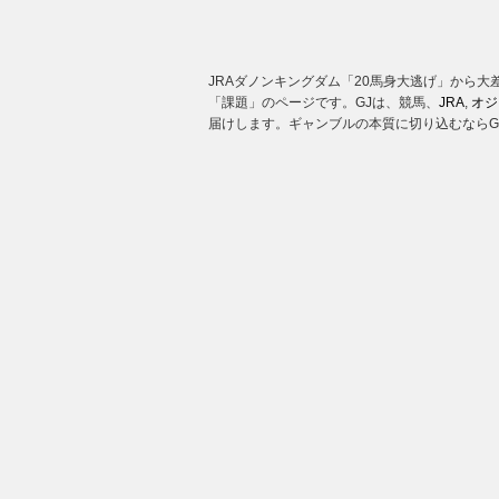
JRAダノンキングダム「20馬身大逃げ」から
「課題」のページです。GJは、競馬、
JRA
,
オジ
届けします。ギャンブルの本質に切り込むならG