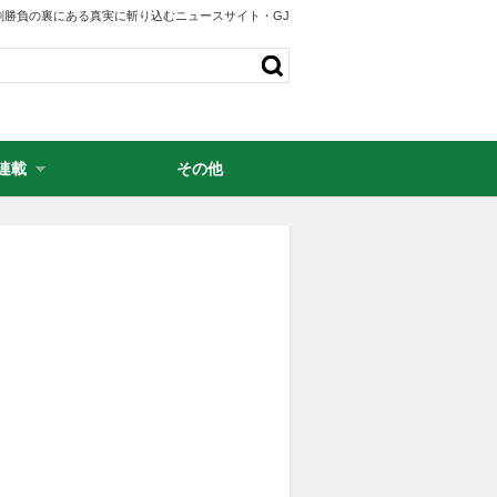
剣勝負の裏にある真実に斬り込むニュースサイト・GJ
連載
その他
・