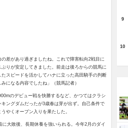
力の差があり過ぎましたね。これで障害転向2戦目に
スぶりが安定してきました。前走は後ろからの競馬に
したスピードを活かしてハナに立った高田騎手の判断
しみになる内容でしたね」（競馬記者）
京2000mのデビュー戦を快勝するなど、かつてはクラシ
ンキングダムだったが3歳春は芽が出ず。自己条件で
ようやくオープン入りを果たした。
着に大敗後、長期休養を強いられる。今年2月のダイ