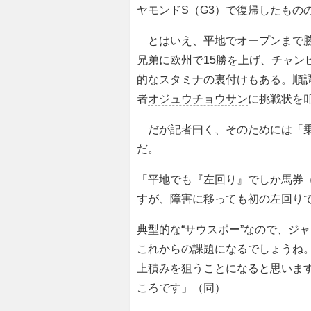
ヤモンドS（G3）で復帰したもの
とはいえ、平地でオープンまで勝
兄弟に欧州で15勝を上げ、チャン
的なスタミナの裏付けもある。順
者
オジュウチョウサン
に挑戦状を
だが記者曰く、そのためには「乗
だ。
「平地でも『左回り』でしか馬券
すが、障害に移っても初の左回り
典型的な“サウスポー”なので、ジ
これからの課題になるでしょうね
上積みを狙うことになると思いま
ころです」（同）