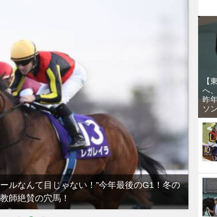
【
へ
昨
ソ
ノールなんて目じゃない！”今年最後のG1！冬の
【有
教師絶賛の穴馬！
るべき