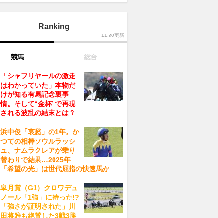
Ranking
11:30更新
競馬
総合
「シャフリヤールの激走
はわかっていた」本物だ
けが知る有馬記念裏事
情。そして“金杯”で再現
される波乱の結末とは？
浜中俊「哀愁」の1年。か
つての相棒ソウルラッシ
ュ、ナムラクレアが乗り
替わりで結果…2025年
「希望の光」は世代屈指の快速馬か
皐月賞（G1）クロワデュ
ノール「1強」に待った!?
「強さが証明された」川
田将雅も絶賛した3戦3勝