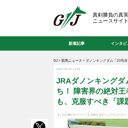
GJ
真剣勝負の真
ニュースサイト
新着記事
インタビ
GJ
>
競馬ニュース
>
ダノンキングダム「20馬
2020.05.24 14:25
JRAダノンキングダ
ち！ 障害界の絶対
も、克服すべき「課
【この記事のキーワード】
#JRA
,
#オジュウチョウサン