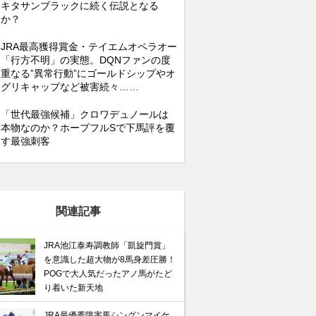
キタサンブラックに続く伝説となる
か？
JRA最高獲得賞金・テイエムオペラオー
「行方不明」の実態。DQNファンの度
重なる”異常行動”にゴールドシップやオ
グリキャップなど被害続々……
「世代最強候補」クロワデュノールは
本物なのか？ホープフルSで下馬評を覆
す最強刺客
関連記事
JRA池江泰寿調教師「凱旋門賞」
を意識した超大物が8馬身差圧勝！
POGで大人気だったアノ馬がたど
り着いた新天地
JRA最優秀障害馬シングンマイケ