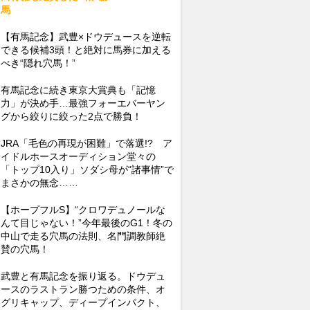
馬
【有馬記念】武豊×ドウデュースを逆転
できる候補3頭！と絶対に馬券に加える
べき“隠れ穴馬！”
有馬記念に続き東京大賞典も「記憶
力」が決め手…最強フォーエバーヤン
グから絞りに絞った2点で勝負！
JRA「毛色の再現が困難」で落選!? ア
イドルホースオーディション堂々の
「トップ10入り」ソダシ母が“諸事情”で
まさかの無念……
【ホープフルS】“クロワデュノールな
んて目じゃない！”今年最後のG1！冬の
中山で走る穴馬の法則、名門調教師絶
賛の穴馬！
武豊と有馬記念を振り返る。ドウデュ
ースのラストラン勝つための条件、オ
グリキャップ、ディープインパクト、