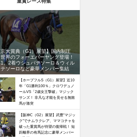
重賞レース特集
東京大賞典（G1）展望】国内制圧
、世界のフォーエバーヤング登場！
年1、2着ウシュバテソーロ＆ウィル
ンテソーロなど豪華メンバー集結
【ホープフルS（G1）展望】近10
年「G1勝利100％」クロワデュノ
ールVS「2歳女王撃破」マジック
サンズ！ 非凡な才能を見せる無敗
馬が激突
【阪神C（G2）展望】武豊“マジッ
馬記念】武豊×ドウデュースを逆転できる候補3頭！と絶
ク”でナムラクレア、ママコチャを
“隠れ穴馬！”
破った重賞馬が待望の復帰戦！ 短
距離界の有馬記念に豪華メンバー