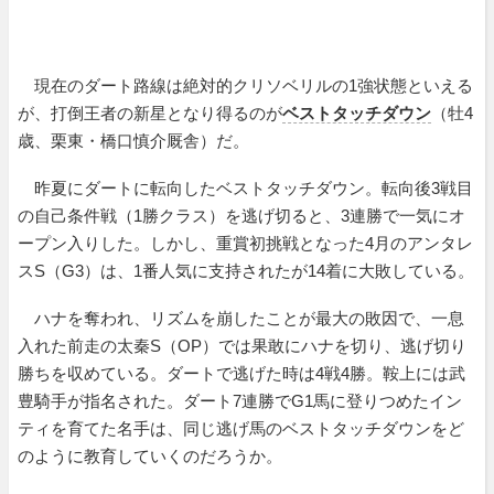
現在のダート路線は絶対的クリソベリルの1強状態といえる
が、打倒王者の新星となり得るのが
ベストタッチダウン
（牡4
歳、栗東・橋口慎介厩舎）だ。
昨夏にダートに転向したベストタッチダウン。転向後3戦目
の自己条件戦（1勝クラス）を逃げ切ると、3連勝で一気にオ
ープン入りした。しかし、重賞初挑戦となった4月のアンタレ
スS（G3）は、1番人気に支持されたが14着に大敗している。
ハナを奪われ、リズムを崩したことが最大の敗因で、一息
入れた前走の太秦S（OP）では果敢にハナを切り、逃げ切り
勝ちを収めている。ダートで逃げた時は4戦4勝。鞍上には武
豊騎手が指名された。ダート7連勝でG1馬に登りつめたイン
ティを育てた名手は、同じ逃げ馬のベストタッチダウンをど
のように教育していくのだろうか。