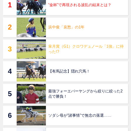
“金杯”で再現される波乱の結末とは？
浜中俊「哀愁」の1年
皐月賞（G1）クロワデュノール「1強」に待
った!?
【有馬記念】隠れ穴馬！
最強フォーエバーヤングから絞りに絞った2
点で勝負！
ソダシ母が“諸事情”で無念の落選……