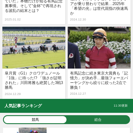
ていた」本物だけが知る有馬記念
アが乗り替わりで結果…2025年
裏事情。そして“金杯”で再現され
「希望の光」は世代屈指の快速馬
る波乱の結末とは？
か
2025.01.02
2024.12.30
皐月賞（G1）クロワデュノール
有馬記念に続き東京大賞典も「記
「1強」に待った!? 「強さが証明
憶力」が決め手…最強フォーエバ
された」川田将雅も絶賛した3戦3
ーヤングから絞りに絞った2点で
勝馬
勝負！
2024.12.27
2024.12.29
人気記事ランキング
11:30更新
競馬
総合