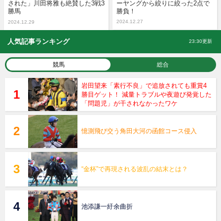
された」川田将雅も絶賛した3戦3
ーヤングから絞りに絞った2点で
勝馬
勝負！
2024.12.27
2024.12.29
人気記事ランキング
23:30更新
競馬
総合
岩田望来「素行不良」で追放されても重賞4
勝目ゲット！ 減量トラブルや夜遊び発覚した
「問題児」が干されなかったワケ
憶測飛び交う角田大河の函館コース侵入
“金杯”で再現される波乱の結末とは？
池添謙一紆余曲折