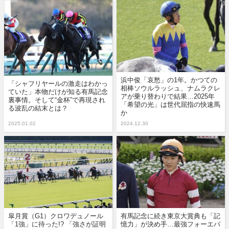
浜中俊「哀愁」の1年。かつての
「シャフリヤールの激走はわかっ
相棒ソウルラッシュ、ナムラクレ
ていた」本物だけが知る有馬記念
アが乗り替わりで結果…2025年
裏事情。そして“金杯”で再現され
「希望の光」は世代屈指の快速馬
る波乱の結末とは？
か
2025.01.02
2024.12.30
皐月賞（G1）クロワデュノール
有馬記念に続き東京大賞典も「記
「1強」に待った!? 「強さが証明
憶力」が決め手…最強フォーエバ