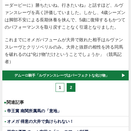
ーダービーに）勝ちたいね。行きたいね』と話すほど、ルヴ
ァンスレーヴを高く評価していました。しかし、4歳シーズン
は脚部不安による長期休養を挟んで、5歳に復帰するもかつて
のパフォーマンスを取り戻すことなく引退となりました。
これまでにオメガパフュームが大井で敗れた相手はルヴァン
スレーヴとクリソベリルのみ。大井と抜群の相性を誇る同馬
を破れるのは“化け物”だけということでしょうか」（競馬記
者）
デムーロ騎手「ルヴァンスレーヴはパーフェクトな化け物」
1
2
●
関連記事
帝王賞 南関所属馬の「意地」
オメガ 得意の大井で負けられない！