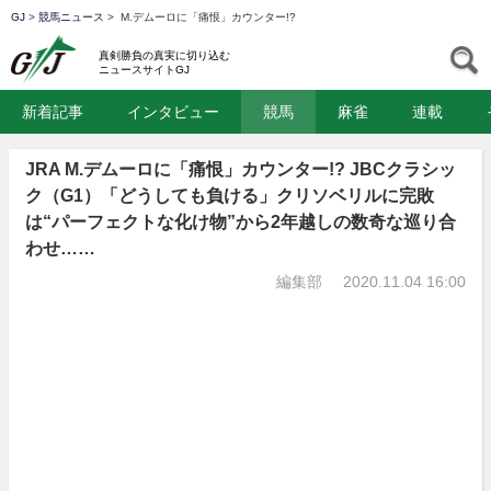
GJ
>
競馬ニュース
>
M.デムーロに「痛恨」カウンター!?
GJ
S
真剣勝負の真実に切り込む
ニュースサイトGJ
新着記事
インタビュー
競馬
麻雀
連載
JRA M.デムーロに「痛恨」カウンター!? JBCクラシッ
ク（G1）「どうしても負ける」クリソベリルに完敗
は“パーフェクトな化け物”から2年越しの数奇な巡り合
わせ……
編集部
2020.11.04 16:00