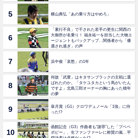
横山典弘「あの乗り方はやめろ」
「素行不良」で干された若手の更生に関西の
大御所が名乗り！ 福永祐一を担当した大物エ
ージェントもバックアップ…関係者から「優
遇され過ぎ」の声
浜中俊「哀愁」の1年
何故「武豊」はキタサンブラックの主戦に選
ばれたのか。「タケユタカという馬がいたん
ですよ」北島三郎オーナーの胸にあった積年
の夢
皐月賞（G1）クロワデュノール「1強」に待
った!?
函館記念（G3）作曲者も“謝罪”した「プペペ
ポピー」、生ファンファーレに称賛の嵐…平
穏決着は必然だった!?