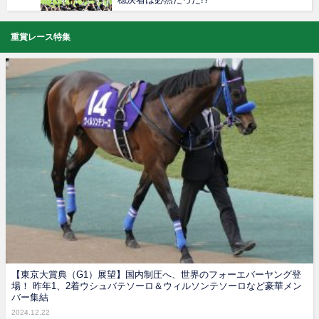
重賞レース特集
【東京大賞典（G1）展望】国内制圧へ、世界のフォーエバーヤング登
場！ 昨年1、2着ウシュバテソーロ＆ウィルソンテソーロなど豪華メン
バー集結
2024.12.22