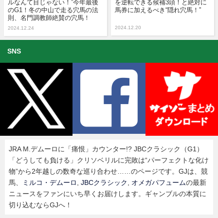
ルなんて目じゃない！”今年最後
を逆転できる候補3頭！と絶対に
のG1！冬の中山で走る穴馬の法
馬券に加えるべき“隠れ穴馬！”
則、名門調教師絶賛の穴馬！
2024.12.20
2024.12.24
SNS
JRA M.デムーロに「痛恨」カウンター!? JBCクラシック（G1）
「どうしても負ける」クリソベリルに完敗は“パーフェクトな化け
物”から2年越しの数奇な巡り合わせ……のページです。GJは、競
馬、
ミルコ・デムーロ
,
JBCクラシック
,
オメガパフューム
の最新
ニュースをファンにいち早くお届けします。ギャンブルの本質に
切り込むならGJへ！