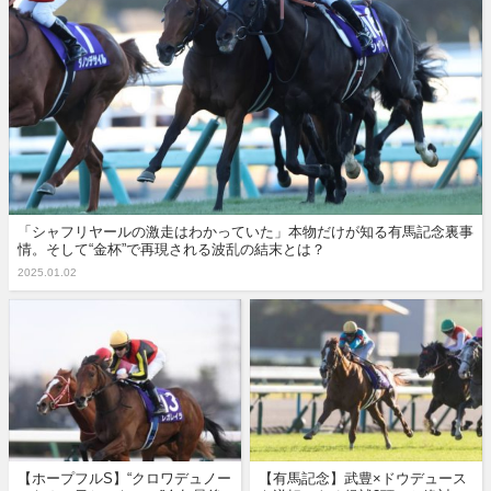
「シャフリヤールの激走はわかっていた」本物だけが知る有馬記念裏事
情。そして“金杯”で再現される波乱の結末とは？
2025.01.02
【ホープフルS】“クロワデュノー
【有馬記念】武豊×ドウデュース