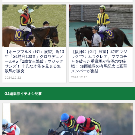
【ホープフルS（G1）展望】近10
【阪神C（G2）展望】武豊“マジ
年「G1勝利100％」クロワデュノ
ック”でナムラクレア、ママコチ
ールVS「2歳女王撃破」マジック
ャを破った重賞馬が待望の復帰
サンズ！ 非凡な才能を見せる無
戦！ 短距離界の有馬記念に豪華
敗馬が激突
メンバーが集結
2024.12.15
2024.12.22
GJ編集部イチオシ記事