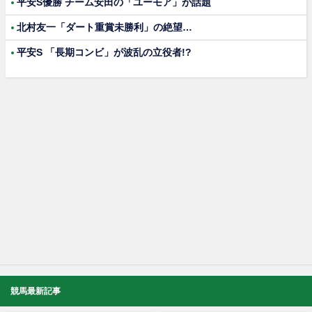
平安S優勝 チーム安田の「ユーモア」が話題
北村友一「ダート重賞未勝利」の絶望…
平安S 「長期コンビ」が波乱の立役者!?
競馬最新記事