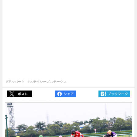
#アルバート
#ステイヤーズステークス