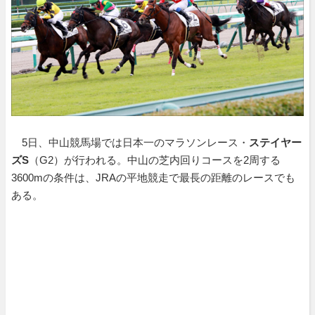
5日、中山競馬場では日本一のマラソンレース・
ステイヤー
ズS
（G2）が行われる。中山の芝内回りコースを2周する
3600mの条件は、JRAの平地競走で最長の距離のレースでも
ある。