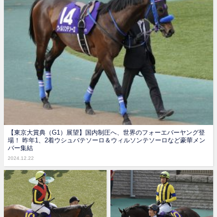
【東京大賞典（G1）展望】国内制圧へ、世界のフォーエバーヤング登
場！ 昨年1、2着ウシュバテソーロ＆ウィルソンテソーロなど豪華メン
バー集結
2024.12.22