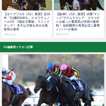
【ホープフルS（G1）展望】近10
【阪神C（G2）展望】武豊“マジ
年「G1勝利100％」クロワデュノ
ック”でナムラクレア、ママコチ
ールVS「2歳女王撃破」マジック
ャを破った重賞馬が待望の復帰
サンズ！ 非凡な才能を見せる無
戦！ 短距離界の有馬記念に豪華
敗馬が激突
メンバーが集結
2024.12.15
2024.12.22
GJ編集部イチオシ記事