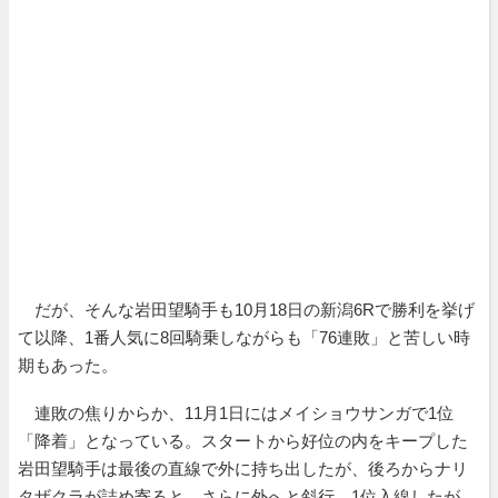
だが、そんな岩田望騎手も10月18日の新潟6Rで勝利を挙げ
て以降、1番人気に8回騎乗しながらも「76連敗」と苦しい時
期もあった。
連敗の焦りからか、11月1日にはメイショウサンガで1位
「降着」となっている。スタートから好位の内をキープした
岩田望騎手は最後の直線で外に持ち出したが、後ろからナリ
タザクラが詰め寄ると、さらに外へと斜行。1位入線したが、