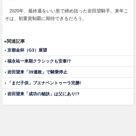
2020年、最終週をいい形で締め括った岩田望騎手。来年こ
そは、初重賞制覇に期待できるだろう。
●
関連記事
京都金杯（G3）展望
福永祐一来期クラシックも安泰!?
岩田望来「39連敗」で騎乗停止
「まだ子供」ブエナベントゥーラ完勝!
岩田望来「成功の秘訣」は父にあり!?