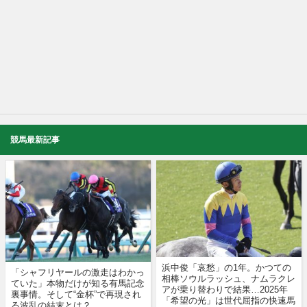
競馬最新記事
浜中俊「哀愁」の1年。かつての
「シャフリヤールの激走はわかっ
相棒ソウルラッシュ、ナムラクレ
ていた」本物だけが知る有馬記念
アが乗り替わりで結果…2025年
裏事情。そして“金杯”で再現され
「希望の光」は世代屈指の快速馬
る波乱の結末とは？