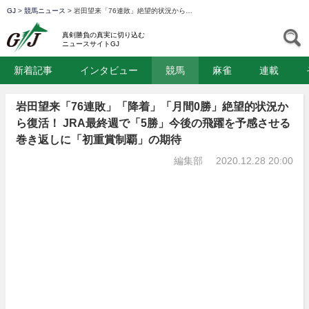
GJ
>
競馬ニュース
>
岩田望来「76連敗」絶望的状況から…
GJ
S
真剣勝負の真実に切り込む
ニュースサイトGJ
新着記事
インタビュー
競馬
麻雀
連載
岩田望来「76連敗」「降着」「月間0勝」絶望的状況か
ら復活！ JRA最終週で「5勝」今後の飛躍を予感させる
巻き返しに「初重賞制覇」の期待
編集部
2020.12.28 20:00