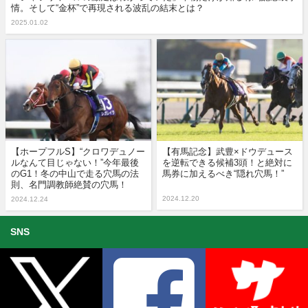
情。そして“金杯”で再現される波乱の結末とは？
2025.01.02
【ホープフルS】“クロワデュノー
【有馬記念】武豊×ドウデュース
ルなんて目じゃない！”今年最後
を逆転できる候補3頭！と絶対に
のG1！冬の中山で走る穴馬の法
馬券に加えるべき“隠れ穴馬！”
則、名門調教師絶賛の穴馬！
2024.12.20
2024.12.24
SNS