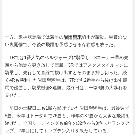
一方、阪神競馬場では若手の
岩田望来
騎手が躍動。重賞のな
い裏開催で、今後の飛躍を予感させる存在感を放った。
1Rでは1番人気のベルヴォーグに騎乗し、3コーナー早め先
頭から他馬を突き放して圧勝。3Rではアスクスタイルマンに
騎乗し、先行して直線で抜け出すとそのまま押し切った。続
く4Rも勝利した岩田望騎手は、7Rでも2番手から抜け出す競
馬で優勝し、騎乗機会3連勝。最終日は、一挙4勝の大暴れを
見せた。
前日の土曜日にも1勝を挙げていた岩田望騎手は、最終週で
5勝。今年はトータルで76勝と、昨年の37勝から大きな飛躍を
遂げた。全国リーディングも前年の32位から9位へとランクア
ップ。2年目にしてトップテン入りを果たしている。