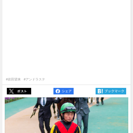
#岩田望来
#アンドラステ