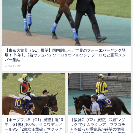
【東京大賞典（G1）展望】国内制圧へ、世界のフォーエバーヤング登
場！ 昨年1、2着ウシュバテソーロ＆ウィルソンテソーロなど豪華メン
バー集結
2024.12.22
【ホープフルS（G1）展望】近10
【阪神C（G2）展望】武豊“マジ
年「G1勝利100％」クロワデュノ
ック”でナムラクレア、ママコチ
ールVS「2歳女王撃破」マジック
ャを破った重賞馬が待望の復帰