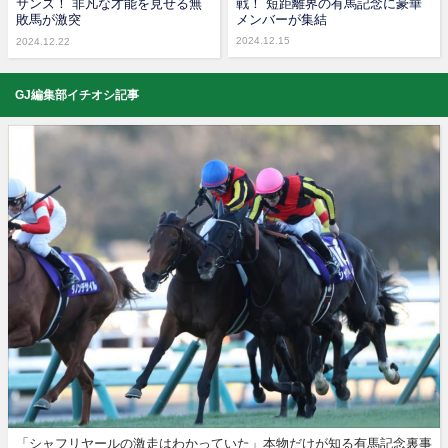
サンズ！ 非凡な才能を見せる無
戦！ 短距離界の有馬記念に豪華
敗馬が激突
メンバーが集結
2024.12.15
2024.12.22
GJ編集部イチオシ記事
「シャフリヤールの激走はわかっていた」本物だけが知る有馬記念裏事