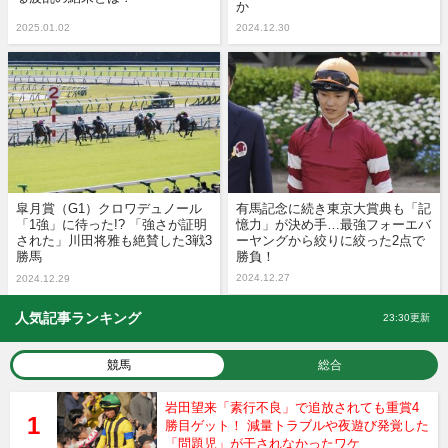
か
2025.01.02
2024.12.30
皐月賞（G1）クロワデュノール
有馬記念に続き東京大賞典も「記
「1強」に待った!? 「強さが証明
憶力」が決め手…最強フォーエバ
された」川田将雅も絶賛した3戦3
ーヤングから絞りに絞った2点で
勝馬
勝負！
2024.12.27
2024.12.29
人気記事ランキング
23:30更新
競馬
総合
岩田望来「素行不良」で追放されても重賞4
勝目ゲット！ 減量トラブルや夜遊び発覚した
「問題児」が干されなかったワケ