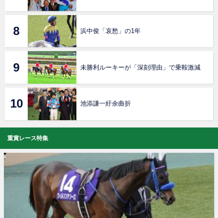
浜中俊「哀愁」の1年
未勝利ルーキーが「深刻理由」で乗鞍激減
池添謙一紆余曲折
重賞レース特集