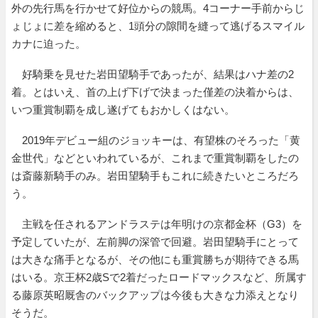
外の先行馬を行かせて好位からの競馬。4コーナー手前からじ
ょじょに差を縮めると、1頭分の隙間を縫って逃げるスマイル
カナに迫った。
好騎乗を見せた岩田望騎手であったが、結果はハナ差の2
着。とはいえ、首の上げ下げで決まった僅差の決着からは、
いつ重賞制覇を成し遂げてもおかしくはない。
2019年デビュー組のジョッキーは、有望株のそろった「黄
金世代」などといわれているが、これまで重賞制覇をしたの
は斎藤新騎手のみ。岩田望騎手もこれに続きたいところだろ
う。
主戦を任されるアンドラステは年明けの京都金杯（G3）を
予定していたが、左前脚の深管で回避。岩田望騎手にとって
は大きな痛手となるが、その他にも重賞勝ちが期待できる馬
はいる。京王杯2歳Sで2着だったロードマックスなど、所属す
る藤原英昭厩舎のバックアップは今後も大きな力添えとなり
そうだ。