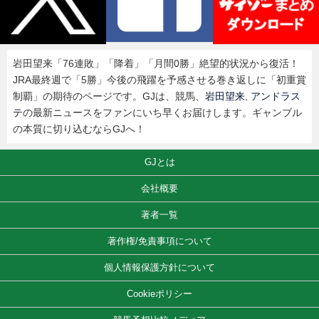
岩田望来「76連敗」「降着」「月間0勝」絶望的状況から復活！
JRA最終週で「5勝」今後の飛躍を予感させる巻き返しに「初重賞
制覇」の期待のページです。GJは、競馬、
岩田望来
,
アンドラス
テ
の最新ニュースをファンにいち早くお届けします。ギャンブル
の本質に切り込むならGJへ！
GJとは
会社概要
著者一覧
著作権/免責事項について
個人情報保護方針について
Cookieポリシー