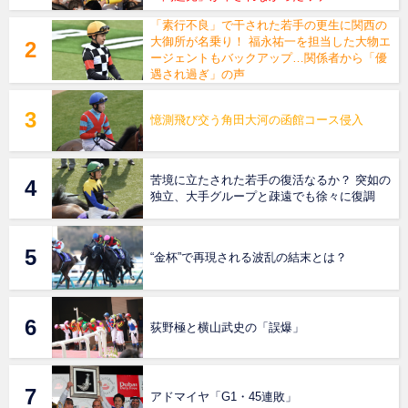
「素行不良」で干された若手の更生に関西の
大御所が名乗り！ 福永祐一を担当した大物エ
ージェントもバックアップ…関係者から「優
遇され過ぎ」の声
憶測飛び交う角田大河の函館コース侵入
苦境に立たされた若手の復活なるか？ 突如の
独立、大手グループと疎遠でも徐々に復調
“金杯”で再現される波乱の結末とは？
荻野極と横山武史の「誤爆」
アドマイヤ「G1・45連敗」