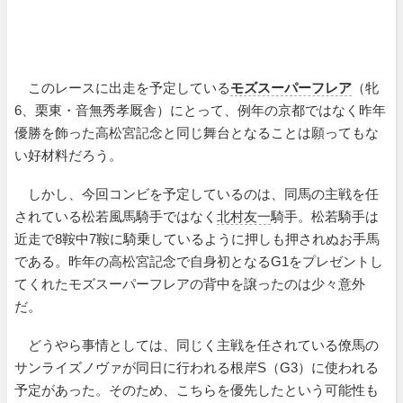
このレースに出走を予定している
モズスーパーフレア
（牝
6、栗東・音無秀孝厩舎）にとって、例年の京都ではなく昨年
優勝を飾った高松宮記念と同じ舞台となることは願ってもな
い好材料だろう。
しかし、今回コンビを予定しているのは、同馬の主戦を任
されている松若風馬騎手ではなく
北村友一
騎手。松若騎手は
近走で8鞍中7鞍に騎乗しているように押しも押されぬお手馬
である。昨年の高松宮記念で自身初となるG1をプレゼントし
てくれたモズスーパーフレアの背中を譲ったのは少々意外
だ。
どうやら事情としては、同じく主戦を任されている僚馬の
サンライズノヴァが同日に行われる根岸S（G3）に使われる
予定があった。そのため、こちらを優先したという可能性も