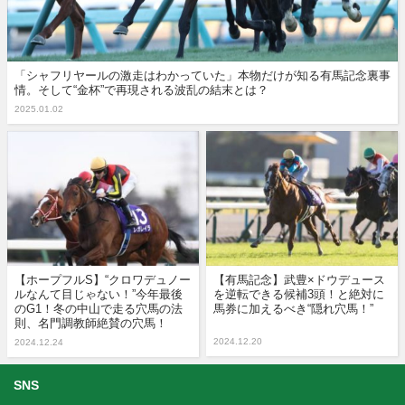
「シャフリヤールの激走はわかっていた」本物だけが知る有馬記念裏事
情。そして“金杯”で再現される波乱の結末とは？
2025.01.02
【ホープフルS】“クロワデュノー
【有馬記念】武豊×ドウデュース
ルなんて目じゃない！”今年最後
を逆転できる候補3頭！と絶対に
のG1！冬の中山で走る穴馬の法
馬券に加えるべき“隠れ穴馬！”
則、名門調教師絶賛の穴馬！
2024.12.20
2024.12.24
SNS