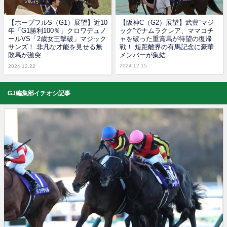
【ホープフルS（G1）展望】近10
【阪神C（G2）展望】武豊“マジ
年「G1勝利100％」クロワデュノ
ック”でナムラクレア、ママコチ
ールVS「2歳女王撃破」マジック
ャを破った重賞馬が待望の復帰
サンズ！ 非凡な才能を見せる無
戦！ 短距離界の有馬記念に豪華
敗馬が激突
メンバーが集結
2024.12.15
2024.12.22
GJ編集部イチオシ記事