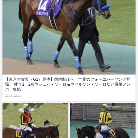
【東京大賞典（G1）展望】国内制圧へ、世界のフォーエバーヤング登
場！ 昨年1、2着ウシュバテソーロ＆ウィルソンテソーロなど豪華メン
バー集結
2024.12.22