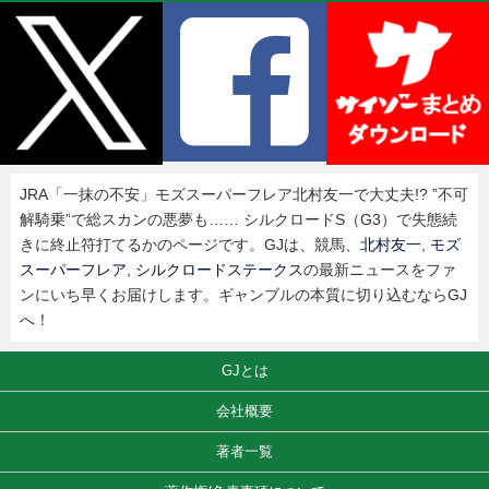
JRA「一抹の不安」モズスーパーフレア北村友一で大丈夫!? ”不可
解騎乗”で総スカンの悪夢も…… シルクロードS（G3）で失態続
きに終止符打てるかのページです。GJは、競馬、
北村友一
,
モズ
スーパーフレア
,
シルクロードステークス
の最新ニュースをファ
ンにいち早くお届けします。ギャンブルの本質に切り込むならGJ
へ！
GJとは
会社概要
著者一覧