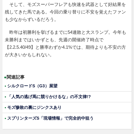
そして、モズスーパーフレアも快速を武器として好結果を
残してきた馬である。今回の乗り替りに不安を覚えたファン
も少なからずいるだろう。
昨年は初勝利を挙げるまでに54連敗と大スランプ。今年も
未勝利まではいかずとも、先週の開催終了時点で
【2.2.5.40/49】と勝率わずか4.1%では、期待よりも不安の方
が大きいかもしれない。
●
関連記事
シルクロードS（G3）展望
「人気の逃げ馬に競りかけるな」の不文律!?
モズ惨敗の裏にジンクスあり
スプリンターズS「現場情報」で完全的中狙う