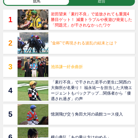
競馬
総合
岩田望来「素行不良」で追放されても重賞4
勝目ゲット！ 減量トラブルや夜遊び発覚した
「問題児」が干されなかったワケ
“金杯”で再現される波乱の結末とは？
池添謙一紆余曲折
「素行不良」で干された若手の更生に関西の
大御所が名乗り！ 福永祐一を担当した大物エ
ージェントもバックアップ…関係者から「優
遇され過ぎ」の声
憶測飛び交う角田大河の函館コース侵入
横山典弘「あの乗り方はやめろ」