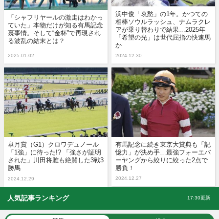
浜中俊「哀愁」の1年。かつての
「シャフリヤールの激走はわかっ
相棒ソウルラッシュ、ナムラクレ
ていた」本物だけが知る有馬記念
アが乗り替わりで結果…2025年
裏事情。そして“金杯”で再現され
「希望の光」は世代屈指の快速馬
る波乱の結末とは？
か
2025.01.02
2024.12.30
皐月賞（G1）クロワデュノール
有馬記念に続き東京大賞典も「記
「1強」に待った!? 「強さが証明
憶力」が決め手…最強フォーエバ
された」川田将雅も絶賛した3戦3
ーヤングから絞りに絞った2点で
勝馬
勝負！
2024.12.27
2024.12.29
人気記事ランキング
17:30更新