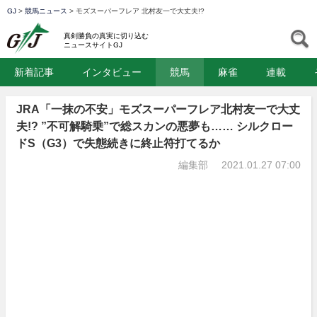
GJ
>
競馬ニュース
>
モズスーパーフレア 北村友一で大丈夫!?
GJ
S
真剣勝負の真実に切り込む
ニュースサイトGJ
新着記事
インタビュー
競馬
麻雀
連載
JRA「一抹の不安」モズスーパーフレア北村友一で大丈
夫!? ”不可解騎乗”で総スカンの悪夢も…… シルクロー
ドS（G3）で失態続きに終止符打てるか
編集部
2021.01.27 07:00