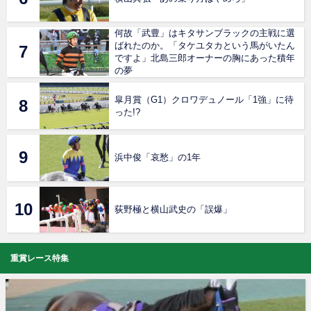
何故「武豊」はキタサンブラックの主戦に選
ばれたのか。「タケユタカという馬がいたん
ですよ」北島三郎オーナーの胸にあった積年
の夢
皐月賞（G1）クロワデュノール「1強」に待
った!?
浜中俊「哀愁」の1年
荻野極と横山武史の「誤爆」
重賞レース特集