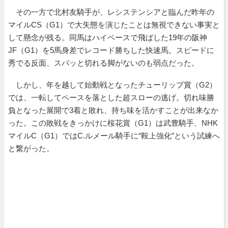
その一方で北村友騎手が、レシステンシアと臨んだ昨年の
マイルCS（G1）で大失態を演じたことは無視できない事実と
して懸念が残る。同馬はハイペースで飛ばした19年の阪神
JF（G1）を5馬身差でレコード勝ちした快速馬。スピードに
秀でる反面、スパッと切れる脚がないのも弱点だった。
しかし、年を越して始動戦となったチューリップ賞（G2）
では、一転してペースを落とした超スローの逃げ。切れ味勝
負となった展開で3着と敗れ、持ち味を活かすことが出来なか
った。この敗戦をきっかけに桜花賞（G1）は武豊騎手、NHK
マイルC（G1）ではC.ルメール騎手に“鞍上強化”という試練へ
と繋がった。