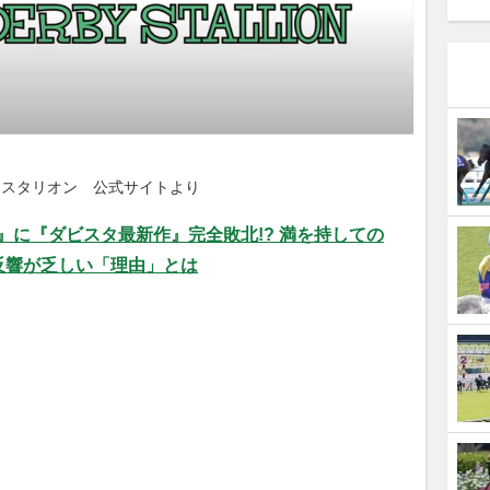
ースタリオン　公式サイトより
娘』に『ダビスタ最新作』完全敗北!? 満を持しての
反響が乏しい「理由」とは