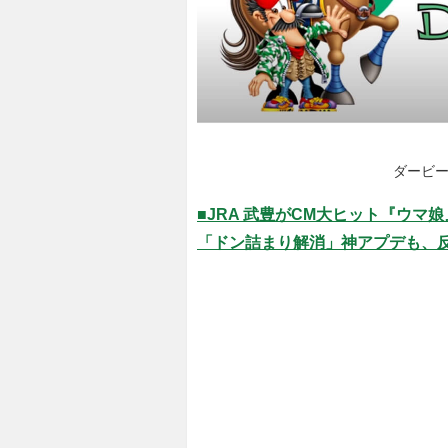
ダービ
■JRA 武豊がCM大ヒット『ウマ
「ドン詰まり解消」神アプデも、