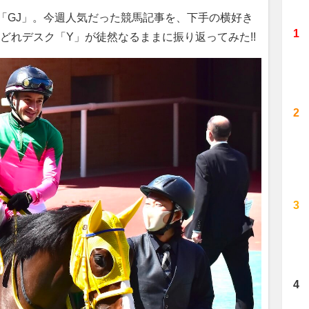
「GJ」。今週人気だった競馬記事を、下手の横好き
どれデスク「Y」が徒然なるままに振り返ってみた!!