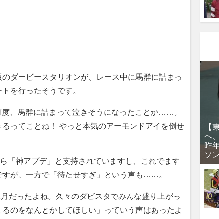
witch版のダービースタリオンが、レース中に馬群に詰まっ
ートを行ったそうです。
何度、馬群に詰まって泣きそうになったことか……。
きるってことね！ やっと本気のアーモンドアイを倒せ
【
へ
昨
ソ
から「神アプデ」と支持されていますし、これでます
ですが、一方で「待たせすぎ」という声も……。
2月だったよね。久々のダビスタでみんな盛り上がっ
まるのをなんとかしてほしい」っていう声はあったよ