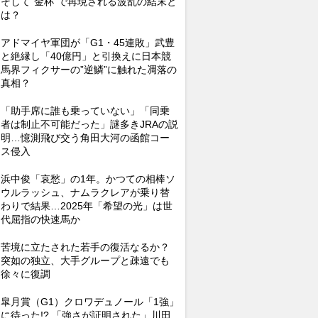
そして“金杯”で再現される波乱の結末と
は？
アドマイヤ軍団が「G1・45連敗」武豊
と絶縁し「40億円」と引換えに日本競
馬界フィクサーの”逆鱗”に触れた凋落の
真相？
「助手席に誰も乗っていない」「同乗
者は制止不可能だった」謎多きJRAの説
明…憶測飛び交う角田大河の函館コー
ス侵入
浜中俊「哀愁」の1年。かつての相棒ソ
ウルラッシュ、ナムラクレアが乗り替
わりで結果…2025年「希望の光」は世
代屈指の快速馬か
苦境に立たされた若手の復活なるか？
突如の独立、大手グループと疎遠でも
徐々に復調
皐月賞（G1）クロワデュノール「1強」
に待った!? 「強さが証明された」川田