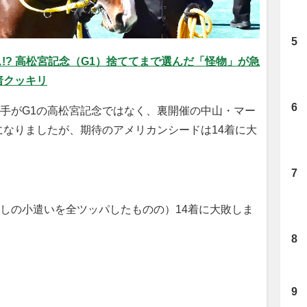
ミス!? 高松宮記念（G1）捨ててまで選んだ「怪物」が急
暗クッキリ
手がG1の高松宮記念ではなく、裏開催の中山・マー
になりましたが、期待のアメリカンシードは14着に大
しの小遣いを全ツッパしたものの）14着に大敗しま