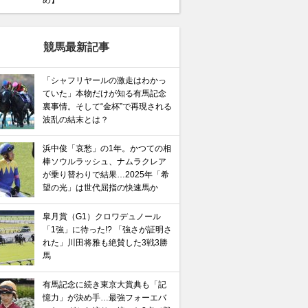
競馬最新記事
「シャフリヤールの激走はわかっ
ていた」本物だけが知る有馬記念
裏事情。そして“金杯”で再現される
波乱の結末とは？
浜中俊「哀愁」の1年。かつての相
棒ソウルラッシュ、ナムラクレア
が乗り替わりで結果…2025年「希
望の光」は世代屈指の快速馬か
皐月賞（G1）クロワデュノール
「1強」に待った!? 「強さが証明さ
れた」川田将雅も絶賛した3戦3勝
馬
有馬記念に続き東京大賞典も「記
憶力」が決め手…最強フォーエバ