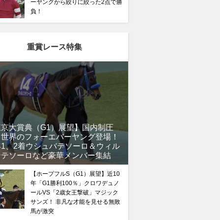
ーヤングから絞りに絞った2点で勝
負！
重賞レース特集
東京大賞典（G1）展望】国内制圧
、世界のフォーエバーヤング登場！
年1、2着ウシュバテソーロ＆ウィル
ンテソーロなど豪華メンバー集結
【ホープフルS（G1）展望】近10
年「G1勝利100％」クロワデュノ
ールVS「2歳女王撃破」マジック
サンズ！ 非凡な才能を見せる無敗
馬が激突