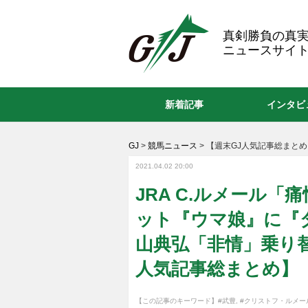
GJ
真剣勝負の真
ニュースサイト
新着記事
インタビ
GJ
>
競馬ニュース
>
【週末GJ人気記事総まとめ
2021.04.02 20:00
JRA C.ルメール「
ット『ウマ娘』に『ダ
山典弘「非情」乗り
人気記事総まとめ】
【この記事のキーワード】
#武豊
,
#クリストフ・ルメー