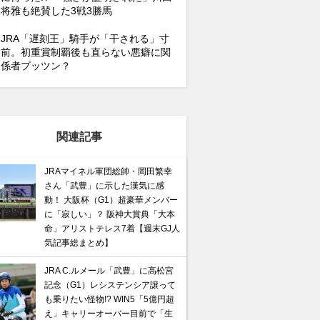
将雅も絶賛した3戦3勝馬
JRA「遅刻王」騎手が「干される」寸
前。初重賞制覇後も直らない悪癖に関
係者プッツン？
関連記事
JRAマイネル軍団総帥・岡田繁幸
さん「武豊」に示した漢気に感
動！ 大阪杯（G1）超豪華メンバー
に「寂しい」？ 阪神大賞典「大本
命」アリストテレス7着【週末GJ人
気記事総まとめ】
JRA C.ルメール「武豊」に高松宮
記念（G1）レシステンシア譲って
も乗りたい怪物!? WIN5「5億円超
え」キャリーオーバー目前で「生