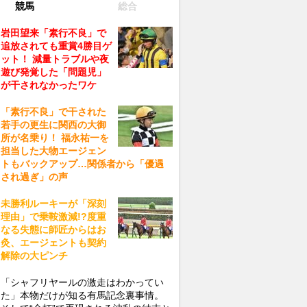
競馬
総合
岩田望来「素行不良」で
追放されても重賞4勝目ゲ
ット！ 減量トラブルや夜
遊び発覚した「問題児」
が干されなかったワケ
「素行不良」で干された
若手の更生に関西の大御
所が名乗り！ 福永祐一を
担当した大物エージェン
トもバックアップ…関係者から「優遇
され過ぎ」の声
未勝利ルーキーが「深刻
理由」で乗鞍激減!?度重
なる失態に師匠からはお
灸、エージェントも契約
解除の大ピンチ
「シャフリヤールの激走はわかってい
た」本物だけが知る有馬記念裏事情。