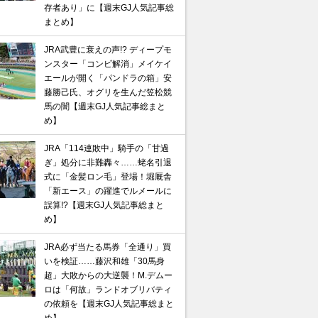
存者あり」に【週末GJ人気記事総
まとめ】
JRA武豊に衰えの声!? ディープモ
ンスター「コンビ解消」メイケイ
エールが開く「パンドラの箱」安
藤勝己氏、オグリを生んだ笠松競
馬の闇【週末GJ人気記事総まと
め】
JRA「114連敗中」騎手の「甘過
ぎ」処分に非難轟々……蛯名引退
式に「金髪ロン毛」登場！堀厩舎
「新エース」の躍進でルメールに
誤算!?【週末GJ人気記事総まと
め】
JRA必ず当たる馬券「全通り」買
いを検証……藤沢和雄「30馬身
超」大敗からの大逆襲！M.デムー
ロは「何故」ランドオブリバティ
の依頼を【週末GJ人気記事総まと
め】