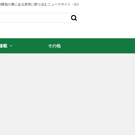
剣勝負の裏にある真実に斬り込むニュースサイト・GJ
連載
その他
・