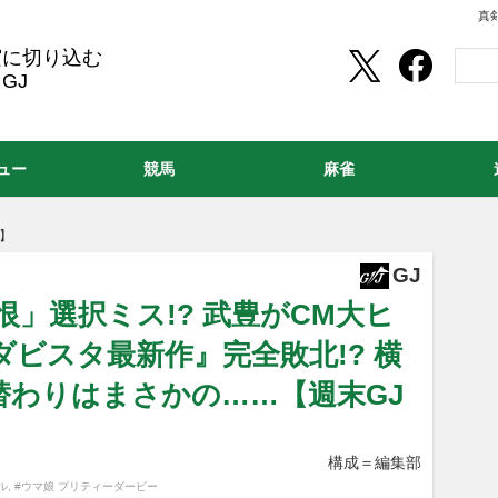
真
実に切り込む
GJ
ュー
競馬
麻雀
】
GJ
痛恨」選択ミス!? 武豊がCM大ヒ
ビスタ最新作』完全敗北!? 横
替わりはまさかの……【週末GJ
構成＝編集部
ル
,
#ウマ娘 プリティーダービー