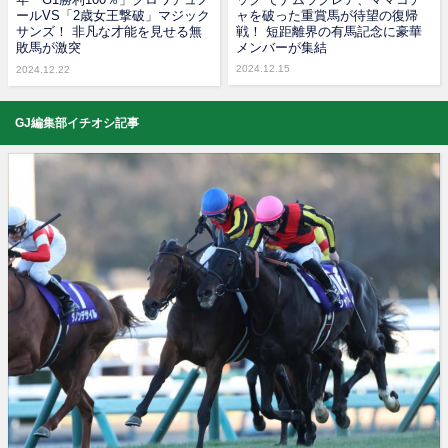
ールVS「2歳女王撃破」マジック
ャを破った重賞馬が待望の復帰
サンズ！ 非凡な才能を見せる無
戦！ 短距離界の有馬記念に豪華
敗馬が激突
メンバーが集結
2024.12.15
2024.12.22
GJ編集部イチオシ記事