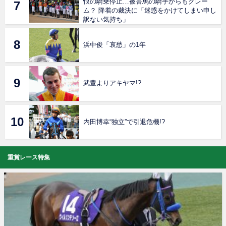
恨の騎乗停止…被害馬の騎手からもクレー
ム？ 降着の裁決に「迷惑をかけてしまい申し
訳ない気持ち」
浜中俊「哀愁」の1年
武豊よりアキヤマ!?
内田博幸“独立”で引退危機!?
重賞レース特集