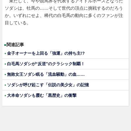
果たして、今や競馬界を代表するアイドルホースとなった
ソダシは、牡馬の……そして世代の頂点に挑戦するのだろう
か。いずれにせよ、稀代の白毛馬の動向に多くのファンが注
目している。
●
関連記事
金子オーナーを上回る「強運」の持ち主!?
白毛馬ソダシが“反逆”のクラシック制覇！
無敗女王ソダシ眠る「流血騒動」の血……
ソダシが呼び起こす「伝説の美少女」の記憶
大本命ソダシも霞む「黒歴史」の衝撃