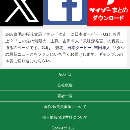
JRA 白毛の桜花賞馬ソダシ「次走」に日本ダービー（G1）急浮
上!? 「この先は無限大」主戦・吉田隼人「意味深発言」の真意に
迫るのページです。GJは、競馬、
日本ダービー
,
吉田隼人
,
ソダシ
の最新ニュースをファンにいち早くお届けします。ギャンブルの
本質に切り込むならGJへ！
GJとは
会社概要
著者一覧
著作権/免責事項について
個人情報保護方針について
Cookieポリシー