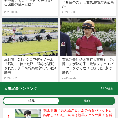
「希望の光」は世代屈指の快速馬
る波乱の結末とは？
か
2025.01.02
2024.12.30
皐月賞（G1）クロワデュノール
有馬記念に続き東京大賞典も「記
「1強」に待った!? 「強さが証明
憶力」が決め手…最強フォーエバ
された」川田将雅も絶賛した3戦3
ーヤングから絞りに絞った2点で
勝馬
勝負！
2024.12.27
2024.12.29
人気記事ランキング
11:30更新
競馬
総合
横山和生「美人過ぎる」あの有名バレットと
結婚していた。当時は競馬ファンの間でも話