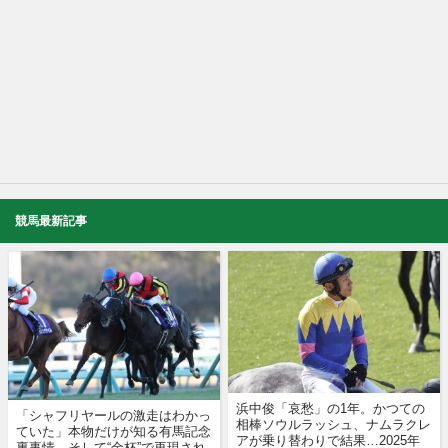
競馬最新記事
浜中俊「哀愁」の1年。かつての
「シャフリヤールの激走はわかっ
相棒ソウルラッシュ、ナムラクレ
ていた」本物だけが知る有馬記念
アが乗り替わりで結果…2025年
裏事情。そして“金杯”で再現され