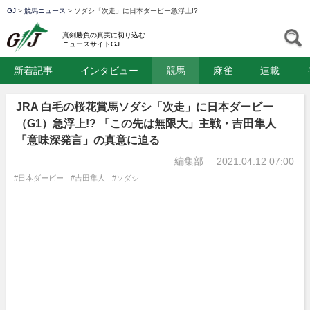
GJ
>
競馬ニュース
>
ソダシ「次走」に日本ダービー急浮上!?
GJ
S
真剣勝負の真実に切り込む
ニュースサイトGJ
新着記事
インタビュー
競馬
麻雀
連載
JRA 白毛の桜花賞馬ソダシ「次走」に日本ダービー
（G1）急浮上!? 「この先は無限大」主戦・吉田隼人
「意味深発言」の真意に迫る
編集部
2021.04.12 07:00
#日本ダービー
#吉田隼人
#ソダシ