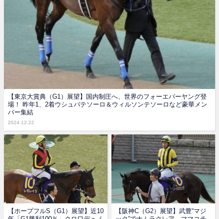
【東京大賞典（G1）展望】国内制圧へ、世界のフォーエバーヤング登
場！ 昨年1、2着ウシュバテソーロ＆ウィルソンテソーロなど豪華メン
バー集結
2024.12.22
【ホープフルS（G1）展望】近10
【阪神C（G2）展望】武豊“マジ
年「G1勝利100％」クロワデュノ
ック”でナムラクレア、ママコチ