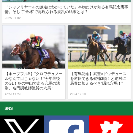
「シャフリヤールの激走はわかっていた」本物だけが知る有馬記念裏事
情。そして“金杯”で再現される波乱の結末とは？
2025.01.02
【ホープフルS】“クロワデュノー
【有馬記念】武豊×ドウデュース
ルなんて目じゃない！”今年最後
を逆転できる候補3頭！と絶対に
のG1！冬の中山で走る穴馬の法
馬券に加えるべき“隠れ穴馬！”
則、名門調教師絶賛の穴馬！
2024.12.20
2024.12.24
SNS