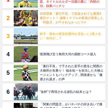
題、タイトルホルダー活躍の裏に「内助の
功」効果バッチリ
岩田望来「素行不良」で追放されても重賞4
勝目ゲット！ 減量トラブルや夜遊び発覚した
「問題児」が干されなかったワケ
騎手・厩舎の重賞初勝利を背負った1番人気
に一体何が…？
憶測飛び交う角田大河の函館コース侵入
「素行不良」で干された若手の更生に関西の
大御所が名乗り！ 福永祐一を担当した大物エ
ージェントもバックアップ…関係者から「優
遇され過ぎ」の声
“金杯”で再現される波乱の結末とは？
「関東の問題児」がバチバチの叩き合いで痛