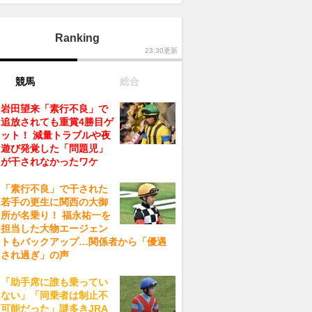
Ranking
23:30更新
競馬
総合
岩田望来「素行不良」で
追放されても重賞4勝目ゲ
ット！ 減量トラブルや夜
遊び発覚した「問題児」
が干されなかったワケ
「素行不良」で干された
若手の更生に関西の大御
所が名乗り！ 福永祐一を
担当した大物エージェン
トもバックアップ…関係者から「優遇
され過ぎ」の声
「助手席に誰も乗ってい
ない」「同乗者は制止不
可能だった」謎多きJRA