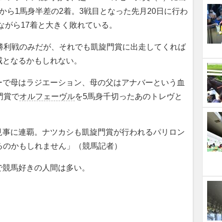
から1馬身半差の2着。3戦目となった先月20日に行わ
ながら17着と大きく敗れている。
勝利戦のみだが、それでも凱旋門賞に出走してくれば
威となるかもしれない。
ーで母はラジエーション、母の父はアナバーという血
門賞で
オルフェーヴル
を5馬身千切ったあのトレヴと
見事に連覇。ナツカシも凱旋門賞が行われるパリロン
あるのかもしれません」（競馬記者）
競馬好きの人間は多い。