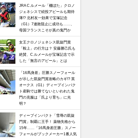
JRA C.ルメール「棚ぼた」クロノ
ジェネシスで続投アピールも期待
薄!? 北村友一効果で宝塚記念
（G1）7連敗阻止に成功も……、
母国フランスこそが真の鬼門か
女王クロノジェネシス凱旋門賞
「鞍上」の行方は？ 安藤勝己氏も
絶賛、C.ルメールが宝塚記念で示
した「無言のアピール」とは
「16馬身差」圧勝スノーフォール
が示した凱旋門賞攻略のカギ!? 英
オークス（G1）ディープインパク
ト産駒では勝てないといわれた鬼
門の克服は「氏より育ち」に光
明？
ディープインパクト「雪辱の凱旋
門賞」制覇に王手！ 薬物失格から
15年……「16馬身差圧勝」スノー
フォールがブックメーカー1番人気