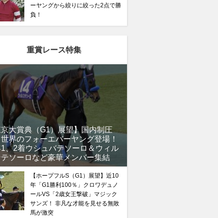
ーヤングから絞りに絞った2点で勝
負！
重賞レース特集
東京大賞典（G1）展望】国内制圧
、世界のフォーエバーヤング登場！
年1、2着ウシュバテソーロ＆ウィル
ンテソーロなど豪華メンバー集結
【ホープフルS（G1）展望】近10
年「G1勝利100％」クロワデュノ
ールVS「2歳女王撃破」マジック
サンズ！ 非凡な才能を見せる無敗
馬が激突