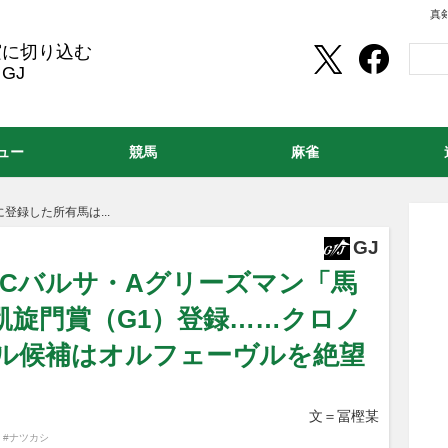
真
実に切り込む
GJ
ュー
競馬
麻雀
登録した所有馬は...
GJ
FCバルサ・Aグリーズマン「馬
凱旋門賞（G1）登録……クロノ
ル候補はオルフェーヴルを絶望
文＝冨樫某
,
#ナツカシ