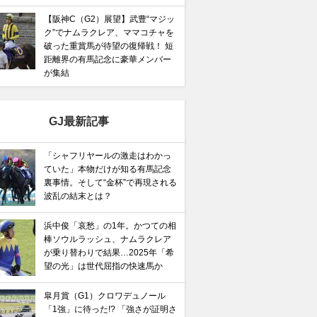
【阪神C（G2）展望】武豊“マジッ
ク”でナムラクレア、ママコチャを
破った重賞馬が待望の復帰戦！ 短
距離界の有馬記念に豪華メンバー
が集結
GJ最新記事
「シャフリヤールの激走はわかっ
ていた」本物だけが知る有馬記念
裏事情。そして“金杯”で再現される
波乱の結末とは？
浜中俊「哀愁」の1年。かつての相
棒ソウルラッシュ、ナムラクレア
が乗り替わりで結果…2025年「希
望の光」は世代屈指の快速馬か
皐月賞（G1）クロワデュノール
「1強」に待った!? 「強さが証明さ