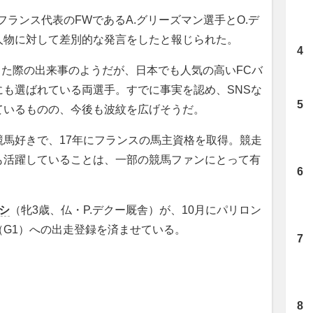
ランス代表のFWであるA.グリーズマン選手とO.デ
人物に対して差別的な発言をしたと報じられた。
した際の出来事のようだが、日本でも人気の高いFCバ
も選ばれている両選手。すでに事実を認め、SNSな
ているものの、今後も波紋を広げそうだ。
馬好きで、17年にフランスの馬主資格を取得。競走
も活躍していることは、一部の競馬ファンにとって有
シ
（牝3歳、仏・P.デクー厩舎）が、10月にパリロン
（G1）への出走登録を済ませている。