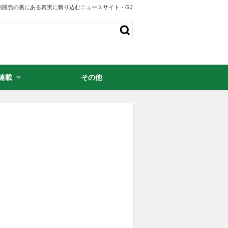
剣勝負の裏にある真実に斬り込むニュースサイト・GJ
連載
その他
・