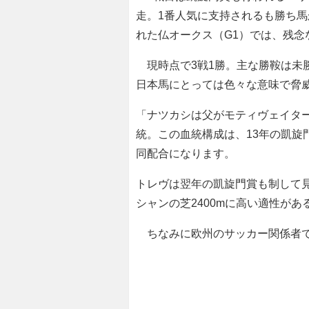
走。1番人気に支持されるも勝ち馬
れた仏オークス（G1）では、残念
現時点で3戦1勝。主な勝鞍は未
日本馬にとっては色々な意味で脅
「ナツカシは父がモティヴェイタ
統。この血統構成は、13年の凱旋
同配合になります。
トレヴは翌年の凱旋門賞も制して
シャンの芝2400mに高い適性が
ちなみに欧州のサッカー関係者で