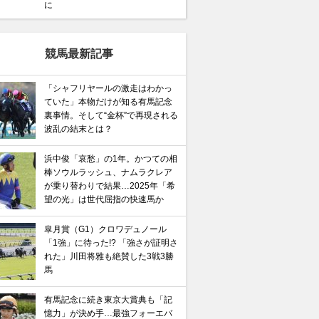
に
競馬最新記事
「シャフリヤールの激走はわかっ
ていた」本物だけが知る有馬記念
裏事情。そして“金杯”で再現される
波乱の結末とは？
浜中俊「哀愁」の1年。かつての相
棒ソウルラッシュ、ナムラクレア
が乗り替わりで結果…2025年「希
望の光」は世代屈指の快速馬か
皐月賞（G1）クロワデュノール
「1強」に待った!? 「強さが証明さ
れた」川田将雅も絶賛した3戦3勝
馬
有馬記念に続き東京大賞典も「記
憶力」が決め手…最強フォーエバ