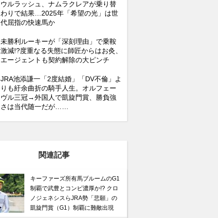
ウルラッシュ、ナムラクレアが乗り替
わりで結果…2025年「希望の光」は世
代屈指の快速馬か
未勝利ルーキーが「深刻理由」で乗鞍
激減!?度重なる失態に師匠からはお灸、
エージェントも契約解除の大ピンチ
JRA池添謙一「2度結婚」「DV不倫」よ
りも紆余曲折の騎手人生。オルフェー
ヴル三冠→外国人で凱旋門賞、勝負強
さは当代随一だが……
関連記事
キーファーズ所有馬ブルームのG1
制覇で武豊とコンビ濃厚か!? クロ
ノジェネシスらJRA勢「悲願」の
凱旋門賞（G1）制覇に難敵出現