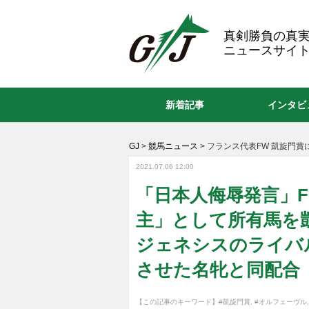
GJ
真剣勝負の真
ニュースサイト
新着記事
インタビ
GJ
>
競馬ニュース
>
フランス代表FW 凱旋門賞に
2021.07.06 12:00
「日本人侮辱発言」
主」として所有馬を
ジェネシスのライバ
させた名牝と同配合
【この記事のキーワード】
#凱旋門賞
,
#オルフェーヴル