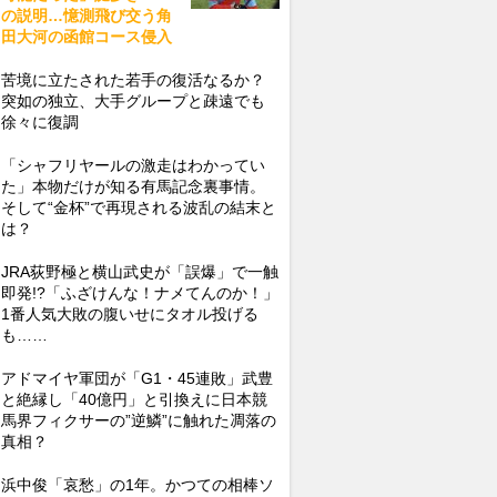
の説明…憶測飛び交う角
田大河の函館コース侵入
苦境に立たされた若手の復活なるか？
突如の独立、大手グループと疎遠でも
徐々に復調
「シャフリヤールの激走はわかってい
た」本物だけが知る有馬記念裏事情。
そして“金杯”で再現される波乱の結末と
は？
JRA荻野極と横山武史が「誤爆」で一触
即発!?「ふざけんな！ナメてんのか！」
1番人気大敗の腹いせにタオル投げる
も……
アドマイヤ軍団が「G1・45連敗」武豊
と絶縁し「40億円」と引換えに日本競
馬界フィクサーの”逆鱗”に触れた凋落の
真相？
浜中俊「哀愁」の1年。かつての相棒ソ