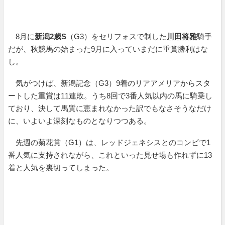
8月に
新潟2歳S
（G3）をセリフォスで制した
川田将雅
騎手
だが、秋競馬の始まった9月に入っていまだに重賞勝利はな
し。
気がつけば、新潟記念（G3）9着のリアアメリアからスタ
ートした重賞は11連敗。うち8回で3番人気以内の馬に騎乗し
ており、決して馬質に恵まれなかった訳でもなさそうなだけ
に、いよいよ深刻なものとなりつつある。
先週の菊花賞（G1）は、レッドジェネシスとのコンビで1
番人気に支持されながら、これといった見せ場も作れずに13
着と人気を裏切ってしまった。