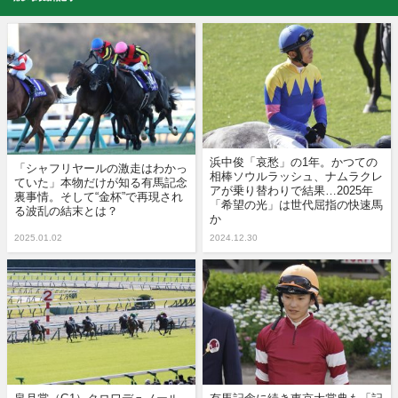
浜中俊「哀愁」の1年。かつての
「シャフリヤールの激走はわかっ
相棒ソウルラッシュ、ナムラクレ
ていた」本物だけが知る有馬記念
アが乗り替わりで結果…2025年
裏事情。そして“金杯”で再現され
「希望の光」は世代屈指の快速馬
る波乱の結末とは？
か
2025.01.02
2024.12.30