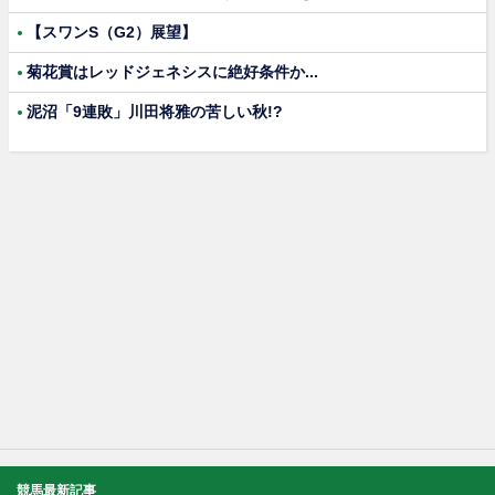
【スワンS（G2）展望】
菊花賞はレッドジェネシスに絶好条件か...
泥沼「9連敗」川田将雅の苦しい秋!?
競馬最新記事