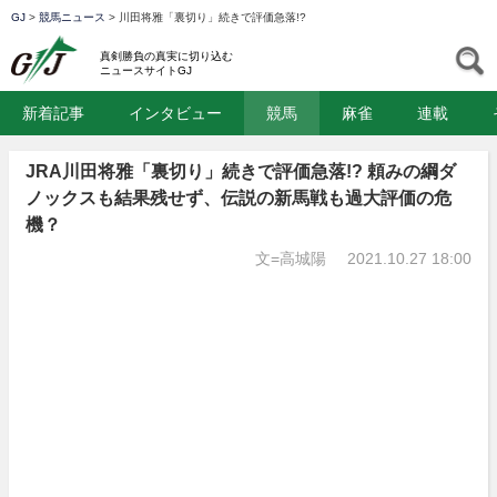
GJ
>
競馬ニュース
>
川田将雅「裏切り」続きで評価急落!?
GJ
S
真剣勝負の真実に切り込む
ニュースサイトGJ
新着記事
インタビュー
競馬
麻雀
連載
JRA川田将雅「裏切り」続きで評価急落!? 頼みの綱ダ
ノックスも結果残せず、伝説の新馬戦も過大評価の危
機？
文=高城陽
2021.10.27 18:00