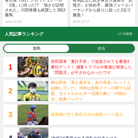
皐月賞（G1）クロワデュノール
有馬記念に続き東京大賞典も「記
「1強」に待った!? 「強さが証明
憶力」が決め手…最強フォーエバ
された」川田将雅も絶賛した3戦3
ーヤングから絞りに絞った2点で
勝馬
勝負！
2024.12.27
2024.12.29
人気記事ランキング
17:30更新
競馬
総合
岩田望来「素行不良」で追放されても重賞4
勝目ゲット！ 減量トラブルや夜遊び発覚した
「問題児」が干されなかったワケ
横山和生「美人過ぎる」あの有名バレットと
結婚していた。当時は競馬ファンの間でも話
題、タイトルホルダー活躍の裏に「内助の
功」効果バッチリ
憶測飛び交う角田大河の函館コース侵入