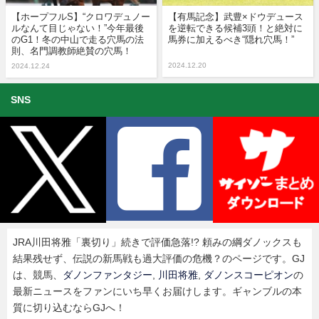
【ホープフルS】“クロワデュノー
【有馬記念】武豊×ドウデュース
ルなんて目じゃない！”今年最後
を逆転できる候補3頭！と絶対に
のG1！冬の中山で走る穴馬の法
馬券に加えるべき“隠れ穴馬！”
則、名門調教師絶賛の穴馬！
2024.12.20
2024.12.24
SNS
JRA川田将雅「裏切り」続きで評価急落!? 頼みの綱ダノックスも
結果残せず、伝説の新馬戦も過大評価の危機？のページです。GJ
は、競馬、
ダノンファンタジー
,
川田将雅
,
ダノンスコーピオン
の
最新ニュースをファンにいち早くお届けします。ギャンブルの本
質に切り込むならGJへ！