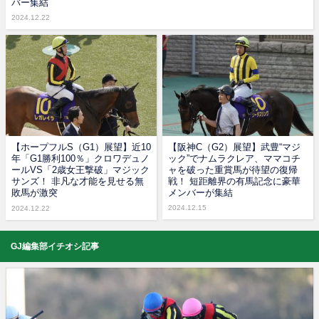
バー集結
2024.12.22
【ホープフルS（G1）展望】近10
【阪神C（G2）展望】武豊“マジ
年「G1勝利100％」クロワデュノ
ック”でナムラクレア、ママコチ
ールVS「2歳女王撃破」マジック
ャを破った重賞馬が待望の復帰
サンズ！ 非凡な才能を見せる無
戦！ 短距離界の有馬記念に豪華
敗馬が激突
メンバーが集結
2024.12.15
2024.12.22
GJ編集部イチオシ記事