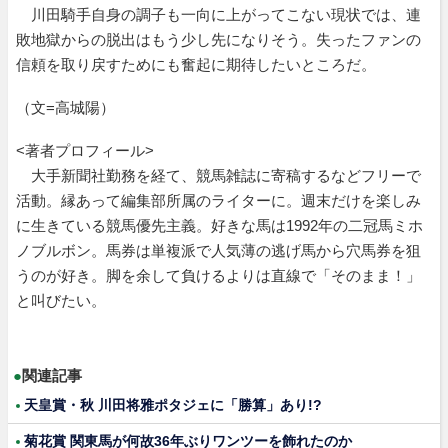
川田騎手自身の調子も一向に上がってこない現状では、連
敗地獄からの脱出はもう少し先になりそう。失ったファンの
信頼を取り戻すためにも奮起に期待したいところだ。
（文=高城陽）
<著者プロフィール>
大手新聞社勤務を経て、競馬雑誌に寄稿するなどフリーで
活動。縁あって編集部所属のライターに。週末だけを楽しみ
に生きている競馬優先主義。好きな馬は1992年の二冠馬ミホ
ノブルボン。馬券は単複派で人気薄の逃げ馬から穴馬券を狙
うのが好き。脚を余して負けるよりは直線で「そのまま！」
と叫びたい。
●
関連記事
天皇賞・秋 川田将雅ポタジェに「勝算」あり!?
菊花賞 関東馬が何故36年ぶりワンツーを飾れたのか