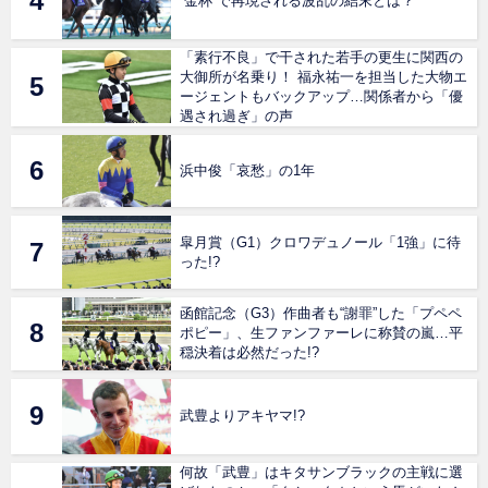
“金杯”で再現される波乱の結末とは？
「素行不良」で干された若手の更生に関西の
大御所が名乗り！ 福永祐一を担当した大物エ
ージェントもバックアップ…関係者から「優
遇され過ぎ」の声
浜中俊「哀愁」の1年
皐月賞（G1）クロワデュノール「1強」に待
った!?
函館記念（G3）作曲者も“謝罪”した「プペペ
ポピー」、生ファンファーレに称賛の嵐…平
穏決着は必然だった!?
武豊よりアキヤマ!?
何故「武豊」はキタサンブラックの主戦に選