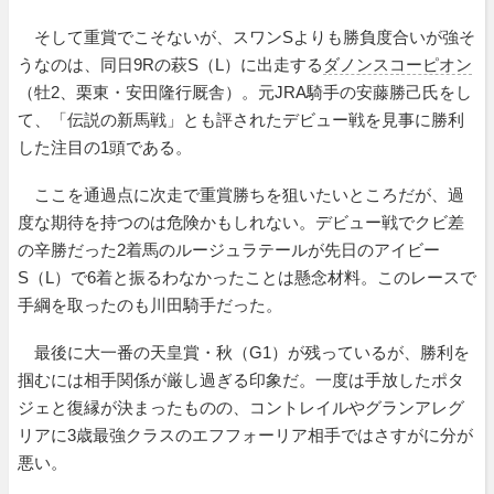
そして重賞でこそないが、スワンSよりも勝負度合いが強そ
うなのは、同日9Rの萩S（L）に出走する
ダノンスコーピオン
（牡2、栗東・安田隆行厩舎）。元JRA騎手の安藤勝己氏をし
て、「伝説の新馬戦」とも評されたデビュー戦を見事に勝利
した注目の1頭である。
ここを通過点に次走で重賞勝ちを狙いたいところだが、過
度な期待を持つのは危険かもしれない。デビュー戦でクビ差
の辛勝だった2着馬のルージュラテールが先日のアイビー
S（L）で6着と振るわなかったことは懸念材料。このレースで
手綱を取ったのも川田騎手だった。
最後に大一番の天皇賞・秋（G1）が残っているが、勝利を
掴むには相手関係が厳し過ぎる印象だ。一度は手放したポタ
ジェと復縁が決まったものの、コントレイルやグランアレグ
リアに3歳最強クラスのエフフォーリア相手ではさすがに分が
悪い。