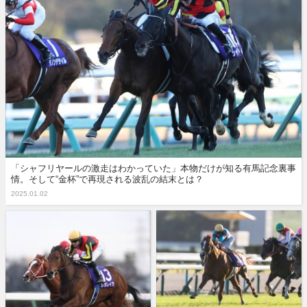
「シャフリヤールの激走はわかっていた」本物だけが知る有馬記念裏事
情。そして“金杯”で再現される波乱の結末とは？
2025.01.02