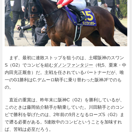
まず、最初に連敗ストップを狙うのは、土曜阪神のスワン
S（G2）でコンビを組む
ダノンファンタジー
（牝5、栗東・中
内田充正厩舎）だ。主戦を任されているパートナーだが、唯
一のG1勝利はC.デムーロ騎手に乗り替わった阪神JFでのも
の。
直近の重賞は、昨年末に阪神C（G2）を勝利しているが、
このときは藤岡佑介騎手が騎乗していた。川田騎手とのコン
ビで勝利を挙げたのは、2年前の9月となるローズS（G2）ま
で遡る必要がある。5連敗中のコンビということを加味すれ
ば、苦戦は必至だろう。