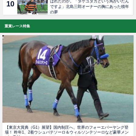
ばれたのか。「タケユタカという馬がいたん
ですよ」北島三郎オーナーの胸にあった積年
の夢
重賞レース特集
【東京大賞典（G1）展望】国内制圧へ、世界のフォーエバーヤング登
場！ 昨年1、2着ウシュバテソーロ＆ウィルソンテソーロなど豪華メン