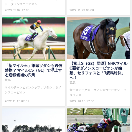
ト
ダノンスコーピオン
2023.05.07 17:00
2022.11.23 06:00
【富士S（G2）展望】NHKマイル
「新マイル王」筆頭ソダシも過信
C覇者ダノンスコーピオンが始
禁物!? マイルCS（G1）で浮上す
動、セリフォスと「3歳馬対決」
る逆転候補の穴馬
へ！
競馬
競馬
マイルチャンピオンシップ
ソダシ
ダノ
富士ステークス
ダノンスコーピオン
セ
ンスコーピオン
リフォス
2022.11.15 07:01
2022.10.16 17:00