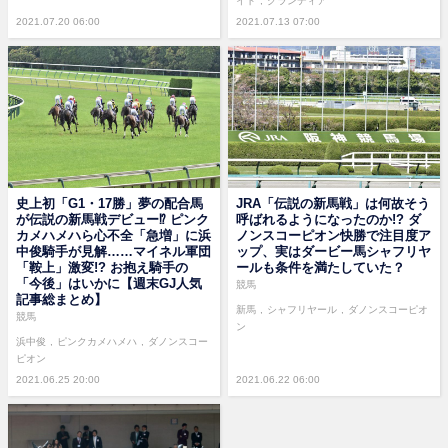
イト
グランディア
2021.07.20 06:00
2021.07.13 07:00
史上初「G1・17勝」夢の配合馬
JRA「伝説の新馬戦」は何故そう
が伝説の新馬戦デビュー⁉ ピンク
呼ばれるようになったのか!? ダ
カメハメハら心不全「急増」に浜
ノンスコーピオン快勝で注目度ア
中俊騎手が見解……マイネル軍団
ップ、実はダービー馬シャフリヤ
「鞍上」激変!? お抱え騎手の
ールも条件を満たしていた？
「今後」はいかに【週末GJ人気
競馬
記事総まとめ】
新馬
シャフリヤール
ダノンスコーピオ
競馬
ン
浜中俊
ピンクカメハメハ
ダノンスコー
ピオン
2021.06.25 20:00
2021.06.22 06:00