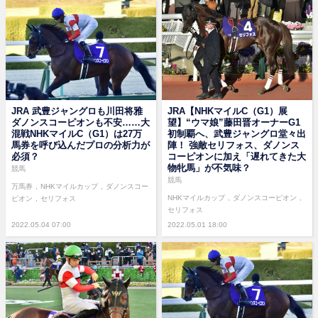
JRA 武豊ジャングロも川田将雅
JRA【NHKマイルC（G1）展
ダノンスコーピオンも不安……大
望】“ウマ娘”藤田晋オーナーG1
混戦NHKマイルC（G1）は27万
初制覇へ、武豊ジャングロ堂々出
馬券を呼び込んだプロの分析力が
陣！ 強敵セリフォス、ダノンス
必須？
コーピオンに加え「遅れてきた大
物牝馬」が不気味？
競馬
競馬
万馬券
NHKマイルカップ
ダノンスコー
NHKマイルカップ
ダノンスコーピオン
ピオン
セリフォス
セリフォス
2022.05.04 07:00
2022.05.01 18:00