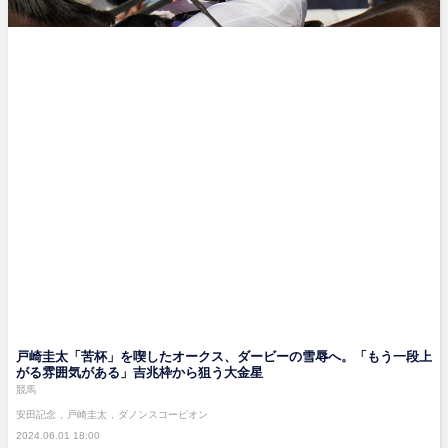
戸崎圭太「苦杯」を喫したオークス、ダービーの雪辱へ。「もう一段上
がる雰囲気がある」吉兆枠から狙う大金星
競馬
安田記念
戸崎圭太
ダノンスコーピオン
2024.06.01 18:00