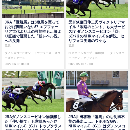
JRA「夏競馬」は3歳馬を買って
元JRA藤田伸二氏ヴィクトリアマ
おけば間違いない!? エフフォー
イル「攻略のヒント」も大サービ
リア世代より上の可能性も…論よ
ス!? ダノンスコーピオン「◎」
り証拠で証明した「低レベル説」
ズバリのNHKマイルCを解説、セ
への反発
リフォス失速のワケも
競馬
競馬
ダノンスコーピオン
ドウデュース
スタ
NHKマイルカップ
藤田伸二
ダノンスコ
ーズオンアース
ーピオン
セリフォス
2022.06.08 06:00
2022.05.10 19:00
JRAダノンスコーピオン物議醸し
JRA川田将雅「落馬」のち制御不
た「使い捨て」も意味あった!?
能の暴走……。トホホなGW、
NHKマイルC（G1）トップクラス
NHKマイルC（G1）はダノンスコ