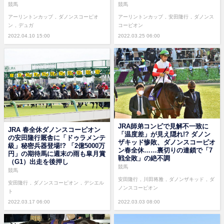
競馬
競馬
アーリントンカップ
ダノンスコーピオ
アーリントンカップ
安田隆行
ダノンス
ン
デュガ
コーピオン
2022.04.10 15:00
2022.03.25 06:00
JRA師弟コンビで見解不一致に
JRA 春全休ダノンスコーピオン
「温度差」が見え隠れ!? ダノン
の安田隆行厩舎に「ドゥラメンテ
ザキッド惨敗、ダノンスコーピオ
級」秘密兵器登場!? 「2億5000万
ン春全休……裏切りの連鎖で「7
円」の期待馬に週末の雨も皐月賞
戦全敗」の絶不調
（G1）出走を後押し
競馬
競馬
安田隆行
川田将雅
ダノンザキッド
ダ
安田隆行
ダノンスコーピオン
デシエル
ノンスコーピオン
ト
2022.03.17 06:00
2022.03.03 08:00