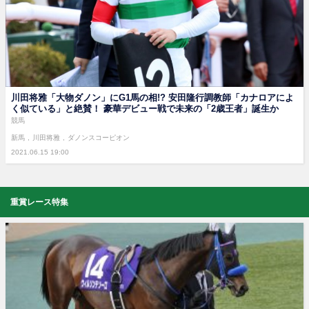
川田将雅「大物ダノン」にG1馬の相!? 安田隆行調教師「カナロアによ
く似ている」と絶賛！ 豪華デビュー戦で未来の「2歳王者」誕生か
競馬
新馬
川田将雅
ダノンスコーピオン
2021.06.15 19:00
重賞レース特集