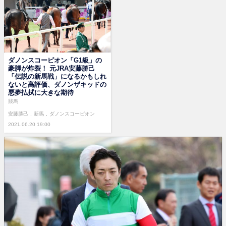
ダノンスコーピオン「G1級」の
豪脚が炸裂！ 元JRA安藤勝己
「伝説の新馬戦」になるかもしれ
ないと高評価、ダノンザキッドの
悪夢払拭に大きな期待
競馬
安藤勝己
新馬
ダノンスコーピオン
2021.06.20 19:00