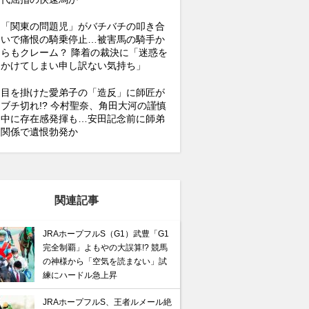
「関東の問題児」がバチバチの叩き合
いで痛恨の騎乗停止…被害馬の騎手か
らもクレーム？ 降着の裁決に「迷惑を
かけてしまい申し訳ない気持ち」
目を掛けた愛弟子の「造反」に師匠が
ブチ切れ!? 今村聖奈、角田大河の謹慎
中に存在感発揮も…安田記念前に師弟
関係で遺恨勃発か
関連記事
JRAホープフルS（G1）武豊「G1
完全制覇」よもやの大誤算!? 競馬
の神様から「空気を読まない」試
練にハードル急上昇
JRAホープフルS、王者ルメール絶