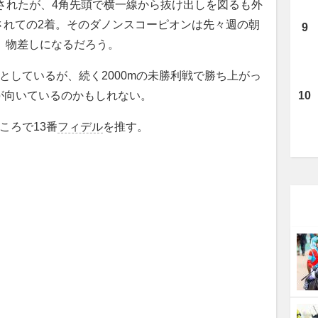
されたが、4角先頭で横一線から抜け出しを図るも外
されての2着。そのダノンスコーピオンは先々週の朝
で、物差しになるだろう。
としているが、続く2000mの未勝利戦で勝ち上がっ
方が向いているのかもしれない。
ころで13番
フィデル
を推す。