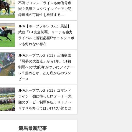
不調でコマンドラインも赤信号点
滅？武豊アスクワイルドモアで記
録達成の可能性を検証する…
JRA【ホープフルS（G1）展望】
武豊「G1完全制覇」リーチも強力
ライバルに苦戦必至!?オニャンコポ
ンも侮れない存在
JRAホープフルS（G1）三浦皇成
「悪夢の大逸走」から1年。G1初
制覇への“大航海”がついにフィナー
レ⁉ 掴めるか、どん底からのワン
ピース
JRAホープフルS（G1）コマンド
ライン一強に待った!? オーナー︎悲
願のダービー制覇を狙うサトノヘ
リオスを侮ってはいけない訳とは
競馬最新記事