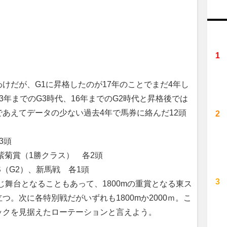
けだが、G1に昇格したのが17年のことでまだ4年し
3年までのG3時代、16年までのG2時代と昇格後では
あえてデータの少ない過去4年で馬券に絡んだ12頭
3頭
紫菊賞（1勝クラス） 各2頭
S（G2）、新馬戦 各1頭
じ舞台となることもあって、1800mの重賞となる東ス
。次に各特別戦だがいずれも1800mか2000ｍ。こ
ックを見据えたローテーションと言えよう。