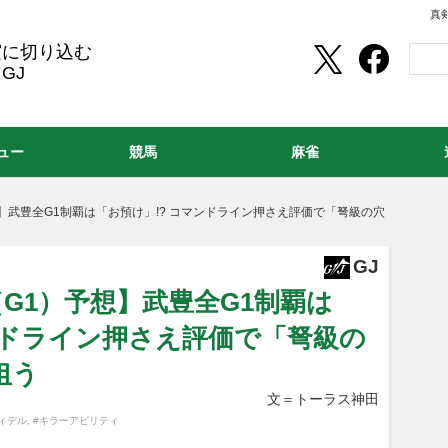
真
実に切り込む
GJ
ュー
競馬
麻雀
】武豊全G1制覇は「お預け」!? コマンドライン押さえ評価で「弩級の穴
GJ
（G1）予想】武豊全G1制覇は
ンドライン押さえ評価で「弩級の
狙う
文＝トーラス神田
ィデル
,
#キラーアビリティ