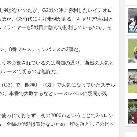
走例がないのだが、G2戦の時に勝利したレイデオロ
ほか、G3時代にも好走例がある。キャリア5戦目と
ムフライヤーも5戦目に臨んで勝利しているので、そ
。
ン、8番ジャスティンパレスの2頭だ。
り本命視されているのは周知の通り。断然の人気と
のレースで切るのは無謀だ。
G3）で、阪神JF（G1）で人気になっていたステル
のの、本番で大敗するなどレースレベルに疑問が残
われておらず、初の2000ｍということで2ハロン
る。全幅の信頼は置けないため、印を落としてのピッ