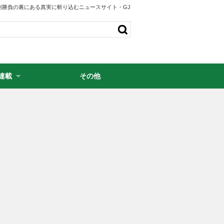
剣勝負の裏にある真実に斬り込むニュースサイト・GJ
連載
その他
・