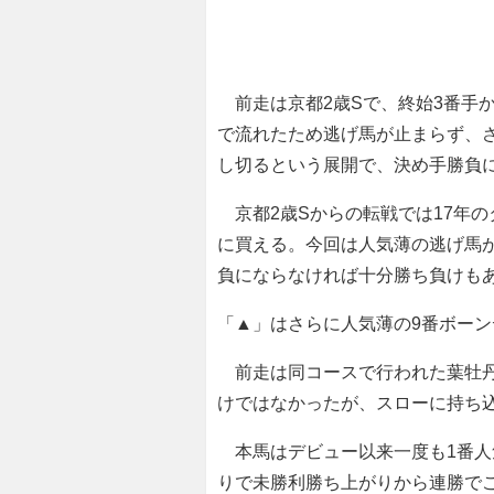
前走は京都2歳Sで、終始3番手から
で流れたため逃げ馬が止まらず、
し切るという展開で、決め手勝負
京都2歳Sからの転戦では17年
に買える。今回は人気薄の逃げ馬
負にならなければ十分勝ち負けも
「▲」はさらに人気薄の9番ボー
前走は同コースで行われた葉牡丹
けではなかったが、スローに持ち
本馬はデビュー以来一度も1番人
りで未勝利勝ち上がりから連勝で