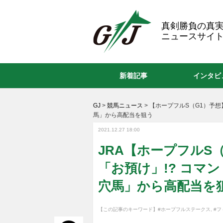
GJ
真剣勝負の真
ニュースサイト
新着記事
インタビ
GJ
>
競馬ニュース
>
【ホープフルS（G1）予想
馬」から高配当を狙う
2021.12.27 18:00
JRA【ホープフルS
「お預け」!? コマ
穴馬」から高配当を
【この記事のキーワード】
#ホープフルステークス
,
#フ