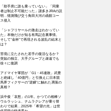
「助手席に誰も乗っていない」「同乗
者は制止不可能だった」謎多きJRAの説
明…憶測飛び交う角田大河の函館コー
ス侵入
「シャフリヤールの激走はわかってい
た」本物だけが知る有馬記念裏事情。
そして“金杯”で再現される波乱の結末と
は？
苦境に立たされた若手の復活なるか？
突如の独立、大手グループと疎遠でも
徐々に復調
アドマイヤ軍団が「G1・45連敗」武豊
と絶縁し「40億円」と引換えに日本競
馬界フィクサーの”逆鱗”に触れた凋落の
真相？
浜中俊「哀愁」の1年。かつての相棒ソ
ウルラッシュ、ナムラクレアが乗り替
わりで結果…2025年「希望の光」は世
代屈指の快速馬か