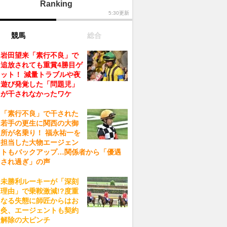
Ranking
5:30更新
競馬
総合
岩田望来「素行不良」で
追放されても重賞4勝目ゲ
ット！ 減量トラブルや夜
遊び発覚した「問題児」
が干されなかったワケ
「素行不良」で干された
若手の更生に関西の大御
所が名乗り！ 福永祐一を
担当した大物エージェン
トもバックアップ…関係者から「優遇
され過ぎ」の声
未勝利ルーキーが「深刻
理由」で乗鞍激減!?度重
なる失態に師匠からはお
灸、エージェントも契約
解除の大ピンチ