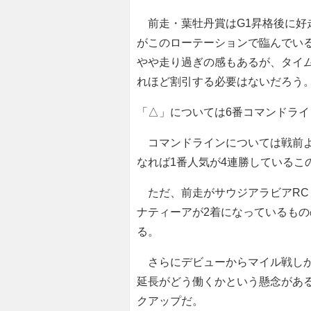
前走・葉牡丹賞はG1昇格後に好
がこのローテーションで臨んでいる
やや走り過ぎの感もあるが、タイ
れほど割引する必要はないだろう
「△」については6番コマンドライ
コマンドラインについては戦前よ
なれば1番人気が4連勝しているこ
ただ、前走がサウジアラビアRC（
ナティーアが2着になっているも
る。
さらにデビューからマイル戦しか使
延長がどう働くかという懸念があ
クアップだ。