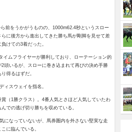
前をうかがうものの、1000m62.4秒というスロー
さらに後方から進出してきた勝ち馬が剛脚を見せて差
に負けての3着だった。
のタイムフライヤーが勝利しており、ローテーション的
が2頭いるが、スローに巻き込まれて再びの決め手勝
あり得るはずだ。
ンディスウェイを指名。
賞（1勝クラス）。4番人気とさほど人気していたわ
込んでの逃げ切り勝ちを収めている。
気になっていないが、馬券圏内を外さない堅実な走
ここに臨んでいる。