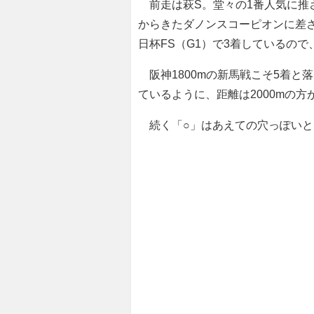
前走は萩S。堂々の1番人気に推
からきたダノンスコーピオンに差
日杯FS（G1）で3着しているの
阪神1800mの新馬戦こそ5着と落
ているように、距離は2000mの
続く「○」はあえての穴っぽいと