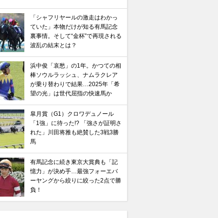
「シャフリヤールの激走はわかっ
ていた」本物だけが知る有馬記念
裏事情。そして“金杯”で再現される
波乱の結末とは？
浜中俊「哀愁」の1年。かつての相
棒ソウルラッシュ、ナムラクレア
が乗り替わりで結果…2025年「希
望の光」は世代屈指の快速馬か
皐月賞（G1）クロワデュノール
「1強」に待った!? 「強さが証明さ
れた」川田将雅も絶賛した3戦3勝
馬
有馬記念に続き東京大賞典も「記
憶力」が決め手…最強フォーエバ
ーヤングから絞りに絞った2点で勝
負！