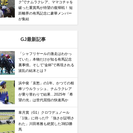
ク”でナムラクレア、ママコチャを
破った重賞馬が待望の復帰戦！ 短
距離界の有馬記念に豪華メンバー
が集結
馬記念】武豊×ドウデュースを逆転できる候補3頭！と絶
“隠れ穴馬！”
GJ最新記事
「シャフリヤールの激走はわかっ
ていた」本物だけが知る有馬記念
裏事情。そして“金杯”で再現される
波乱の結末とは？
浜中俊「哀愁」の1年。かつての相
棒ソウルラッシュ、ナムラクレア
が乗り替わりで結果…2025年「希
望の光」は世代屈指の快速馬か
皐月賞（G1）クロワデュノール
「1強」に待った!? 「強さが証明さ
れた」川田将雅も絶賛した3戦3勝
馬