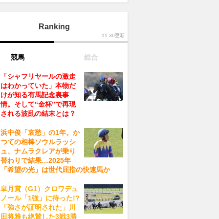
Ranking
11:30更新
競馬
総合
「シャフリヤールの激走
はわかっていた」本物だ
けが知る有馬記念裏事
情。そして“金杯”で再現
される波乱の結末とは？
浜中俊「哀愁」の1年。か
つての相棒ソウルラッシ
ュ、ナムラクレアが乗り
替わりで結果…2025年
「希望の光」は世代屈指の快速馬か
皐月賞（G1）クロワデュ
ノール「1強」に待った!?
「強さが証明された」川
田将雅も絶賛した3戦3勝