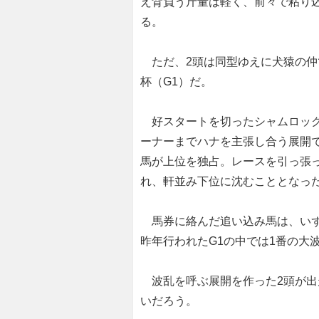
え背負う斤量は軽く、前々で粘り
る。
ただ、2頭は同型ゆえに犬猿の仲
杯（G1）だ。
好スタートを切ったシャムロック
ーナーまでハナを主張し合う展開
馬が上位を独占。レースを引っ張
れ、軒並み下位に沈むこととなっ
馬券に絡んだ追い込み馬は、いず
昨年行われたG1の中では1番の大
波乱を呼ぶ展開を作った2頭が出
いだろう。