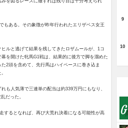
込みを図るレースに徹すれば残り目は十分考えられ
でもある。その象徴が昨年行われたエリザベス女王
ヒルと逃げて結果を残してきたロザムールが、1コ
で幕を開けた牝馬G1戦は、結果的に後方で脚を溜めた
った2頭を含めて、先行馬はハイペースに巻き込ま
た。
れも人気薄で三連単の配当は約339万円にもなり、
波乱だった。
走するとなれば、再び大荒れ決着になる可能性が高