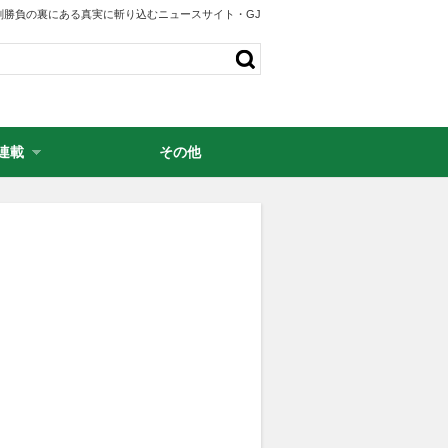
剣勝負の裏にある真実に斬り込むニュースサイト・GJ
連載
その他
・