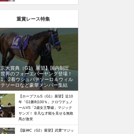
重賞レース特集
東京大賞典（G1）展望】国内制圧
、世界のフォーエバーヤング登場！
年1、2着ウシュバテソーロ＆ウィル
ンテソーロなど豪華メンバー集結
【ホープフルS（G1）展望】近10
年「G1勝利100％」クロワデュノ
ールVS「2歳女王撃破」マジック
サンズ！ 非凡な才能を見せる無敗
馬が激突
【阪神C（G2）展望】武豊“マジッ