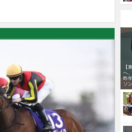
【
へ
昨
ソ