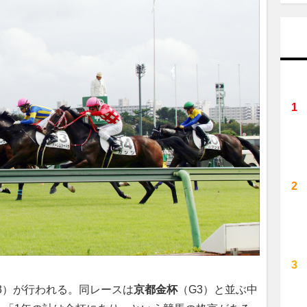
3）が行われる。同レースは
京都金杯
（G3）と並ぶ中