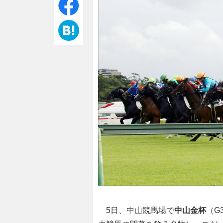
5日、中山競馬場で
中山金杯
（G