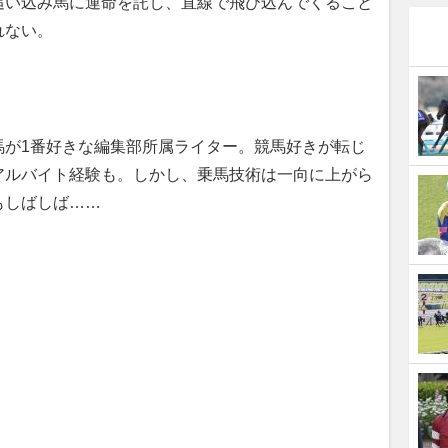
い込み馬に運命を託し、直線で飛び込んでくること
れない。
馬が1番好きな編集部所属ライター。競馬好きが転じ
アルバイト経験も。しかし、乗馬技術は一向に上がら
もしばしば……