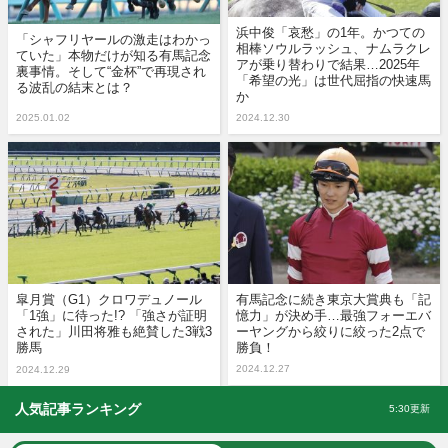
浜中俊「哀愁」の1年。かつての
「シャフリヤールの激走はわかっ
相棒ソウルラッシュ、ナムラクレ
ていた」本物だけが知る有馬記念
アが乗り替わりで結果…2025年
裏事情。そして“金杯”で再現され
「希望の光」は世代屈指の快速馬
る波乱の結末とは？
か
2025.01.02
2024.12.30
皐月賞（G1）クロワデュノール
有馬記念に続き東京大賞典も「記
「1強」に待った!? 「強さが証明
憶力」が決め手…最強フォーエバ
された」川田将雅も絶賛した3戦3
ーヤングから絞りに絞った2点で
勝馬
勝負！
2024.12.27
2024.12.29
人気記事ランキング
5:30更新