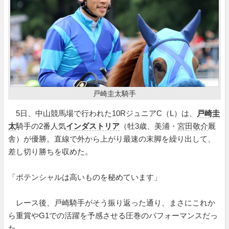
戸崎圭太騎手
5日、中山競馬場で行われた10RジュニアC（L）は、
戸崎圭
太
騎手の2番人気
インダストリア
（牡3歳、美浦・
宮田敬介
厩
舎）が優勝。直線で外から上がり最速の末脚を繰り出して、
差し切り勝ちを収めた。
「ポテンシャルは高いものを秘めています」
レース後、戸崎騎手がそう振り返った通り、まさにこれか
ら重賞やG1での活躍を予感させる圧巻のパフォーマンスだっ
た。