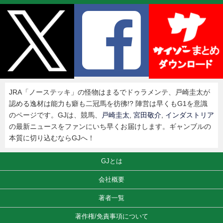
JRA「ノーステッキ」の怪物はまるでドゥラメンテ、戸崎圭太が
認める逸材は能力も癖も二冠馬を彷彿!? 陣営は早くもG1を意識
のページです。GJは、競馬、
戸崎圭太
,
宮田敬介
,
インダストリア
の最新ニュースをファンにいち早くお届けします。ギャンブルの
本質に切り込むならGJへ！
GJとは
会社概要
著者一覧
著作権/免責事項について