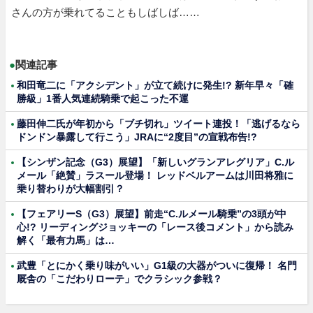
さんの方が乗れてることもしばしば……
●
関連記事
和田竜二に「アクシデント」が立て続けに発生!? 新年早々「確
勝級」1番人気連続騎乗で起こった不運
藤田伸二氏が年初から「ブチ切れ」ツイート連投！「逃げるなら
ドンドン暴露して行こう」JRAに“2度目”の宣戦布告!?
【シンザン記念（G3）展望】「新しいグランアレグリア」C.ル
メール「絶賛」ラスール登場！ レッドベルアームは川田将雅に
乗り替わりが大幅割引？
【フェアリーS（G3）展望】前走“C.ルメール騎乗”の3頭が中
心!? リーディングジョッキーの「レース後コメント」から読み
解く「最有力馬」は…
武豊「とにかく乗り味がいい」G1級の大器がついに復帰！ 名門
厩舎の「こだわりローテ」でクラシック参戦？