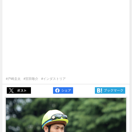
#戸崎圭太
#宮田敬介
#インダストリア