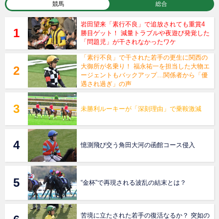
競馬
総合
岩田望来「素行不良」で追放されても重賞4
勝目ゲット！ 減量トラブルや夜遊び発覚した
「問題児」が干されなかったワケ
「素行不良」で干された若手の更生に関西の
大御所が名乗り！ 福永祐一を担当した大物エ
ージェントもバックアップ…関係者から「優
遇され過ぎ」の声
未勝利ルーキーが「深刻理由」で乗鞍激減
憶測飛び交う角田大河の函館コース侵入
“金杯”で再現される波乱の結末とは？
苦境に立たされた若手の復活なるか？ 突如の