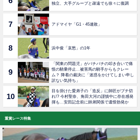
独立、大手グループと疎遠でも徐々に復調
アドマイヤ「G1・45連敗」
浜中俊「哀愁」の1年
「関東の問題児」がバチバチの叩き合いで痛
恨の騎乗停止…被害馬の騎手からもクレー
ム？ 降着の裁決に「迷惑をかけてしまい申し
訳ない気持ち」
目を掛けた愛弟子の「造反」に師匠がブチ切
れ!? 今村聖奈、角田大河の謹慎中に存在感発
揮も…安田記念前に師弟関係で遺恨勃発か
重賞レース特集