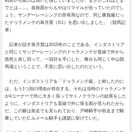
戦前から能力は高いと感じていましたが、まさかこれほどま
でとは……。血統面からもやはりマイルが合っていたのでし
ょう。サンデーレーシングの所有馬なので、同じ勝負服だっ
たドゥラメンテの皐月賞（G1）を思い出しました」（競馬記
者）
記者が話す皐月賞は2015年のことである。インダストリア
と同じくサンデーレーシングのドゥラメンテが直線で外から
悠然と差し切って、一冠目を手にした。舞台も同じく中山競
馬場ということで、不意に思い出したのだという。
ただ、インダストリアを「ドゥラメンテ級」と称したのに
は、もう1つ別の理由が存在する。それは当時のドゥラメンテ
が4コーナーで外に大きく張ってサトノクラウンの妨害をした
ように、インダストリアも直線で外に張る面が見られたから
だ。この癖は前走でも見られており、戸崎騎手や前走まで騎
乗していたC.ルメール騎手も課題に挙げていた。