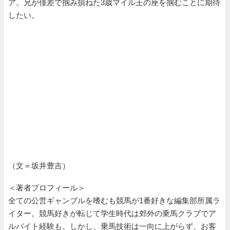
ア。兄が僅差で掴み損ねた3歳マイル王の座を掴むことに期待
したい。
（文＝坂井豊吉）
＜著者プロフィール＞
全ての公営ギャンブルを嗜むも競馬が1番好きな編集部所属ラ
イター。競馬好きが転じて学生時代は郊外の乗馬クラブでア
ルバイト経験も。しかし、乗馬技術は一向に上がらず、お客