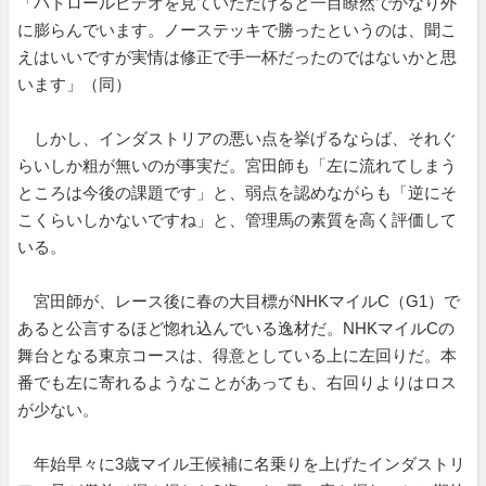
「パトロールビデオを見ていただけると一目瞭然でかなり外
に膨らんでいます。ノーステッキで勝ったというのは、聞こ
えはいいですが実情は修正で手一杯だったのではないかと思
います」（同）
しかし、インダストリアの悪い点を挙げるならば、それぐ
らいしか粗が無いのが事実だ。宮田師も「左に流れてしまう
ところは今後の課題です」と、弱点を認めながらも「逆にそ
こくらいしかないですね」と、管理馬の素質を高く評価して
いる。
宮田師が、レース後に春の大目標がNHKマイルC（G1）で
あると公言するほど惚れ込んでいる逸材だ。NHKマイルCの
舞台となる東京コースは、得意としている上に左回りだ。本
番でも左に寄れるようなことがあっても、右回りよりはロス
が少ない。
年始早々に3歳マイル王候補に名乗りを上げたインダストリ