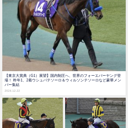
【東京大賞典（G1）展望】国内制圧へ、世界のフォーエバーヤング登
場！ 昨年1、2着ウシュバテソーロ＆ウィルソンテソーロなど豪華メン
バー集結
2024.12.22