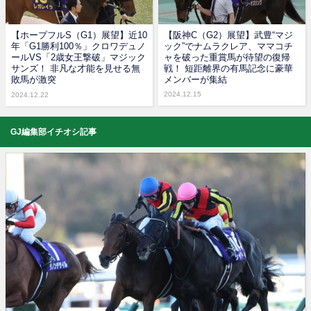
【ホープフルS（G1）展望】近10
【阪神C（G2）展望】武豊“マジ
年「G1勝利100％」クロワデュノ
ック”でナムラクレア、ママコチ
ールVS「2歳女王撃破」マジック
ャを破った重賞馬が待望の復帰
サンズ！ 非凡な才能を見せる無
戦！ 短距離界の有馬記念に豪華
敗馬が激突
メンバーが集結
2024.12.15
2024.12.22
GJ編集部イチオシ記事