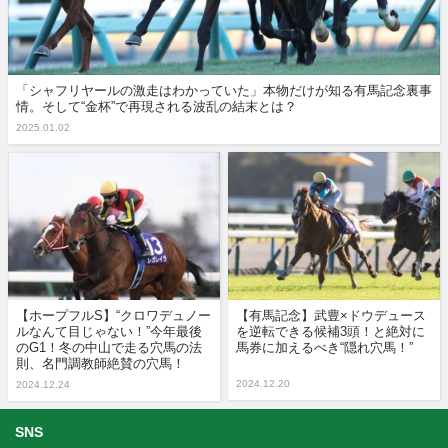
「シャフリヤールの激走はわかっていた」本物だけが知る有馬記念裏事
情。そして“金杯”で再現される波乱の結末とは？
2025.01.02
【ホープフルS】“クロワデュノー
【有馬記念】武豊×ドウデュース
ルなんて目じゃない！”今年最後
を逆転できる候補3頭！と絶対に
のG1！冬の中山で走る穴馬の法
馬券に加えるべき“隠れ穴馬！”
則、名門調教師絶賛の穴馬！
2024.12.20
2024.12.24
SNS