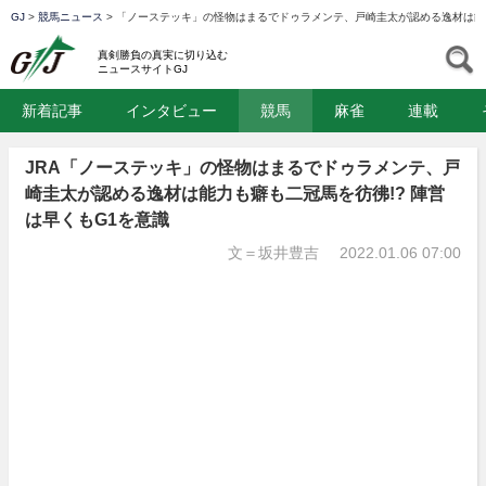
GJ
>
競馬ニュース
>
「ノーステッキ」の怪物はまるでドゥラメンテ、戸崎圭太が認める逸材は能力
GJ
S
真剣勝負の真実に切り込む
ニュースサイトGJ
新着記事
インタビュー
競馬
麻雀
連載
JRA「ノーステッキ」の怪物はまるでドゥラメンテ、戸
崎圭太が認める逸材は能力も癖も二冠馬を彷彿!? 陣営
は早くもG1を意識
文＝坂井豊吉
2022.01.06 07:00