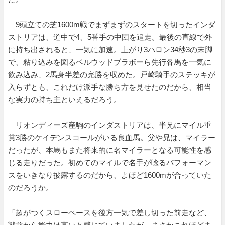
9頭立ての芝1600m戦でまずまずのスタートを切ったインダ
ストリアは、道中で4、5番手の中団を追走。最後の直線で外
に持ち出されると、一気に加速。上がり3ハロン34秒3の末脚
で、粘り込みを図るベルウッドブラボーら先行各馬を一気に
飲み込み、2馬身半差の完勝を収めた。戸崎騎手のステッキが
入らずとも、これだけ派手な勝ち方を見せたのだから、相当
な実力の持ち主といえるだろう。
リオンディーズ産駒のインダストリアは、半兄にマイル重
賞3勝のケイデンスコールがいる良血馬。父や兄は、マイラー
だったが、本馬もまた将来的に名マイラーとなる可能性を感
じる走りだった。初めてのマイルで名手が唸るパフォーマン
スをいきなり披露するのだから、よほど1600mが合っていた
のだろうか。
「超がつくスローペースを後方一気で差し切った前走など、