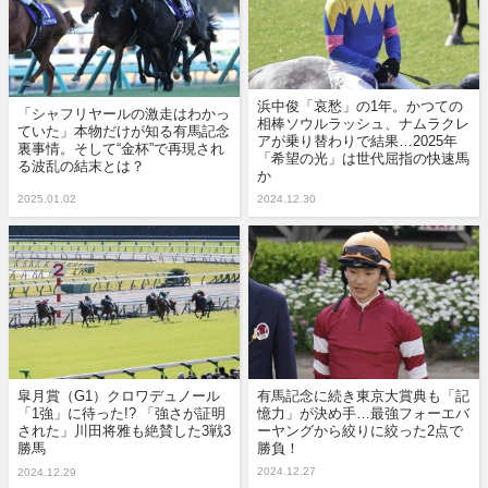
浜中俊「哀愁」の1年。かつての
「シャフリヤールの激走はわかっ
相棒ソウルラッシュ、ナムラクレ
ていた」本物だけが知る有馬記念
アが乗り替わりで結果…2025年
裏事情。そして“金杯”で再現され
「希望の光」は世代屈指の快速馬
る波乱の結末とは？
か
2025.01.02
2024.12.30
皐月賞（G1）クロワデュノール
有馬記念に続き東京大賞典も「記
「1強」に待った!? 「強さが証明
憶力」が決め手…最強フォーエバ
された」川田将雅も絶賛した3戦3
ーヤングから絞りに絞った2点で
勝馬
勝負！
2024.12.27
2024.12.29