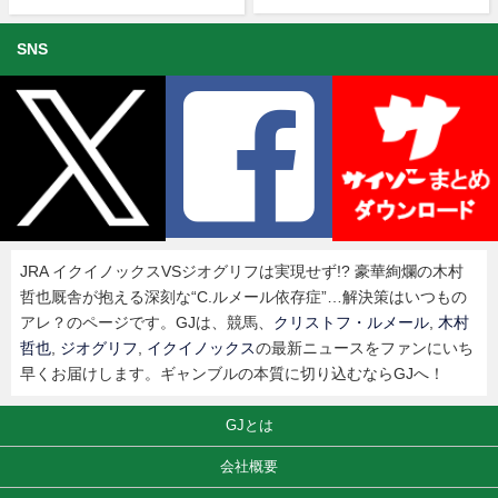
SNS
JRA イクイノックスVSジオグリフは実現せず!? 豪華絢爛の木村
哲也厩舎が抱える深刻な“C.ルメール依存症”…解決策はいつもの
アレ？のページです。GJは、競馬、
クリストフ・ルメール
,
木村
哲也
,
ジオグリフ
,
イクイノックス
の最新ニュースをファンにいち
早くお届けします。ギャンブルの本質に切り込むならGJへ！
GJとは
会社概要