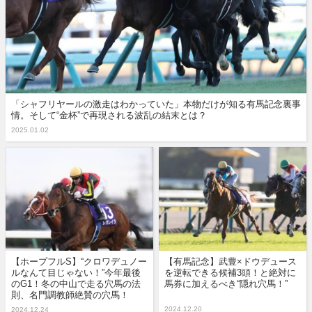
「シャフリヤールの激走はわかっていた」本物だけが知る有馬記念裏事
情。そして“金杯”で再現される波乱の結末とは？
2025.01.02
【ホープフルS】“クロワデュノー
【有馬記念】武豊×ドウデュース
ルなんて目じゃない！”今年最後
を逆転できる候補3頭！と絶対に
のG1！冬の中山で走る穴馬の法
馬券に加えるべき“隠れ穴馬！”
則、名門調教師絶賛の穴馬！
2024.12.20
2024.12.24