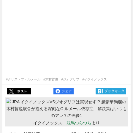
#クリストフ・ルメール
#木村哲也
#ジオグリフ
#イクイノックス
イクイノックス
競馬つらつら
より