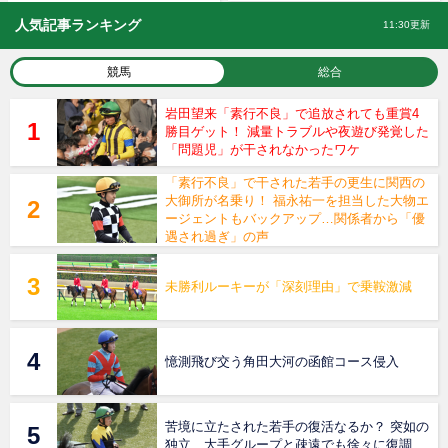
人気記事ランキング
11:30更新
競馬
総合
岩田望来「素行不良」で追放されても重賞4
勝目ゲット！ 減量トラブルや夜遊び発覚した
「問題児」が干されなかったワケ
「素行不良」で干された若手の更生に関西の
大御所が名乗り！ 福永祐一を担当した大物エ
ージェントもバックアップ…関係者から「優
遇され過ぎ」の声
未勝利ルーキーが「深刻理由」で乗鞍激減
憶測飛び交う角田大河の函館コース侵入
苦境に立たされた若手の復活なるか？ 突如の
独立、大手グループと疎遠でも徐々に復調