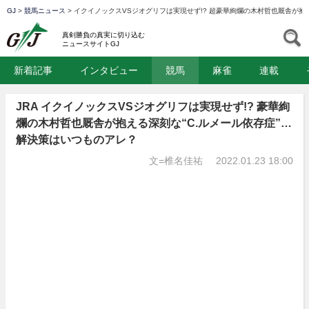
GJ
>
競馬ニュース
>
イクイノックスVSジオグリフは実現せず!? 超豪華絢爛の木村哲也厩舎が抱
GJ
S
真剣勝負の真実に切り込む
ニュースサイトGJ
新着記事
インタビュー
競馬
麻雀
連載
JRA イクイノックスVSジオグリフは実現せず!? 豪華絢
爛の木村哲也厩舎が抱える深刻な“C.ルメール依存症”…
解決策はいつものアレ？
文=椎名佳祐
2022.01.23 18:00