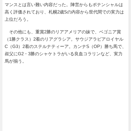
マンスとは言い難い内容だった。陣営からもポテンシャルは
高く評価されており、札幌2歳Sの内容から世代間での実力は
上位だろう。
その他にも、重賞2勝のリアアメリアの妹で、ベゴニア賞
（1勝クラス）2着のリアグラシア。サウジアラビアロイヤル
C（G3）2着のステルナティーア。カンナS（OP）勝ち馬で、
叔父にG2・3勝のシャケトラがいる良血コラリンなど、実力
馬が揃う。