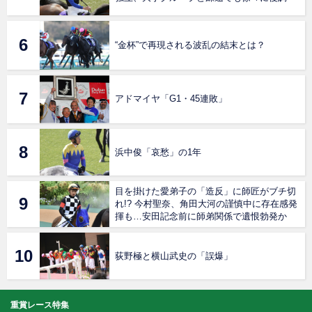
“金杯”で再現される波乱の結末とは？
アドマイヤ「G1・45連敗」
浜中俊「哀愁」の1年
目を掛けた愛弟子の「造反」に師匠がブチ切
れ!? 今村聖奈、角田大河の謹慎中に存在感発
揮も…安田記念前に師弟関係で遺恨勃発か
荻野極と横山武史の「誤爆」
重賞レース特集