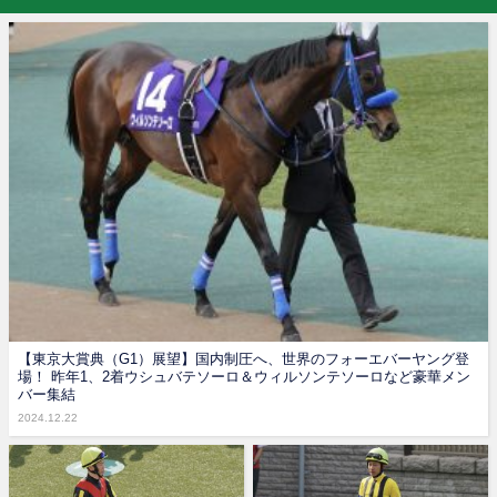
【東京大賞典（G1）展望】国内制圧へ、世界のフォーエバーヤング登
場！ 昨年1、2着ウシュバテソーロ＆ウィルソンテソーロなど豪華メン
バー集結
2024.12.22