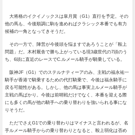
大将格のイクイノックスは皐月賞（G1）直行を予定。その
他の馬も、今後順調に駒を進めればクラシック本番でも有力
候補の一角となってきそうだ。
その一方で、陣営が今後頭を悩ますであろうことが「鞍上
問題」だ。木村厩舎で勝ち上がっている現3歳世代の7頭のう
ち、6頭に直近のレースでC.ルメール騎手が騎乗している。
阪神JF（G1）でのステルナティーアのみ、主戦の福永祐一
騎手が香港で騎乗するための代打騎乗で、今後は福永騎手に
戻る可能性がある。しかし、他の馬は事実上ルメール騎手が
主戦の馬ばかり。今後は前哨戦だけでなく、本番を迎える際
にも多くの馬が他の騎手への乗り替わりを強いられる事にな
りそうだ。
ただでさえG1での乗り替わりはマイナスと言われるが、名
手ルメール騎手からの乗り替わりとなると、鞍上弱化は否め