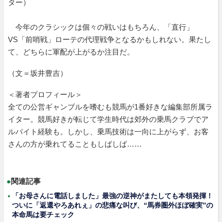
ター）
今年のクラシックは個々の戦いはもちろん、「直行」
VS「前哨戦」ローテの代理戦争となるかもしれない。果たし
て、どちらに軍配が上がるか注目だ。
（文＝坂井豊吉）
＜著者プロフィール＞
全ての公営ギャンブルを嗜むも競馬が1番好きな編集部所属ラ
イター。競馬好きが転じて学生時代は郊外の乗馬クラブでア
ルバイト経験も。しかし、乗馬技術は一向に上がらず、お客
さんの方が乗れてることもしばしば……
●
関連記事
「お母さんに電話しました」最強の逆神がまたしても本領発揮！
ついに「返還やろあれぇ」の悲痛な叫び、“馬券圏外ほぼ確実”の
本命馬は要チェック