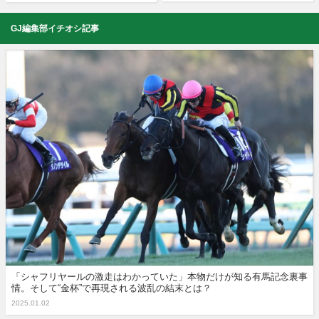
GJ編集部イチオシ記事
「シャフリヤールの激走はわかっていた」本物だけが知る有馬記念裏事
情。そして“金杯”で再現される波乱の結末とは？
2025.01.02