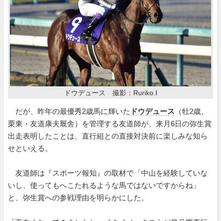
ドウデュース 撮影：Ruriko.I
だが、昨年の最優秀2歳馬に輝いた
ドウデュース
（牡2歳、
栗東・友道康夫厩舎）を管理する友道師が、来月6日の弥生賞
出走表明したことは、直行組との直接対決前に楽しみな知ら
せといえる。
友道師は『スポーツ報知』の取材で「中山を経験していな
いし、使ってもへこたれるような馬ではないですからね」
と、弥生賞への参戦理由を明らかにした。