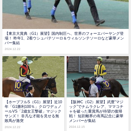
【東京大賞典（G1）展望】国内制圧へ、世界のフォーエバーヤング登
場！ 昨年1、2着ウシュバテソーロ＆ウィルソンテソーロなど豪華メン
バー集結
2024.12.22
【ホープフルS（G1）展望】近10
【阪神C（G2）展望】武豊“マジ
年「G1勝利100％」クロワデュノ
ック”でナムラクレア、ママコチ
ールVS「2歳女王撃破」マジック
ャを破った重賞馬が待望の復帰
サンズ！ 非凡な才能を見せる無
戦！ 短距離界の有馬記念に豪華
敗馬が激突
メンバーが集結
2024.12.15
2024.12.22