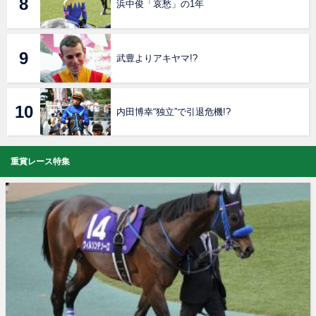
浜中俊「哀愁」の1年
武豊よりアキヤマ!?
内田博幸“独立”で引退危機!?
重賞レース特集