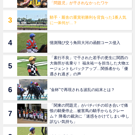
「問題児」が干されなかったワケ
騎手・厩舎の重賞初勝利を背負った1番人気
に一体何が…？
憶測飛び交う角田大河の函館コース侵入
「素行不良」で干された若手の更生に関西の
大御所が名乗り！ 福永祐一を担当した大物エ
ージェントもバックアップ…関係者から「優
遇され過ぎ」の声
“金杯”で再現される波乱の結末とは？
「関東の問題児」がバチバチの叩き合いで痛
恨の騎乗停止…被害馬の騎手からもクレー
ム？ 降着の裁決に「迷惑をかけてしまい申し
訳ない気持ち」