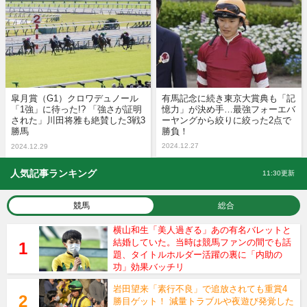
皐月賞（G1）クロワデュノール
有馬記念に続き東京大賞典も「記
「1強」に待った!? 「強さが証明
憶力」が決め手…最強フォーエバ
された」川田将雅も絶賛した3戦3
ーヤングから絞りに絞った2点で
勝馬
勝負！
2024.12.27
2024.12.29
人気記事ランキング
11:30更新
競馬
総合
横山和生「美人過ぎる」あの有名バレットと
結婚していた。当時は競馬ファンの間でも話
題、タイトルホルダー活躍の裏に「内助の
功」効果バッチリ
岩田望来「素行不良」で追放されても重賞4
勝目ゲット！ 減量トラブルや夜遊び発覚した