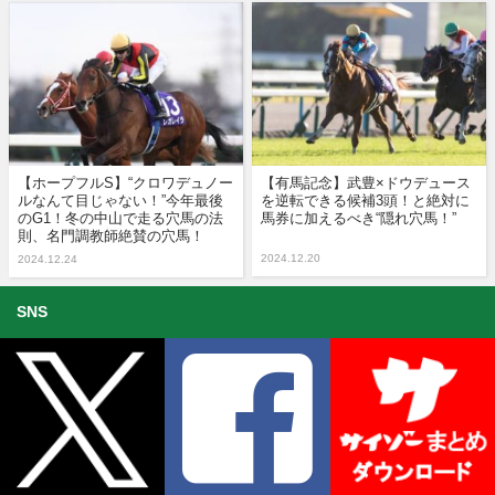
【ホープフルS】“クロワデュノー
【有馬記念】武豊×ドウデュース
ルなんて目じゃない！”今年最後
を逆転できる候補3頭！と絶対に
のG1！冬の中山で走る穴馬の法
馬券に加えるべき“隠れ穴馬！”
則、名門調教師絶賛の穴馬！
2024.12.20
2024.12.24
SNS