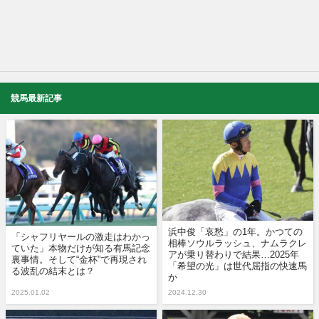
競馬最新記事
浜中俊「哀愁」の1年。かつての
「シャフリヤールの激走はわかっ
相棒ソウルラッシュ、ナムラクレ
ていた」本物だけが知る有馬記念
アが乗り替わりで結果…2025年
裏事情。そして“金杯”で再現され
「希望の光」は世代屈指の快速馬
る波乱の結末とは？
か
2025.01.02
2024.12.30