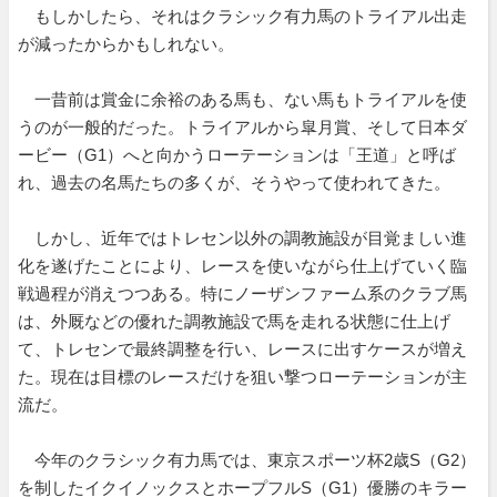
もしかしたら、それはクラシック有力馬のトライアル出走
が減ったからかもしれない。
一昔前は賞金に余裕のある馬も、ない馬もトライアルを使
うのが一般的だった。トライアルから皐月賞、そして日本ダ
ービー（G1）へと向かうローテーションは「王道」と呼ば
れ、過去の名馬たちの多くが、そうやって使われてきた。
しかし、近年ではトレセン以外の調教施設が目覚ましい進
化を遂げたことにより、レースを使いながら仕上げていく臨
戦過程が消えつつある。特にノーザンファーム系のクラブ馬
は、外厩などの優れた調教施設で馬を走れる状態に仕上げ
て、トレセンで最終調整を行い、レースに出すケースが増え
た。現在は目標のレースだけを狙い撃つローテーションが主
流だ。
今年のクラシック有力馬では、東京スポーツ杯2歳S（G2）
を制したイクイノックスとホープフルS（G1）優勝のキラー