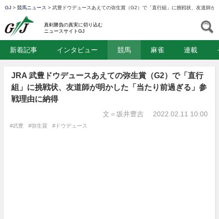
GJ
>
競馬ニュース
>
武豊ドウデュースあえての弥生賞（G2）で「直行組」に挑戦状、友道師が
GJ
S
真剣勝負の真実に切り込む
ニュースサイトGJ
新着記事
インタビュー
競馬
麻雀
連載
JRA 武豊ドウデュースあえての弥生賞（G2）で「直行
組」に挑戦状、友道師が明かした「当たり前過ぎる」参
戦理由に納得
文＝坂井豊吉
2022.02.11 10:00
#武豊
#弥生賞
#ドウデュース