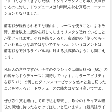
「面白くなってきましたね。イクイノックスらが皐月賞直行
するのに対し、ドウデュースは前哨戦を挟む真逆のローテー
ションとなりました。
前哨戦が軽視される主な理由に、レースを使うことによる故
障、想像以上に疲労を残してしまうリスクを恐れていること
が挙げられます。それを踏まえると、友道師の『使ってもへ
こたれるような馬ではないですからね』というコメントは、
前哨戦を避けるライバル馬に対する挑戦状のようにも聞こえ
ます。
私個人の意見ですが、今年のクラシックは朝日杯FS（G1）の
内容からドウデュースに期待しています。キラーアビリティ
を萩S（L）で倒したダノンスコーピオンを悠々と差し切った
ことを考えると、ドウデュースの能力はかなり高いですよ。
ぜひ弥生賞を経由して直行組を撃破し、昨今のトライアル軽
視の風潮に待ったをかけてほしいと思います」（競馬誌ライ