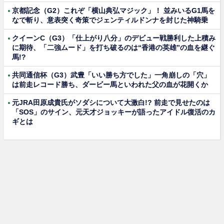
京都記念（G2）これぞ「横山典弘マジック」！ 並みいるG1馬を
なで斬り、意表突く奇策でジェンティルドンナを封じた神騎乗
クイーンC（G3）「仕上がり八分」のデビュー戦勝利した上積み
に期待、「二強ムード」を打ち破るのは“香港の英雄”の血を継ぐ
馬!?
共同通信杯（G3）武豊「いい勝ち方でした」一角崩しの「穴」
は前走レコード勝ち、ダービー馬といわれた父の血が花開くか
元JRA田原成貴氏がソダシについて大激白!? 前走で見せたのは
「SOS」のサイン、元天才ジョッキーが語ったアイドル復活のカ
ギとは