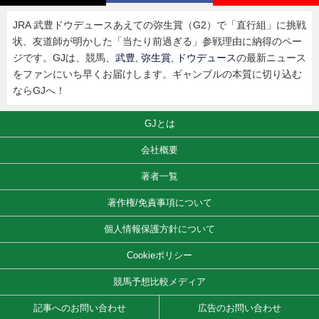
JRA 武豊ドウデュースあえての弥生賞（G2）で「直行組」に挑戦
状、友道師が明かした「当たり前過ぎる」参戦理由に納得のペー
ジです。GJは、競馬、
武豊
,
弥生賞
,
ドウデュース
の最新ニュース
をファンにいち早くお届けします。ギャンブルの本質に切り込む
ならGJへ！
GJとは
会社概要
著者一覧
著作権/免責事項について
個人情報保護方針について
Cookieポリシー
競馬予想比較メディア
記事へのお問い合わせ
広告のお問い合わせ