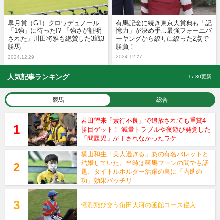
皐月賞（G1）クロワデュノール
有馬記念に続き東京大賞典も「記
「1強」に待った!? 「強さが証明
憶力」が決め手…最強フォーエバ
された」川田将雅も絶賛した3戦3
ーヤングから絞りに絞った2点で
勝馬
勝負！
2024.12.27
2024.12.29
人気記事ランキング
17:30更新
競馬
総合
岩田望来「素行不良」で追放されても重賞4
勝目ゲット！ 減量トラブルや夜遊び発覚した
「問題児」が干されなかったワケ
横山和生「美人過ぎる」あの有名バレットと
結婚していた。当時は競馬ファンの間でも話
題、タイトルホルダー活躍の裏に「内助の
功」効果バッチリ
憶測飛び交う角田大河の函館コース侵入