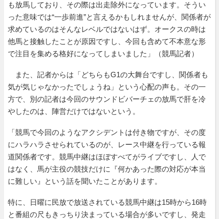
も放馬しており、その際は出走除外になっています。そうい
った意味では“一歩前進”と言えるかもしれませんが、関係者が
求めているのはそんなレベルではないはず。オークスの時は
他馬と接触したことが原因ですし、今回も含めて不本意な形
で注目を集める格好になってしまいました」（競馬記者）
また、記者からは「どちらもG1の大舞台ですし、関係者も
気が気じゃなかったでしょうね」という心配の声も。その一
方で、別の記者は今回のサウンドビバーチェの放馬で肝を冷
やしたのは、陣営だけではないという。
「競馬で今回のようなアクシデントは付き物ですが、その度
にハラハラさせられているのが、レース中継を行っている報
道関係者です。競馬中継はほぼすべてがライブですし、人で
はなく、馬が主役の競技だけに『何かあった際の対応が本当
に難しい』という話を聞いたことがあります。
特に、日曜に民放で放送されている競馬中継は15時から16時
と番組の尺もきっちり決まっている場合が多いですし、発走