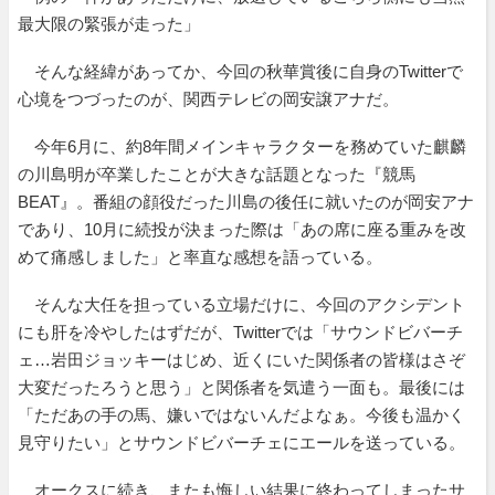
最大限の緊張が走った」
そんな経緯があってか、今回の秋華賞後に自身のTwitterで
心境をつづったのが、関西テレビの岡安譲アナだ。
今年6月に、約8年間メインキャラクターを務めていた麒麟
の川島明が卒業したことが大きな話題となった『競馬
BEAT』。番組の顔役だった川島の後任に就いたのが岡安アナ
であり、10月に続投が決まった際は「あの席に座る重みを改
めて痛感しました」と率直な感想を語っている。
そんな大任を担っている立場だけに、今回のアクシデント
にも肝を冷やしたはずだが、Twitterでは「サウンドビバーチ
ェ…岩田ジョッキーはじめ、近くにいた関係者の皆様はさぞ
大変だったろうと思う」と関係者を気遣う一面も。最後には
「ただあの手の馬、嫌いではないんだよなぁ。今後も温かく
見守りたい」とサウンドビバーチェにエールを送っている。
オークスに続き、またも悔しい結果に終わってしまったサ