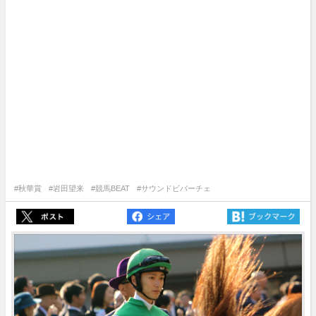
#秋華賞
#岩田望来
#競馬BEAT
#サウンドビバーチェ