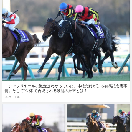
「シャフリヤールの激走はわかっていた」本物だけが知る有馬記念裏事
情。そして“金杯”で再現される波乱の結末とは？
2025.01.02