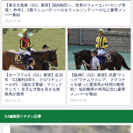
【東京大賞典（G1）展望】国内制圧へ、世界のフォーエバーヤング登
場！ 昨年1、2着ウシュバテソーロ＆ウィルソンテソーロなど豪華メン
バー集結
2024.12.22
【ホープフルS（G1）展望】近10
【阪神C（G2）展望】武豊“マジ
年「G1勝利100％」クロワデュノ
ック”でナムラクレア、ママコチ
ールVS「2歳女王撃破」マジック
ャを破った重賞馬が待望の復帰
サンズ！ 非凡な才能を見せる無
戦！ 短距離界の有馬記念に豪華
敗馬が激突
メンバーが集結
2024.12.15
2024.12.22
GJ編集部イチオシ記事