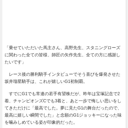
「乗せていただいた馬主さん、高野先生、スタニングローズ
に関わった全ての皆様、師匠の矢作先生、全ての方に感謝し
たいです」
レース後の勝利騎手インタビューでそう喜びを爆発させた
坂井瑠星騎手は、これが嬉しいG1初制覇。
すでにG1でも常連の若手有望株だが、昨年は宝塚記念で2
着、チャンピオンズCでも3着と、あと一歩で悔しい思いをし
てきただけに「最高でした。夢に見たG1の舞台だったので、
最高に嬉しい瞬間でした」と念願のG1ジョッキーになった味
を噛みしめている姿が印象的だった。