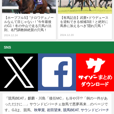
【ホープフルS】“クロワデュノー
【有馬記念】武豊×ドウデュース
ルなんて目じゃない！”今年最後
を逆転できる候補3頭！と絶対に
のG1！冬の中山で走る穴馬の法
馬券に加えるべき“隠れ穴馬！”
則、名門調教師絶賛の穴馬！
2024.12.20
2024.12.24
SNS
『競馬BEAT』麒麟・川島「後任MC」も冷や汗!?「例の一件があ
っただけに…」サウンドビバーチェ放馬で悪夢再来…のページで
す。GJは、競馬、
秋華賞
,
岩田望来
,
競馬BEAT
,
サウンドビバーチ