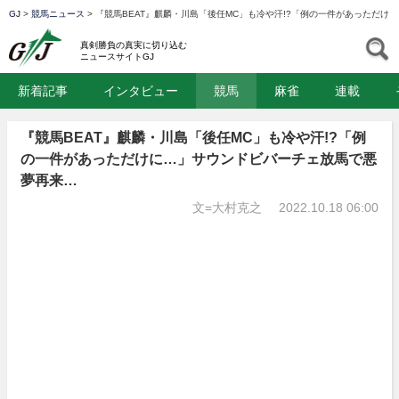
GJ
>
競馬ニュース
>
『競馬BEAT』麒麟・川島「後任MC」も冷や汗!?「例の一件があっただけ
GJ
S
真剣勝負の真実に切り込む
ニュースサイトGJ
新着記事
インタビュー
競馬
麻雀
連載
『競馬BEAT』麒麟・川島「後任MC」も冷や汗!?「例
の一件があっただけに…」サウンドビバーチェ放馬で悪
夢再来…
文=大村克之
2022.10.18 06:00