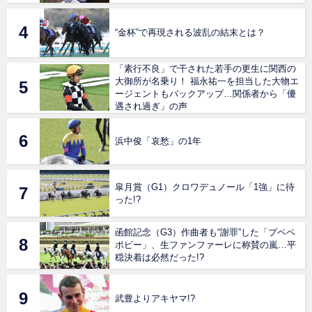
“金杯”で再現される波乱の結末とは？
「素行不良」で干された若手の更生に関西の
大御所が名乗り！ 福永祐一を担当した大物エ
ージェントもバックアップ…関係者から「優
遇され過ぎ」の声
浜中俊「哀愁」の1年
皐月賞（G1）クロワデュノール「1強」に待
った!?
函館記念（G3）作曲者も“謝罪”した「プペペ
ポピー」、生ファンファーレに称賛の嵐…平
穏決着は必然だった!?
武豊よりアキヤマ!?