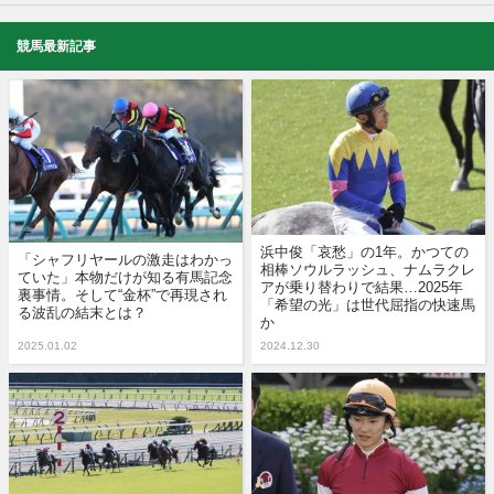
競馬最新記事
浜中俊「哀愁」の1年。かつての
「シャフリヤールの激走はわかっ
相棒ソウルラッシュ、ナムラクレ
ていた」本物だけが知る有馬記念
アが乗り替わりで結果…2025年
裏事情。そして“金杯”で再現され
「希望の光」は世代屈指の快速馬
る波乱の結末とは？
か
2025.01.02
2024.12.30