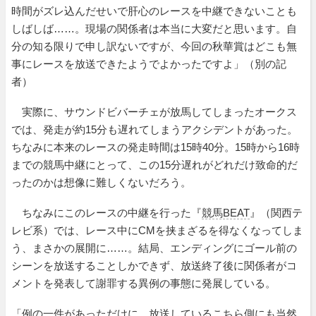
時間がズレ込んだせいで肝心のレースを中継できないことも
しばしば……。現場の関係者は本当に大変だと思います。自
分の知る限りで申し訳ないですが、今回の秋華賞はどこも無
事にレースを放送できたようでよかったですよ」（別の記
者）
実際に、サウンドビバーチェが放馬してしまったオークス
では、発走が約15分も遅れてしまうアクシデントがあった。
ちなみに本来のレースの発走時間は15時40分。15時から16時
までの競馬中継にとって、この15分遅れがどれだけ致命的だ
ったのかは想像に難しくないだろう。
ちなみにこのレースの中継を行った『
競馬BEAT
』（関西テ
レビ系）では、レース中にCMを挟まざるを得なくなってしま
う、まさかの展開に……。結局、エンディングにゴール前の
シーンを放送することしかできず、放送終了後に関係者がコ
メントを発表して謝罪する異例の事態に発展している。
「例の一件があっただけに、放送しているこちら側にも当然