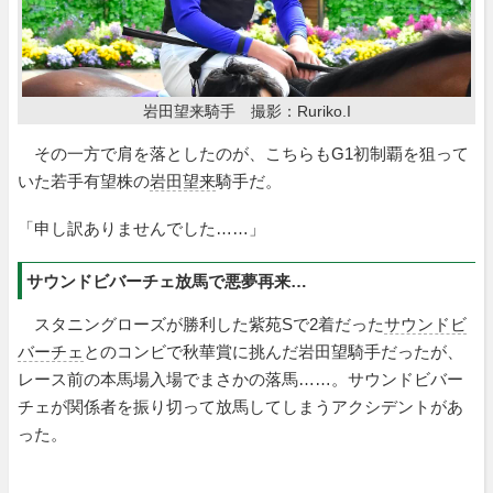
岩田望来騎手 撮影：Ruriko.I
その一方で肩を落としたのが、こちらもG1初制覇を狙って
いた若手有望株の
岩田望来
騎手だ。
「申し訳ありませんでした……」
サウンドビバーチェ放馬で悪夢再来…
スタニングローズが勝利した紫苑Sで2着だった
サウンドビ
バーチェ
とのコンビで秋華賞に挑んだ岩田望騎手だったが、
レース前の本馬場入場でまさかの落馬……。サウンドビバー
チェが関係者を振り切って放馬してしまうアクシデントがあ
った。