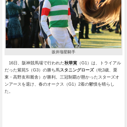
坂井瑠星騎手
16日、阪神競馬場で行われた
秋華賞
（G1）は、トライアル
だった紫苑S（G3）の勝ち馬
スタニングローズ
（牝3歳、栗
東・高野友和厩舎）が勝利。三冠制覇が懸かったスターズオ
ンアースを退け、春のオークス（G1）2着の鬱憤を晴らし
た。