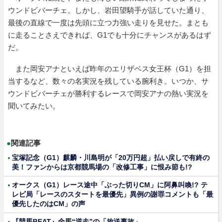
ウンドビバーチェ。しかし、岩田望騎手が話していた通り、
最後の直線で一度は先頭に立つ力強い走りを見せた。まとも
に走ることさえできれば、G1でも十分にチャンスがあるはず
だ。
また岡安アナといえば昨年のエリザベス女王杯（G1）を担
当するなど、数々の名実況を残している腕利き。いつか、サ
ウンドビバーチェが勝利するレースで岡安アナの熱い実況を
聞いてみたい。
●
関連記事
宝塚記念（G1）麒麟・川島明が「20万円超」払い戻しで有終の
美！ファンからは京都競馬場の「改修工事」に恨み節も!?
オークス（G1）レース途中「ぶった切りCM」に阿鼻叫喚!? テ
レビ局「レースのスタートを最優先」異例の謝罪コメントも「最
優先したのはCM」の声
『競馬BEAT』全馬“逆走”の「放送事故」