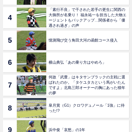
「素行不良」で干された若手の更生に関西の
大御所が名乗り！ 福永祐一を担当した大物エ
ージェントもバックアップ…関係者から「優
遇され過ぎ」の声
憶測飛び交う角田大河の函館コース侵入
横山典弘「あの乗り方はやめろ」
何故「武豊」はキタサンブラックの主戦に選
ばれたのか。「タケユタカという馬がいたん
ですよ」北島三郎オーナーの胸にあった積年
の夢
皐月賞（G1）クロワデュノール「1強」に待
った!?
浜中俊「哀愁」の1年