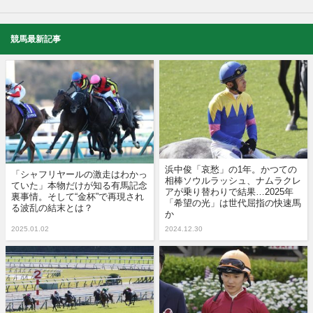
競馬最新記事
浜中俊「哀愁」の1年。かつての
「シャフリヤールの激走はわかっ
相棒ソウルラッシュ、ナムラクレ
ていた」本物だけが知る有馬記念
アが乗り替わりで結果…2025年
裏事情。そして“金杯”で再現され
「希望の光」は世代屈指の快速馬
る波乱の結末とは？
か
2025.01.02
2024.12.30