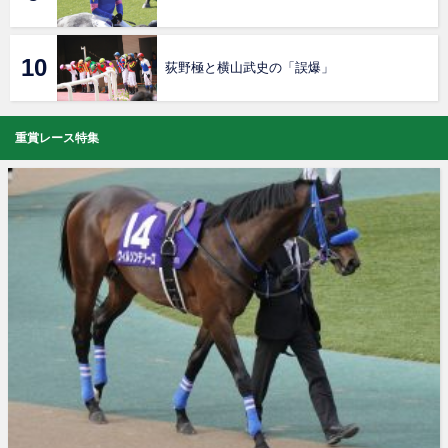
荻野極と横山武史の「誤爆」
重賞レース特集