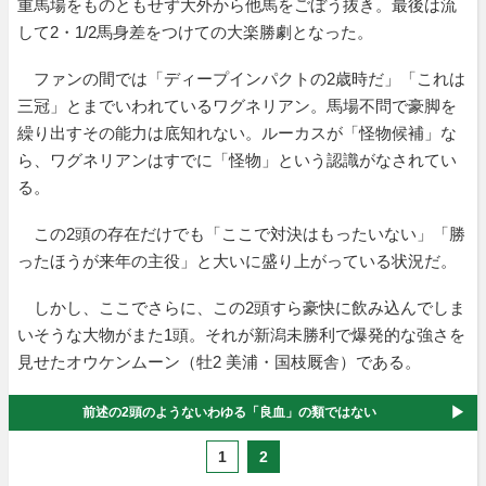
重馬場をものともせず大外から他馬をごぼう抜き。最後は流
して2・1/2馬身差をつけての大楽勝劇となった。
ファンの間では「ディープインパクトの2歳時だ」「これは
三冠」とまでいわれているワグネリアン。馬場不問で豪脚を
繰り出すその能力は底知れない。ルーカスが「怪物候補」な
ら、ワグネリアンはすでに「怪物」という認識がなされてい
る。
この2頭の存在だけでも「ここで対決はもったいない」「勝
ったほうが来年の主役」と大いに盛り上がっている状況だ。
しかし、ここでさらに、この2頭すら豪快に飲み込んでしま
いそうな大物がまた1頭。それが新潟未勝利で爆発的な強さを
見せたオウケンムーン（牡2 美浦・国枝厩舎）である。
前述の2頭のようないわゆる「良血」の類ではない
1
2