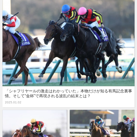
「シャフリヤールの激走はわかっていた」本物だけが知る有馬記念裏事
情。そして“金杯”で再現される波乱の結末とは？
2025.01.02