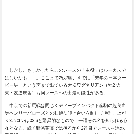
しかし、もしかしたらこのレースの「主役」はルーカスで
はないかも……。ここまで2戦2勝、すでに「来年の日本ダー
ビー馬」という声まで出ている大器
ワグネリアン
（牡2 栗
東・友道厩舎）も同レースへの出走可能性がある。
中京での新馬戦は同じくディープインパクト産駒の超良血
馬ヘンリーバローズとの壮絶な叩き合いを制して勝利。上が
り3ハロンは32.6と驚異的なもので、一躍その名を知られる存
在となる。続く野路菊賞では後ろから2番目でレースを進め、