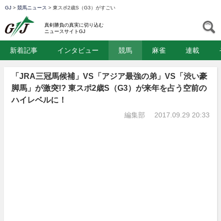
GJ
>
競馬ニュース
>
東スポ2歳S（G3）がすごい
GJ
S
真剣勝負の真実に切り込む
ニュースサイトGJ
新着記事
インタビュー
競馬
麻雀
連載
「JRA三冠馬候補」VS「アジア最強の弟」VS「渋い豪
脚馬」が激突!? 東スポ2歳S（G3）が来年を占う空前の
ハイレベルに！
編集部
2017.09.29 20:33