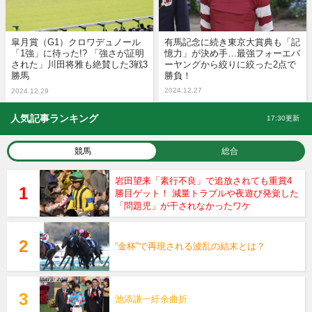
皐月賞（G1）クロワデュノール
有馬記念に続き東京大賞典も「記
「1強」に待った!? 「強さが証明
憶力」が決め手…最強フォーエバ
された」川田将雅も絶賛した3戦3
ーヤングから絞りに絞った2点で
勝馬
勝負！
2024.12.27
2024.12.29
人気記事ランキング
17:30更新
競馬
総合
岩田望来「素行不良」で追放されても重賞4
勝目ゲット！ 減量トラブルや夜遊び発覚した
「問題児」が干されなかったワケ
“金杯”で再現される波乱の結末とは？
池添謙一紆余曲折