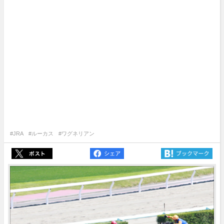
#JRA
#ルーカス
#ワグネリアン