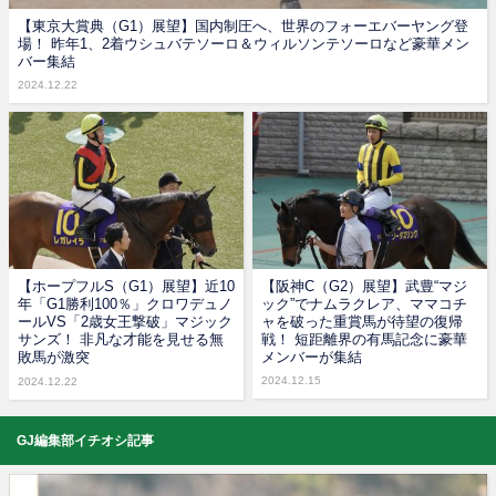
【東京大賞典（G1）展望】国内制圧へ、世界のフォーエバーヤング登
場！ 昨年1、2着ウシュバテソーロ＆ウィルソンテソーロなど豪華メン
バー集結
2024.12.22
【ホープフルS（G1）展望】近10
【阪神C（G2）展望】武豊“マジ
年「G1勝利100％」クロワデュノ
ック”でナムラクレア、ママコチ
ールVS「2歳女王撃破」マジック
ャを破った重賞馬が待望の復帰
サンズ！ 非凡な才能を見せる無
戦！ 短距離界の有馬記念に豪華
敗馬が激突
メンバーが集結
2024.12.15
2024.12.22
GJ編集部イチオシ記事