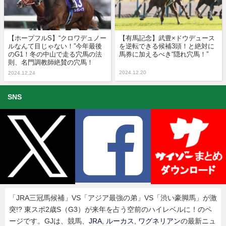
【ホープフルS】“クロワデュノー
【有馬記念】武豊×ドウデュース
ルなんて目じゃない！”今年最後
を逆転できる候補3頭！と絶対に
のG1！冬の中山で走る穴馬の法
馬券に加えるべき“隠れ穴馬！”
則、名門調教師絶賛の穴馬！
2024.12.20
2024.12.24
SNS
「JRA三冠馬候補」VS「アジア最強の弟」VS「渋い豪脚馬」が激
突!? 東スポ2歳S（G3）が来年を占う空前のハイレベルに！のペ
ージです。GJは、競馬、
JRA
,
ルーカス
,
ワグネリアン
の最新ニュ