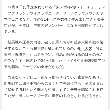
11月18日に予定されている「東スポ杯2歳S（G3）」。ディ
ープブリランテやイスラボニータ、サトノクラウンやナカヤ
マフェスタなど、後のG1ホースを数多く生み出してきた登竜
門だが、今年は「空前の好メンバー」になる可能性が浮上し
ている。
新馬戦を圧巻の内容、破った馬たちが軒並み未勝利戦を勝
利するなど早くも超大物と騒がれているのが
ルーカス
（牡2
美浦・堀厩舎）が出走を予定。同馬が騒がれるのはその強さ
のみならず、国内外でG1を6勝した「マイル中距離2階級アジ
ア制覇馬」モーリスの全弟だからだ。
当然ながらデビュー前から期待されていた素質馬であり、
新馬戦では四角手前からのまくりで先頭に立ち、そのままね
じ伏せて勝利という非凡な中身。すでに未来を嘱望される存
在だが、出世レースで一気に世代の中心となれるだろうか。