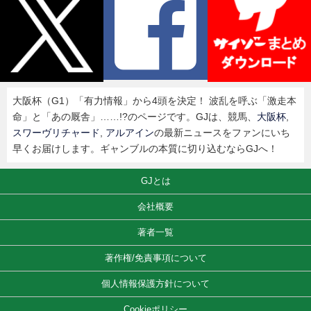
大阪杯（G1）「有力情報」から4頭を決定！ 波乱を呼ぶ「激走本
命」と「あの厩舎」……!?のページです。GJは、競馬、
大阪杯
,
スワーヴリチャード
,
アルアイン
の最新ニュースをファンにいち
早くお届けします。ギャンブルの本質に切り込むならGJへ！
GJとは
会社概要
著者一覧
著作権/免責事項について
個人情報保護方針について
Cookieポリシー