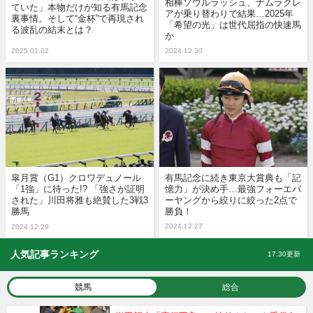
相棒ソウルラッシュ、ナムラクレ
ていた」本物だけが知る有馬記念
アが乗り替わりで結果…2025年
裏事情。そして“金杯”で再現され
「希望の光」は世代屈指の快速馬
る波乱の結末とは？
か
2025.01.02
2024.12.30
皐月賞（G1）クロワデュノール
有馬記念に続き東京大賞典も「記
「1強」に待った!? 「強さが証明
憶力」が決め手…最強フォーエバ
された」川田将雅も絶賛した3戦3
ーヤングから絞りに絞った2点で
勝馬
勝負！
2024.12.27
2024.12.29
人気記事ランキング
17:30更新
競馬
総合