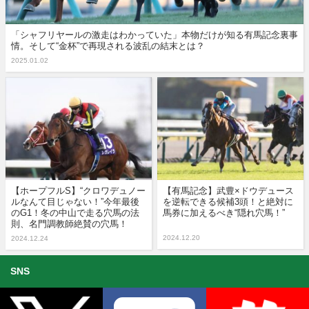
「シャフリヤールの激走はわかっていた」本物だけが知る有馬記念裏事
情。そして“金杯”で再現される波乱の結末とは？
2025.01.02
【ホープフルS】“クロワデュノー
【有馬記念】武豊×ドウデュース
ルなんて目じゃない！”今年最後
を逆転できる候補3頭！と絶対に
のG1！冬の中山で走る穴馬の法
馬券に加えるべき“隠れ穴馬！”
則、名門調教師絶賛の穴馬！
2024.12.20
2024.12.24
SNS