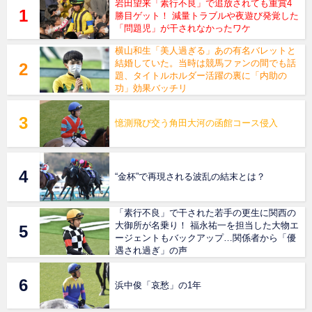
岩田望来「素行不良」で追放されても重賞4
勝目ゲット！ 減量トラブルや夜遊び発覚した
「問題児」が干されなかったワケ
横山和生「美人過ぎる」あの有名バレットと
結婚していた。当時は競馬ファンの間でも話
題、タイトルホルダー活躍の裏に「内助の
功」効果バッチリ
憶測飛び交う角田大河の函館コース侵入
“金杯”で再現される波乱の結末とは？
「素行不良」で干された若手の更生に関西の
大御所が名乗り！ 福永祐一を担当した大物エ
ージェントもバックアップ…関係者から「優
遇され過ぎ」の声
浜中俊「哀愁」の1年