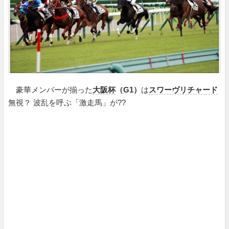
豪華メンバーが揃った
大阪杯
（G1）
は
スワーヴリチャード
無視？ 波乱を呼ぶ「激走馬」が??