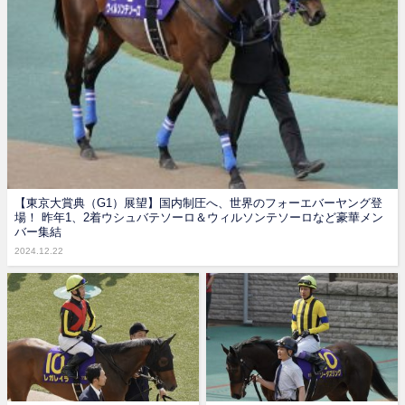
【東京大賞典（G1）展望】国内制圧へ、世界のフォーエバーヤング登
場！ 昨年1、2着ウシュバテソーロ＆ウィルソンテソーロなど豪華メン
バー集結
2024.12.22