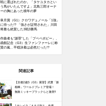
戦に選ばれたのか。「タケユタカとい
う馬がいたんですよ」北島三郎オーナ
ーの胸にあった積年の夢
皐月賞（G1）クロワデュノール「1強」
に待った!? 「強さが証明された」川田
将雅も絶賛した3戦3勝馬
作曲者も“謝罪”した「プペペポピー」、
函館記念（G3）生ファンファーレに称
賛の嵐…平穏決着は必然だった!?
関連記事
【京都2歳S（G3）展望】武豊「新
相棒」ワールドプレミア登場！
無敗ミッキーブラックらと激突!!
J.モレイラ「まるで別人」先週