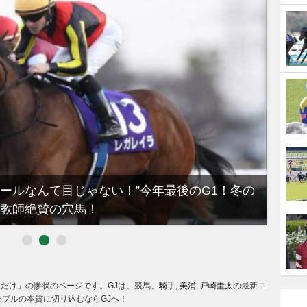
ノールなんて目じゃない！”今年最後のG1！冬の
【有
教師絶賛の穴馬！
るべき
1人だけ」の惨状のページです。GJは、競馬、
騎手
,
美浦
,
戸崎圭太
の最新ニ
ブルの本質に切り込むならGJへ！