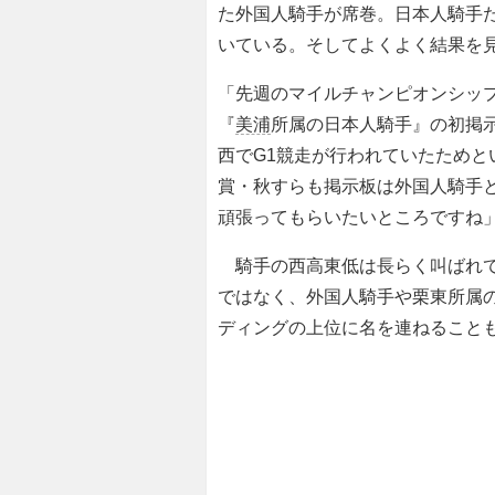
た外国人騎手が席巻。日本人騎手
いている。そしてよくよく結果を
「先週のマイルチャンピオンシップ
『
美浦
所属の日本人騎手』の初掲
西でG1競走が行われていたため
賞・秋すらも掲示板は外国人騎手
頑張ってもらいたいところですね
騎手の西高東低は長らく叫ばれて
ではなく、外国人騎手や栗東所属
ディングの上位に名を連ねること