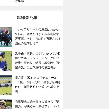
が集結
GJ最新記事
「シャフリヤールの激走はわかっ
ていた」本物だけが知る有馬記念
裏事情。そして“金杯”で再現される
波乱の結末とは？
浜中俊「哀愁」の1年。かつての相
棒ソウルラッシュ、ナムラクレア
が乗り替わりで結果…2025年「希
望の光」は世代屈指の快速馬か
皐月賞（G1）クロワデュノール
「1強」に待った!? 「強さが証明さ
れた」川田将雅も絶賛した3戦3勝
馬
有馬記念に続き東京大賞典も「記
憶力」が決め手…最強フォーエバ