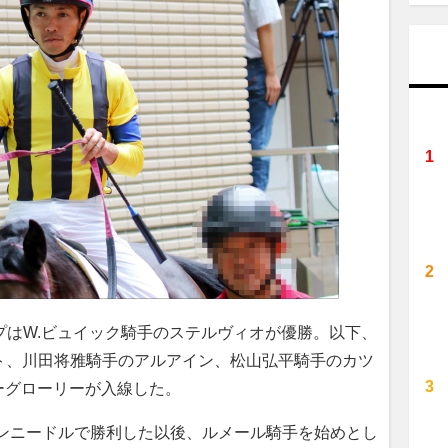
プはW.ビュイック騎手のステルヴィオが優勝。以下、
ト、川田将雅騎手のアルアイン、松山弘平騎手のカツ
ーグローリーが入線した。
ンニードルで勝利した以後、ルメール騎手を始めとし