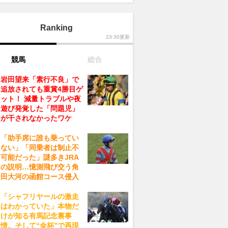
Ranking
23:30更新
競馬
総合
岩田望来「素行不良」で
追放されても重賞4勝目ゲ
ット！ 減量トラブルや夜
遊び発覚した「問題児」
が干されなかったワケ
「助手席に誰も乗ってい
ない」「同乗者は制止不
可能だった」謎多きJRA
の説明…憶測飛び交う角
田大河の函館コース侵入
「シャフリヤールの激走
はわかっていた」本物だ
けが知る有馬記念裏事
情。そして“金杯”で再現