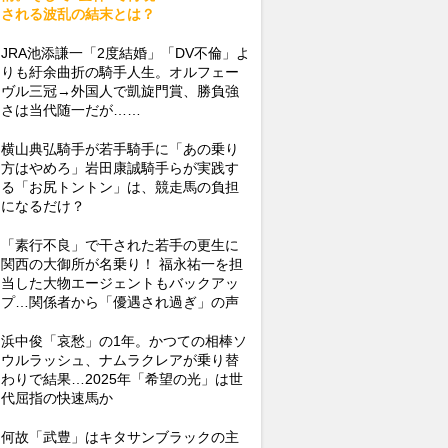
される波乱の結末とは？
JRA池添謙一「2度結婚」「DV不倫」よ
りも紆余曲折の騎手人生。オルフェー
ヴル三冠→外国人で凱旋門賞、勝負強
さは当代随一だが……
横山典弘騎手が若手騎手に「あの乗り
方はやめろ」岩田康誠騎手らが実践す
る「お尻トントン」は、競走馬の負担
になるだけ？
「素行不良」で干された若手の更生に
関西の大御所が名乗り！ 福永祐一を担
当した大物エージェントもバックアッ
プ…関係者から「優遇され過ぎ」の声
浜中俊「哀愁」の1年。かつての相棒ソ
ウルラッシュ、ナムラクレアが乗り替
わりで結果…2025年「希望の光」は世
代屈指の快速馬か
何故「武豊」はキタサンブラックの主