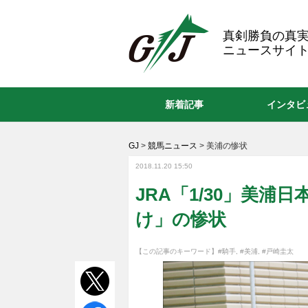
GJ
真剣勝負の真
ニュースサイト
新着記事
インタビ
GJ
>
競馬ニュース
>
美浦の惨状
2018.11.20 15:50
JRA「1/30」美浦
け」の惨状
【この記事のキーワード】
#騎手
,
#美浦
,
#戸崎圭太