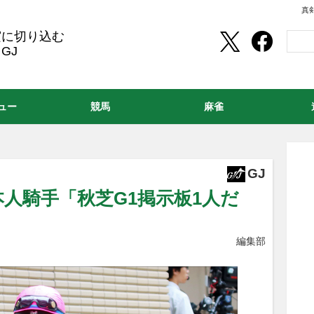
真
実に切り込む
GJ
ュー
競馬
麻雀
GJ
日本人騎手「秋芝G1掲示板1人だ
編集部