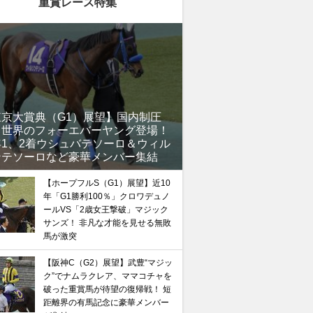
重賞レース特集
東京大賞典（G1）展望】国内制圧
、世界のフォーエバーヤング登場！
年1、2着ウシュバテソーロ＆ウィル
ンテソーロなど豪華メンバー集結
【ホープフルS（G1）展望】近10
年「G1勝利100％」クロワデュノ
ールVS「2歳女王撃破」マジック
サンズ！ 非凡な才能を見せる無敗
馬が激突
【阪神C（G2）展望】武豊“マジッ
ク”でナムラクレア、ママコチャを
破った重賞馬が待望の復帰戦！ 短
距離界の有馬記念に豪華メンバー