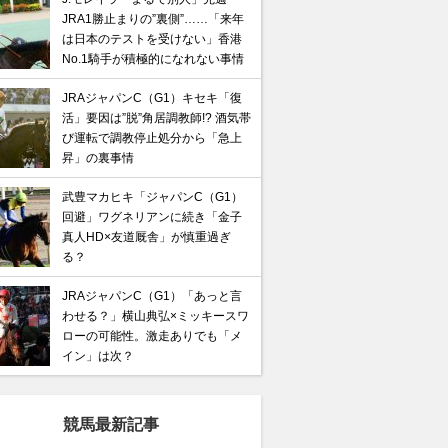
JRA1勝止まりの”裏側”……「来年
は日本のテストを受けない」香港
No.1騎手が積極的になれない事情
JRAジャパンC（G1）キセキ「復
活」要因は”脱”角居調教師!? 酒気帯
び運転で調教停止処分から「急上
昇」の裏事情
武豊マカヒキ「ジャパンC（G1）
回避」ワグネリアンに続き「金子
真人HD×友道厩舎」が慎重過ぎ
る？
JRAジャパンC（G1）「あっと言
わせる？」横山典弘×ミッキースワ
ローの可能性。激走ありでも「メ
イン」は次？
競馬最新記事