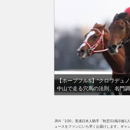
る有馬記念裏事情。そ
【ホープフルS】“クロワデュ
中山で走る穴馬の法則、名門調
JRA「1/30」美浦日本人騎手「秋芝G1掲示板
ュースをファンにいち早くお届けします。ギャン