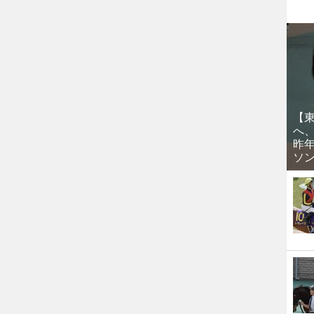
【
へ
昨
ソ