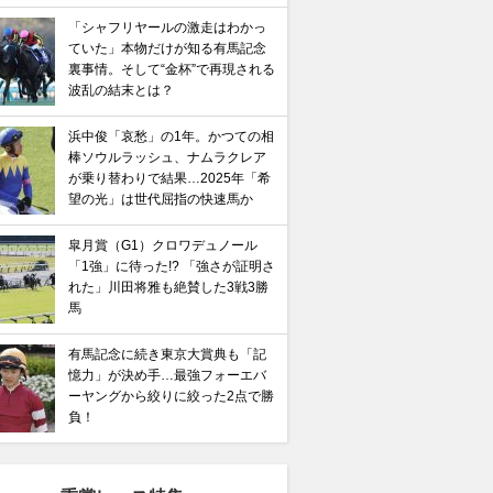
「シャフリヤールの激走はわかっ
ていた」本物だけが知る有馬記念
裏事情。そして“金杯”で再現される
波乱の結末とは？
浜中俊「哀愁」の1年。かつての相
棒ソウルラッシュ、ナムラクレア
が乗り替わりで結果…2025年「希
望の光」は世代屈指の快速馬か
皐月賞（G1）クロワデュノール
「1強」に待った!? 「強さが証明さ
れた」川田将雅も絶賛した3戦3勝
馬記念】武豊×ドウデュースを逆転できる候補3頭！と絶
馬
“隠れ穴馬！”
有馬記念に続き東京大賞典も「記
憶力」が決め手…最強フォーエバ
ーヤングから絞りに絞った2点で勝
負！