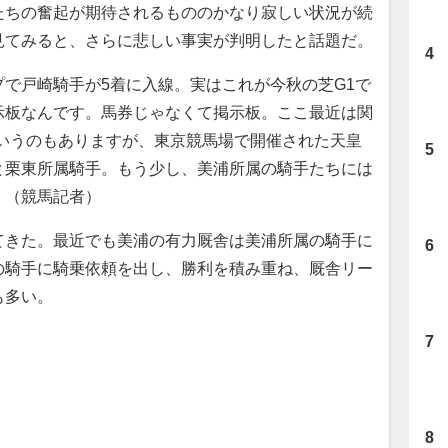
たちの奮起が期待されるもののかなり寂しい状況が続
見てみると、さらに悲しい事実が判明したと話題だ。
で戸崎騎手が5着に入線。実はこれが今秋の芝G1で
示板なんです。馬券じゃなくて掲示板。ここ最近は関
というのもありますが、東京競馬場で開催された天皇
と栗東所属騎手。もう少し、美浦所属の騎手たちには
」（競馬記者）
きた。最近でも美浦の有力厩舎は美浦所属の騎手に
の騎手に騎乗依頼を出し、勝利を積み重ね、厩舎リー
も多い。