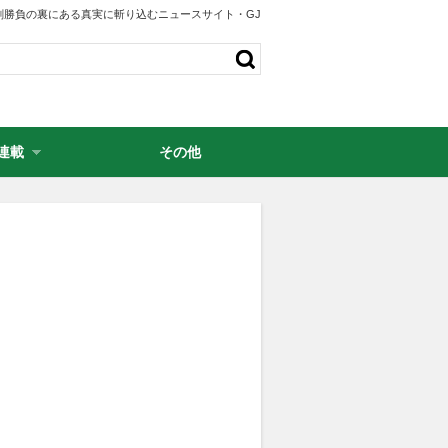
剣勝負の裏にある真実に斬り込むニュースサイト・GJ
連載
その他
・