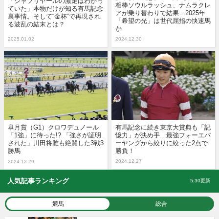
「シャフリヤールの激走はわかっ
相棒ソウルラッシュ、ナムラクレ
ていた」本物だけが知る有馬記念
アが乗り替わりで結果…2025年
裏事情。そして“金杯”で再現され
「希望の光」は世代屈指の快速馬
る波乱の結末とは？
か
2025.01.02
2024.12.30
皐月賞（G1）クロワデュノール
有馬記念に続き東京大賞典も「記
「1強」に待った!? 「強さが証明
憶力」が決め手…最強フォーエバ
された」川田将雅も絶賛した3戦3
ーヤングから絞りに絞った2点で
勝馬
勝負！
2024.12.27
2024.12.29
人気記事ランキング
5:30更新
競馬
総合