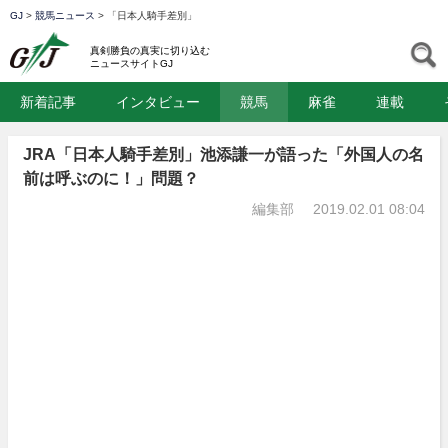
GJ
>
競馬ニュース
>
「日本人騎手差別」
GJ
S
真剣勝負の真実に切り込む
ニュースサイトGJ
新着記事
インタビュー
競馬
麻雀
連載
JRA「日本人騎手差別」池添謙一が語った「外国人の名
前は呼ぶのに！」問題？
編集部
2019.02.01 08:04