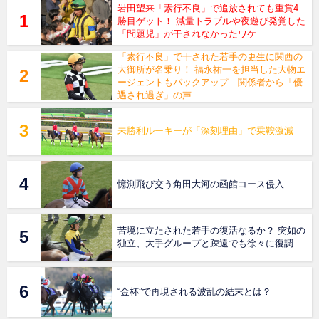
岩田望来「素行不良」で追放されても重賞4
勝目ゲット！ 減量トラブルや夜遊び発覚した
「問題児」が干されなかったワケ
「素行不良」で干された若手の更生に関西の
大御所が名乗り！ 福永祐一を担当した大物エ
ージェントもバックアップ…関係者から「優
遇され過ぎ」の声
未勝利ルーキーが「深刻理由」で乗鞍激減
憶測飛び交う角田大河の函館コース侵入
苦境に立たされた若手の復活なるか？ 突如の
独立、大手グループと疎遠でも徐々に復調
“金杯”で再現される波乱の結末とは？