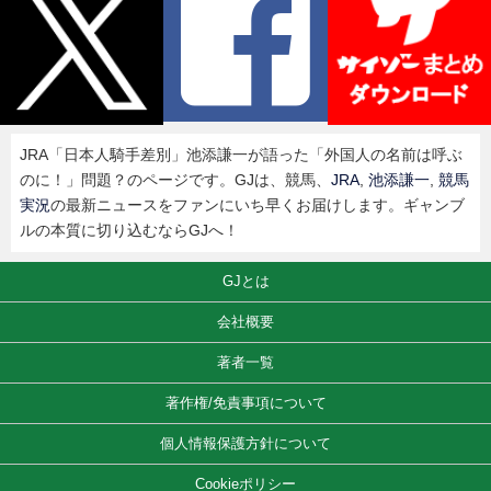
JRA「日本人騎手差別」池添謙一が語った「外国人の名前は呼ぶ
のに！」問題？のページです。GJは、競馬、
JRA
,
池添謙一
,
競馬
実況
の最新ニュースをファンにいち早くお届けします。ギャンブ
ルの本質に切り込むならGJへ！
GJとは
会社概要
著者一覧
著作権/免責事項について
個人情報保護方針について
Cookieポリシー