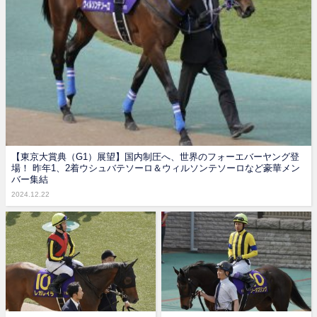
【東京大賞典（G1）展望】国内制圧へ、世界のフォーエバーヤング登
場！ 昨年1、2着ウシュバテソーロ＆ウィルソンテソーロなど豪華メン
バー集結
2024.12.22