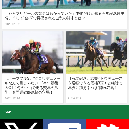
「シャフリヤールの激走はわかっていた」本物だけが知る有馬記念裏事
情。そして“金杯”で再現される波乱の結末とは？
2025.01.02
【ホープフルS】“クロワデュノー
【有馬記念】武豊×ドウデュース
ルなんて目じゃない！”今年最後
を逆転できる候補3頭！と絶対に
のG1！冬の中山で走る穴馬の法
馬券に加えるべき“隠れ穴馬！”
則、名門調教師絶賛の穴馬！
2024.12.20
2024.12.24
SNS