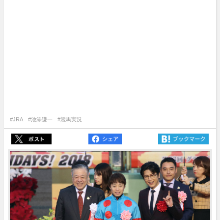
#JRA
#池添謙一
#競馬実況