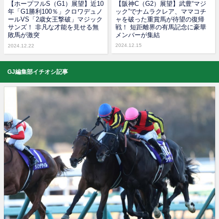
【ホープフルS（G1）展望】近10
【阪神C（G2）展望】武豊“マジ
年「G1勝利100％」クロワデュノ
ック”でナムラクレア、ママコチ
ールVS「2歳女王撃破」マジック
ャを破った重賞馬が待望の復帰
サンズ！ 非凡な才能を見せる無
戦！ 短距離界の有馬記念に豪華
敗馬が激突
メンバーが集結
2024.12.15
2024.12.22
GJ編集部イチオシ記事