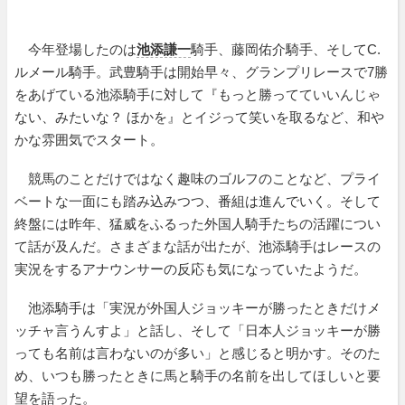
今年登場したのは
池添謙一
騎手、藤岡佑介騎手、そしてC.
ルメール騎手。武豊騎手は開始早々、グランプリレースで7勝
をあげている池添騎手に対して『もっと勝ってていいんじゃ
ない、みたいな？ ほかを』とイジって笑いを取るなど、和や
かな雰囲気でスタート。
競馬のことだけではなく趣味のゴルフのことなど、プライ
ベートな一面にも踏み込みつつ、番組は進んでいく。そして
終盤には昨年、猛威をふるった外国人騎手たちの活躍につい
て話が及んだ。さまざまな話が出たが、池添騎手はレースの
実況をするアナウンサーの反応も気になっていたようだ。
池添騎手は「実況が外国人ジョッキーが勝ったときだけメ
ッチャ言うんすよ」と話し、そして「日本人ジョッキーが勝
っても名前は言わないのが多い」と感じると明かす。そのた
め、いつも勝ったときに馬と騎手の名前を出してほしいと要
望を語った。