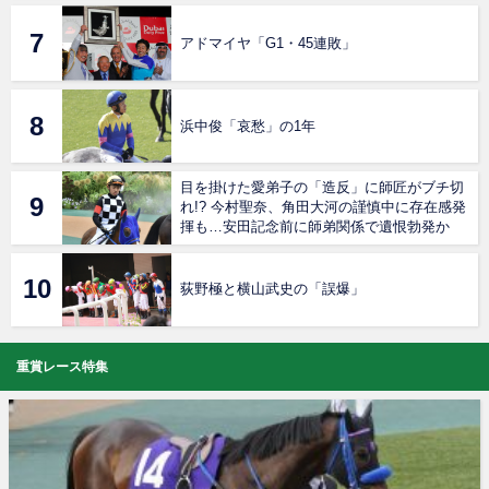
アドマイヤ「G1・45連敗」
浜中俊「哀愁」の1年
目を掛けた愛弟子の「造反」に師匠がブチ切
れ!? 今村聖奈、角田大河の謹慎中に存在感発
揮も…安田記念前に師弟関係で遺恨勃発か
荻野極と横山武史の「誤爆」
重賞レース特集