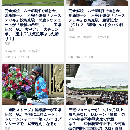
完全燃焼「ムチ6連打で過怠金」
完全燃焼「ムチ6連打で過怠金」
池添謙一と、不完全燃焼「ノース
池添謙一と、不完全燃焼「ノース
テッキ」鮫島克駿 武豊ドウデュ
テッキ」鮫島克駿…宝塚記念
ースが「最後の希望」に… 宝塚
（G1）2、3着争いのドタバタ劇
記念（G1）実況アナ「大チョン
競馬
ボ」【週末GJ人気記事ぶった斬
宝塚記念
池添謙一
鮫島克駿
り！】
競馬
宝塚記念
武豊
池添謙一
2023.06.30 19:00
2023.06.26 19:00
「連敗ストップ」池添謙一が宝塚
三冠ジョッキーが「丸1ヶ月以上
記念（G1）を前に上昇ムード！
勝ち星なし」D.レーン「痛恨」の
ドリームジャーニー娘スルーセブ
2024年春不参戦決定で代役
ンシーズで「武豊超え」なるか
は？ 「30日騎乗停止中」今村聖
奈の同期が宝塚記念（G1）参戦
競馬