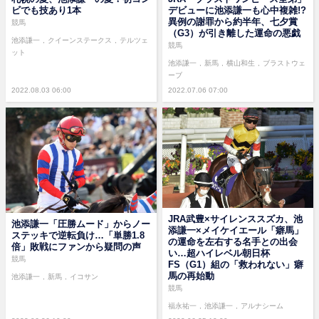
ビでも技あり1本
デビューに池添謙一も心中複雑!?
異例の謝罪から約半年、七夕賞
競馬
（G3）が引き離した運命の悪戯
池添謙一
クイーンステークス
テルツェ
競馬
ット
池添謙一
新馬
横山和生
ブラストウェ
ーブ
2022.08.03 06:00
2022.07.06 07:00
JRA武豊×サイレンススズカ、池
池添謙一「圧勝ムード」からノー
添謙一×メイケイエール「癖馬」
ステッキで逆転負け…「単勝1.8
の運命を左右する名手との出会
倍」敗戦にファンから疑問の声
い…超ハイレベル朝日杯
競馬
FS（G1）組の「救われない」癖
馬の再始動
池添謙一
新馬
イコサン
競馬
福永祐一
池添謙一
アルナシーム