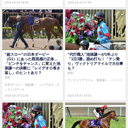
2024.06.28 18:00
2024.06.10 07:00
“超スロー”の日本ダービー
“代打職人”池添謙一が1年ぶり
（G1）にあった既視感の正体…
「1日3勝」固め打ち！「テン乗
「ピンチをチャンス」に変えた池
り」ヴィクトリアマイルで大仕事
添謙一の決断に「レイデオロ巻き
も？
返し」のヒントあり？
競馬
競馬
ヴィクトリアマイル
池添謙一
ハーパー
日本ダービー
池添謙一
レイデオロ
サ
ンライズアース
2024.05.29 11:00
2024.05.07 18:00