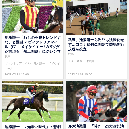
池添謙一「わしのを腕トレンドす
武豊、池添謙一ら謝罪も沈静化せ
な」と困惑!? ヴィクトリアマイ
ず…コロナ給付金問題で競馬施行
ル（G1）メイケイエールVSソダ
規程を改定
シ実現も「鞍上問題」にジレンマ
競馬
競馬
JRA
武豊
池添謙一
ヴィクトリアマイル
池添謙一
メイケイ
エール
2023.03.31 12:00
2023.01.08 10:00
JRA池添謙一「嘆き」の大波乱演
池添謙一「世知辛い時代」の悲劇