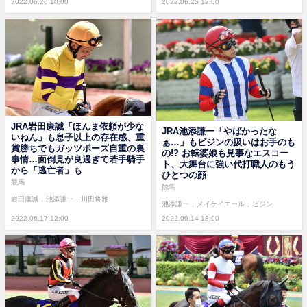
2022.06.26 10:00
2022.06.25 12:00
JRA岩田康誠「ほんま依頼が少な
JRA池添謙一「やばかったな
いねん」も息子以上の存在感、重
ぁ…」もビジンの扱いはお手のも
賞勝ちでもガッツポーズ自重の裏
の!? お転婆娘も見事なエスコー
事情…面倒見が良過ぎて若手騎手
ト、大舞台に強い代打職人のもう
から「逃亡者」も
ひとつの顔
競馬
競馬
岩田康誠
池添謙一
川田将雅
池添謙一
メイケイエール
ビジン
2022.06.17 12:00
2022.06.14 18:00