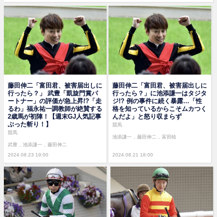
藤田伸二「富田君、被害届出しに
藤田伸二「富田君、被害届出しに
行ったら？」 武豊「凱旋門賞パ
行ったら？」に池添謙一はタジタ
ートナー」の評価が急上昇!?「走
ジ!? 例の事件に続く暴露…「性
るわ」福永祐一調教師が絶賛する
格を知っているからこそムカつく
2歳馬が初陣！【週末GJ人気記事
んだよ」と怒り収まらず
ぶった斬り！】
競馬
競馬
池添謙一
藤田伸二
富田暁
武豊
池添謙一
藤田伸二
2024.08.23 19:00
2024.08.21 18:00