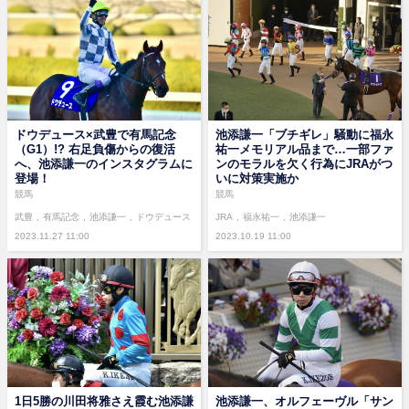
ドウデュース×武豊で有馬記念
池添謙一「ブチギレ」騒動に福永
（G1）!? 右足負傷からの復活
祐一メモリアル品まで…一部ファ
へ、池添謙一のインスタグラムに
ンのモラルを欠く行為にJRAがつ
登場！
いに対策実施か
競馬
競馬
武豊
有馬記念
池添謙一
ドウデュース
JRA
福永祐一
池添謙一
2023.11.27 11:00
2023.10.19 11:00
1日5勝の川田将雅さえ霞む池添謙
池添謙一、オルフェーヴル「サン