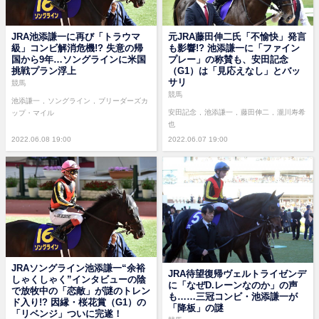
JRA池添謙一に再び「トラウマ
元JRA藤田伸二氏「不愉快」発言
級」コンビ解消危機!? 失意の帰
も影響!? 池添謙一に「ファイン
国から9年…ソングラインに米国
プレー」の称賛も、安田記念
挑戦プラン浮上
（G1）は「見応えなし」とバッ
サリ
競馬
競馬
池添謙一
ソングライン
ブリーダーズカ
安田記念
池添謙一
藤田伸二
瀧川寿希
ップ・マイル
也
2022.06.08 19:00
2022.06.07 19:00
JRAソングライン池添謙一“余裕
JRA待望復帰ヴェルトライゼンデ
しゃくしゃく”インタビューの陰
に「なぜD.レーンなのか」の声
で放牧中の「恋敵」が謎のトレン
も……三冠コンビ・池添謙一が
ド入り!? 因縁・桜花賞（G1）の
「降板」の謎
「リベンジ」ついに完遂！