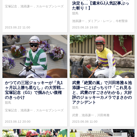
決定も…【週末GJ人気記事ぶっ
宝塚記念
池添謙一
スルーセブンシーズ
た斬り！】
競馬
池添謙一
ダミアン・レーン
今村聖奈
2023.06.22 11:00
2023.06.16 19:00
かつての三冠ジョッキーが「丸1
武豊「絶賛の嵐」で川田将雅＆池
ヶ月以上勝ち星なし」の大苦戦…
添謙一にとばっちり!?「これ見る
宝塚記念（G1）で掴みたい復権
と、武豊のすごさがわかる」大好
のきっかけ
評のジョッキーカメラでまさかの
アクシデント
競馬
競馬
宝塚記念
池添謙一
スルーセブンシーズ
武豊
池添謙一
川田将雅
2023.06.12 20:00
2023.06.06 11:00