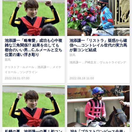
池添謙一「略奪愛」成功も心中複
池添謙一「リストラ」疑惑から確
雑な三角関係!? 結果を出しても
信へ…コントレイル世代の実力馬
都合のいい男…C.ルメールと立ち
が新コンビ結成
位置の違い浮き彫り
競馬
競馬
池添謙一
戸崎圭太
ヴェルトライゼンデ
クリストフ・ルメール
池添謙一
メイケ
イエール
ソングライン
2022.09.01 07:00
2022.08.18 11:00
札幌の夏、池添謙一の夏！初コン
JRA「ブラストワンピース全弟」