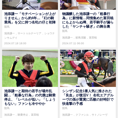
池添謙一「モチベーションが上が
物議醸した池添謙一の「粗暴行
りません」から約4年…「幻の騎
為」に新情報…同情集めた富田暁
乗馬」を父に持つ名牝の仔と初陣
にもよからぬ噂、若手騎手が漏ら
した「ヤンチャ騒ぎ」の舞台裏
競馬
競馬
池添謙一
サートゥルナーリア
ショウナ
池添謙一
鮫島克駿
富田暁
ンサムデイ
2024.07.18 18:00
2024.07.11 06:00
池添謙一と期待の若手が場外乱
シンザン記念1番人気に推された
闘…「粗暴な行為」の代償は騎乗
「良血」が復活V！ 名牝エアグル
停止、「レベルが低い」「しょう
ーヴの孫が重賞に匹敵の好時計で
もない」ファンも冷ややか
快進撃の予感
競馬
競馬
池添謙一
騎乗停止
富田暁
池添謙一
クファシル
サトノレーヴ