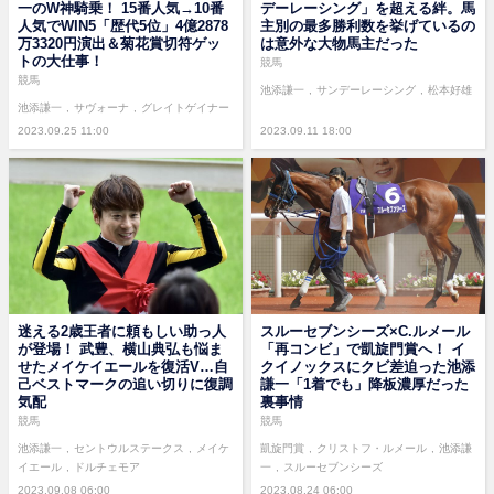
一のW神騎乗！ 15番人気→10番
デーレーシング」を超える絆。馬
人気でWIN5「歴代5位」4億2878
主別の最多勝利数を挙げているの
万3320円演出＆菊花賞切符ゲッ
は意外な大物馬主だった
トの大仕事！
競馬
競馬
池添謙一
サンデーレーシング
松本好雄
池添謙一
サヴォーナ
グレイトゲイナー
2023.09.25 11:00
2023.09.11 18:00
迷える2歳王者に頼もしい助っ人
スルーセブンシーズ×C.ルメール
が登場！ 武豊、横山典弘も悩ま
「再コンビ」で凱旋門賞へ！ イ
せたメイケイエールを復活V…自
クイノックスにクビ差迫った池添
己ベストマークの追い切りに復調
謙一「1着でも」降板濃厚だった
気配
裏事情
競馬
競馬
池添謙一
セントウルステークス
メイケ
凱旋門賞
クリストフ・ルメール
池添謙
イエール
ドルチェモア
一
スルーセブンシーズ
2023.09.08 06:00
2023.08.24 06:00