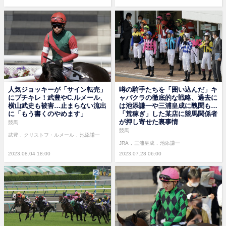
人気ジョッキーが「サイン転売」
噂の騎手たちを「囲い込んだ」キ
にブチキレ！武豊やC.ルメール、
ャバクラの徹底的な戦略、過去に
横山武史も被害…止まらない流出
は池添謙一や三浦皇成に醜聞も…
に「もう書くのやめます」
「荒稼ぎ」した某店に競馬関係者
が押し寄せた裏事情
競馬
競馬
武豊
クリストフ・ルメール
池添謙一
JRA
三浦皇成
池添謙一
2023.08.04 18:00
2023.07.28 06:00