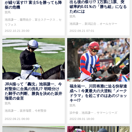
出も後の祭り!? 1万票に1票、突
が繰り返す!? 富士Sを勝っても降
破率約0.01％の「勝ち組」になる
板の危機
ためには
競馬
競馬
池添謙一
藤岡佑介
富士ステークス
セ
池添謙一
新潟記念
オールカマー
リフォス
2022.10.21 20:00
2022.09.21 07:01
JRA揃って「轟沈」池添謙一、今
福永祐一、川田将雅に迫る快挙達
村聖奈に台風の洗礼!? 明暗分け
成へ！今夏最大の大逆転「メーク
た騎手の判断、勝負を決めた坂井
ドラマ」を起こすのはあのジョッ
瑠星の金言
キー!?
競馬
競馬
池添謙一
坂井瑠星
今村聖奈
浜中俊
池添謙一
サマーシリーズ
2022.09.21 06:00
2022.09.01 18:00