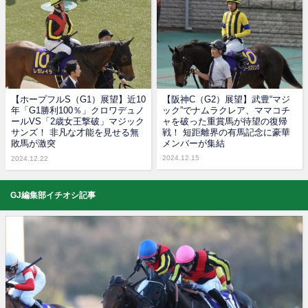
【ホープフルS（G1）展望】近10
【阪神C（G2）展望】武豊“マジ
年「G1勝利100％」クロワデュノ
ック”でナムラクレア、ママコチ
ールVS「2歳女王撃破」マジック
ャを破った重賞馬が待望の復帰
サンズ！ 非凡な才能を見せる無
戦！ 短距離界の有馬記念に豪華
敗馬が激突
メンバーが集結
2024.12.15
2024.12.22
GJ編集部イチオシ記事