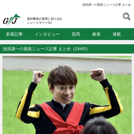
池添謙一の最新ニュース記事 まとめ
S
GJ
真剣勝負の真実に切り込む
ニュースサイトGJ
新着記事
インタビュー
競馬
麻雀
連載
池添謙一の最新ニュース記事 まとめ
(194件)