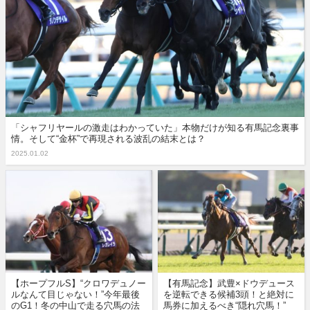
「シャフリヤールの激走はわかっていた」本物だけが知る有馬記念裏事
情。そして“金杯”で再現される波乱の結末とは？
2025.01.02
【ホープフルS】“クロワデュノー
【有馬記念】武豊×ドウデュース
ルなんて目じゃない！”今年最後
を逆転できる候補3頭！と絶対に
のG1！冬の中山で走る穴馬の法
馬券に加えるべき“隠れ穴馬！”