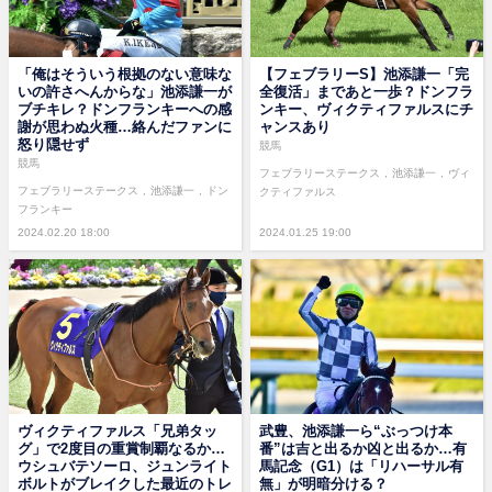
「俺はそういう根拠のない意味な
【フェブラリーS】池添謙一「完
いの許さへんからな」池添謙一が
全復活」まであと一歩？ドンフラ
ブチキレ？ドンフランキーへの感
ンキー、ヴィクティファルスにチ
謝が思わぬ火種…絡んだファンに
ャンスあり
怒り隠せず
競馬
競馬
フェブラリーステークス
池添謙一
ヴィ
フェブラリーステークス
池添謙一
ドン
クティファルス
フランキー
2024.02.20 18:00
2024.01.25 19:00
武豊、池添謙一ら“ぶっつけ本
ヴィクティファルス「兄弟タッ
番”は吉と出るか凶と出るか…有
グ」で2度目の重賞制覇なるか…
馬記念（G1）は「リハーサル有
ウシュバテソーロ、ジュンライト
無」が明暗分ける？
ボルトがブレイクした最近のトレ