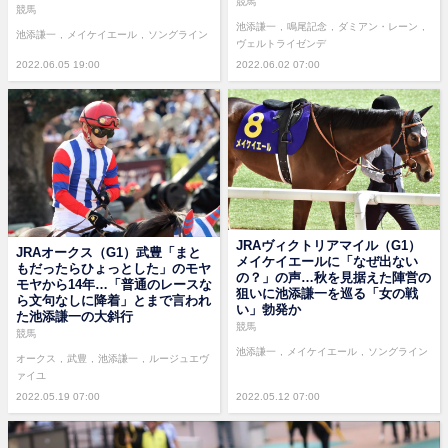
競馬
競馬
池添謙一
鳴尾記念
ダミアン・レーン
池添謙一
メイケイエール
ソングライン
ヴェルトライゼンデ
2022.06.05 19:00
2022.06.02 07:00
JRAヴィクトリアマイル（G1）
JRAオークス（G1）武豊「まと
メイケイエールに「なぜ出ない
もだったらひょっとした」のモヤ
の？」の声…秋を見据えた陣営の
モヤから14年…「普通のレースな
狙いに池添謙一を巡る「女の戦
ら文句なしに降着」とまで言われ
い」勃発か
た池添謙一の大斜行
競馬
競馬
池添謙一
メイケイエール
ソングライン
オークス
武豊
池添謙一
ルージュエヴ
ァイユ
2022.05.19 07:00
2022.05.12 07:00