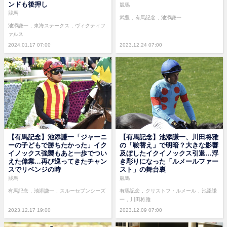
ンドも後押し
競馬
競馬
武豊
有馬記念
池添謙一
池添謙一
東海ステークス
ヴィクティフ
ァルス
2024.01.17 07:00
2023.12.24 07:00
【有馬記念】池添謙一「ジャーニ
【有馬記念】池添謙一、川田将雅
ーの子どもで勝ちたかった」イク
の「鞍替え」で明暗？大きな影響
イノックス強襲もあと一歩でつい
及ぼしたイクイノックス引退…浮
えた偉業…再び巡ってきたチャン
き彫りになった「ルメールファー
スでリベンジの時
スト」の舞台裏
競馬
競馬
有馬記念
池添謙一
スルーセブンシーズ
有馬記念
クリストフ・ルメール
池添謙
一
川田将雅
2023.12.17 19:00
2023.12.09 07:00