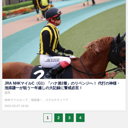
JRA NHKマイルC（G1）「ハナ差2着」のリベンジへ！ 代打の神様・
池添謙一が狙う一年越しの大記録に警戒必至！
競馬
NHKマイルカップ
池添謙一
ステルナティーア
2022.05.07 19:00
1
2
3
4