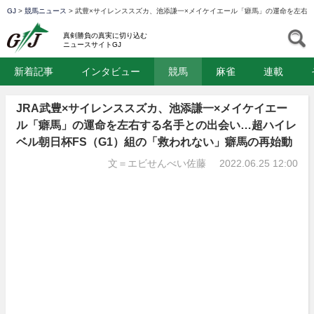
GJ
>
競馬ニュース
>
武豊×サイレンススズカ、池添謙一×メイケイエール「癖馬」の運命を左右す
GJ
S
真剣勝負の真実に切り込む
ニュースサイトGJ
新着記事
インタビュー
競馬
麻雀
連載
JRA武豊×サイレンススズカ、池添謙一×メイケイエー
ル「癖馬」の運命を左右する名手との出会い…超ハイレ
ベル朝日杯FS（G1）組の「救われない」癖馬の再始動
文＝エビせんべい佐藤
2022.06.25 12:00