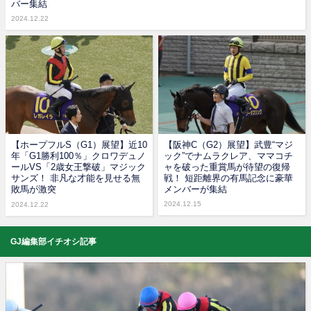
バー集結
2024.12.22
【ホープフルS（G1）展望】近10
【阪神C（G2）展望】武豊“マジ
年「G1勝利100％」クロワデュノ
ック”でナムラクレア、ママコチ
ールVS「2歳女王撃破」マジック
ャを破った重賞馬が待望の復帰
サンズ！ 非凡な才能を見せる無
戦！ 短距離界の有馬記念に豪華
敗馬が激突
メンバーが集結
2024.12.15
2024.12.22
GJ編集部イチオシ記事