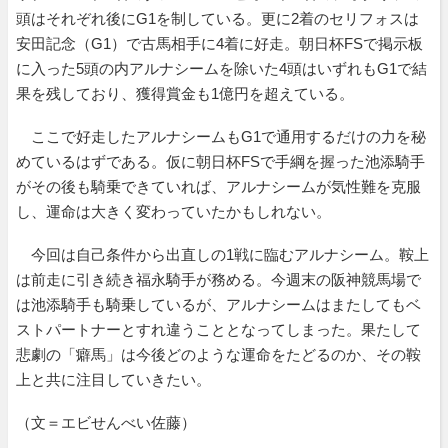
頭はそれぞれ後にG1を制している。更に2着のセリフォスは
安田記念（G1）で古馬相手に4着に好走。朝日杯FSで掲示板
に入った5頭の内アルナシームを除いた4頭はいずれもG1で結
果を残しており、獲得賞金も1億円を超えている。
ここで好走したアルナシームもG1で通用するだけの力を秘
めているはずである。仮に朝日杯FSで手綱を握った池添騎手
がその後も騎乗できていれば、アルナシームが気性難を克服
し、運命は大きく変わっていたかもしれない。
今回は自己条件から出直しの1戦に臨むアルナシーム。鞍上
は前走に引き続き福永騎手が務める。今週末の阪神競馬場で
は池添騎手も騎乗しているが、アルナシームはまたしてもベ
ストパートナーとすれ違うこととなってしまった。果たして
悲劇の「癖馬」は今後どのような運命をたどるのか、その鞍
上と共に注目していきたい。
（文＝エビせんべい佐藤）