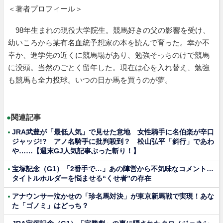
＜著者プロフィール＞
98年生まれの現役大学院生。競馬好きの父の影響を受け、
幼いころから某有名血統予想家の本を読んで育った。幸か不
幸か、進学先の近くに競馬場があり、勉強そっちのけで競馬
に没頭。当然のごとく留年した。現在は心を入れ替え、勉強
も競馬も全力投球。いつの日か馬を買うのが夢。
●
関連記事
JRA武豊が「最低人気」で見せた意地 女性騎手に名伯楽が辛口
ジャッジ!? アノ名騎手に批判殺到？ 松山弘平「斜行」であわ
や……【週末GJ人気記事ぶった斬り！】
宝塚記念（G1）「2番手で…」あの陣営から不気味なコメント…
タイトルホルダーを悩ませる“くせ者”の存在
アナウンサー泣かせの「珍名馬対決」が東京新馬戦で実現！あな
た「ゴノミ」はどっち？