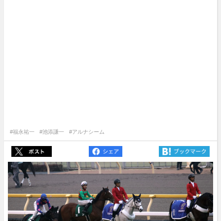
#福永祐一
#池添謙一
#アルナシーム