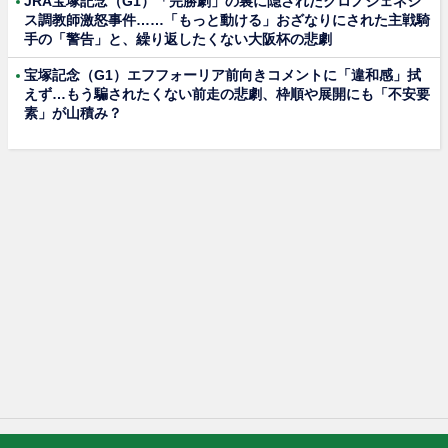
JRA宝塚記念（G1）「完勝劇」の裏に隠されたクロノジェネシ
ス調教師激怒事件……「もっと動ける」おざなりにされた主戦騎
手の「警告」と、繰り返したくない大阪杯の悲劇
宝塚記念（G1）エフフォーリア前向きコメントに「違和感」拭
えず…もう騙されたくない前走の悲劇、枠順や展開にも「不安要
素」が山積み？