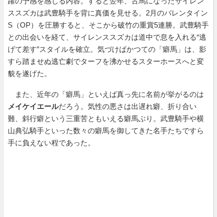
躍の予感を感じる内容。すると翌年、古馬になったサイレン
ススズカは武豊騎手を背に真価を見せる。2月のバレンタイン
S（OP）を圧勝すると、そこから破竹の重賞5連勝。武豊騎手
との出会いを経て、サイレンススズカは道中で息を入れる“逃
げて差す”スタイルを確立。気づけばかつての「癖馬」は、影
すら踏ませぬ逃亡劇でターフを沸かせるスターホースへと変
貌を遂げた。
また、近年の「癖馬」といえば真っ先に名前が挙がるのは
メイケイエール
だろう。気性の悪さは出遅れ癖、折り合い
難、斜行癖という三重苦ともいえる癖馬ぶり。武豊騎手や横
山典弘騎手といった数々の癖馬を御してきた名手たちですら
手に負えない程であった。