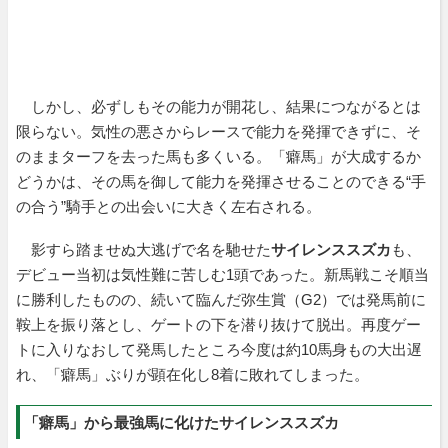
しかし、必ずしもその能力が開花し、結果につながるとは
限らない。気性の悪さからレースで能力を発揮できずに、そ
のままターフを去った馬も多くいる。「癖馬」が大成するか
どうかは、その馬を御して能力を発揮させることのできる“手
の合う”騎手との出会いに大きく左右される。
影すら踏ませぬ大逃げで名を馳せた
サイレンススズカ
も、
デビュー当初は気性難に苦しむ1頭であった。新馬戦こそ順当
に勝利したものの、続いて臨んだ弥生賞（G2）では発馬前に
鞍上を振り落とし、ゲートの下を潜り抜けて脱出。再度ゲー
トに入りなおして発馬したところ今度は約10馬身もの大出遅
れ、「癖馬」ぶりが顕在化し8着に敗れてしまった。
「癖馬」から最強馬に化けたサイレンススズカ