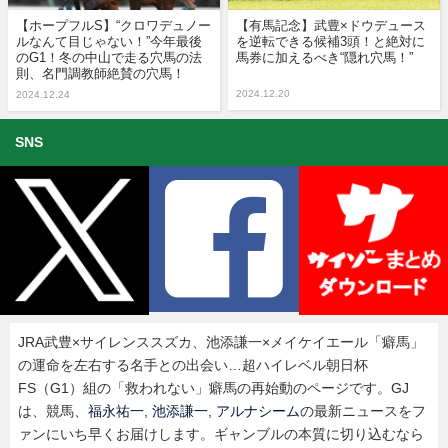
【ホープフルS】“クロワデュノー
【有馬記念】武豊×ドウデュース
ルなんて目じゃない！”今年最後
を逆転できる候補3頭！と絶対に
のG1！冬の中山で走る穴馬の法
馬券に加えるべき“隠れ穴馬！”
則、名門調教師絶賛の穴馬！
2024.12.20
2024.12.24
SNS
JRA武豊×サイレンススズカ、池添謙一×メイケイエール「癖馬」
の運命を左右する名手との出会い…超ハイレベル朝日杯
FS（G1）組の「救われない」癖馬の再始動のページです。GJ
は、競馬、
福永祐一
,
池添謙一
,
アルナシーム
の最新ニュースをフ
ァンにいち早くお届けします。ギャンブルの本質に切り込むなら