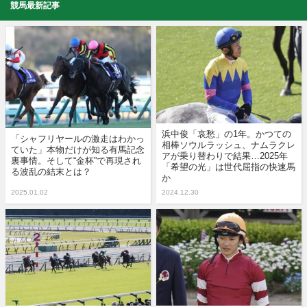
競馬最新記事
浜中俊「哀愁」の1年。かつての
「シャフリヤールの激走はわかっ
相棒ソウルラッシュ、ナムラクレ
ていた」本物だけが知る有馬記念
アが乗り替わりで結果…2025年
裏事情。そして“金杯”で再現され
「希望の光」は世代屈指の快速馬
る波乱の結末とは？
か
2025.01.02
2024.12.30