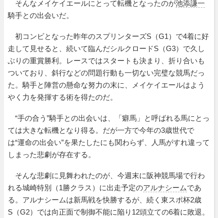
そんなメイケイエールにとって転機となったのが
池添謙一
騎手との出会いだ。
初コンビとなった昨年のスプリンターズS（G1）で4着に好
走して見せると、続いて臨んだシルクロードS（G3）で久し
ぶりの重賞勝利。レースではスタートも決まり、折り合いも
ついており、斜行などの問題行動も一切ない完璧な競馬だっ
た。騎手と陣営の懸命な努力の末に、メイケイエールはよう
やく力を発揮する術を得たのだ。
“手の合う”騎手との出会いは、「癖馬」と呼ばれる馬にとっ
ては大きな転機となり得る。だが一方で今年の3歳世代で
は“運命の出会い”を果たしたにも関わらず、人馬がすれ違って
しまった悲劇が存在する。
そんな悲劇に見舞われたのが、今週末に阪神競馬場で行わ
れる城崎特別（1勝クラス）に出走予定の
アルナシーム
であ
る。アルナシームは新馬戦を快勝するが、続く東スポ杯2歳
S（G2）では向正面で制御不能に陥り12頭立ての6着に敗退。