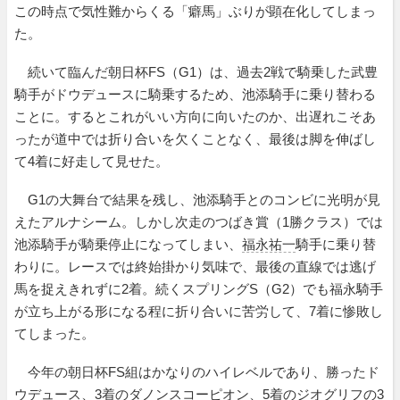
この時点で気性難からくる「癖馬」ぶりが顕在化してしまっ
た。
続いて臨んだ朝日杯FS（G1）は、過去2戦で騎乗した武豊
騎手がドウデュースに騎乗するため、池添騎手に乗り替わる
ことに。するとこれがいい方向に向いたのか、出遅れこそあ
ったが道中では折り合いを欠くことなく、最後は脚を伸ばし
て4着に好走して見せた。
G1の大舞台で結果を残し、池添騎手とのコンビに光明が見
えたアルナシーム。しかし次走のつばき賞（1勝クラス）では
池添騎手が騎乗停止になってしまい、
福永祐一
騎手に乗り替
わりに。レースでは終始掛かり気味で、最後の直線では逃げ
馬を捉えきれずに2着。続くスプリングS（G2）でも福永騎手
が立ち上がる形になる程に折り合いに苦労して、7着に惨敗し
てしまった。
今年の朝日杯FS組はかなりのハイレベルであり、勝ったド
ウデュース、3着のダノンスコーピオン、5着のジオグリフの3