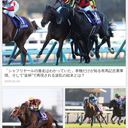
「シャフリヤールの激走はわかっていた」本物だけが知る有馬記念裏事
情。そして“金杯”で再現される波乱の結末とは？
2025.01.02