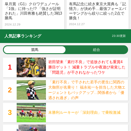
皐月賞（G1）クロワデュノール
有馬記念に続き東京大賞典も「記
「1強」に待った!? 「強さが証明
憶力」が決め手…最強フォーエバ
された」川田将雅も絶賛した3戦3
ーヤングから絞りに絞った2点で
勝馬
勝負！
2024.12.27
2024.12.29
人気記事ランキング
23:30更新
競馬
総合
岩田望来「素行不良」で追放されても重賞4
勝目ゲット！ 減量トラブルや夜遊び発覚した
「問題児」が干されなかったワケ
「素行不良」で干された若手の更生に関西の
大御所が名乗り！ 福永祐一を担当した大物エ
ージェントもバックアップ…関係者から「優
遇され過ぎ」の声
未勝利ルーキーが「深刻理由」で乗鞍激減