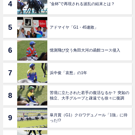
“金杯”で再現される波乱の結末とは？
アドマイヤ「G1・45連敗」
憶測飛び交う角田大河の函館コース侵入
浜中俊「哀愁」の1年
苦境に立たされた若手の復活なるか？ 突如の
独立、大手グループと疎遠でも徐々に復調
皐月賞（G1）クロワデュノール「1強」に待
った!?