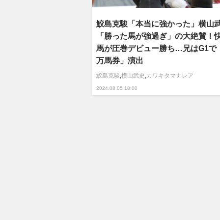
鮫島克駿「本当に強かった」横山
「勝った馬が強過ぎ」の大絶賛！
馬が圧巻デビュー勝ち…兄はG1で「
万馬券」演出
鮫島克駿
,
横山武史
,
カワキタマナレア
2024.08.05 18:00