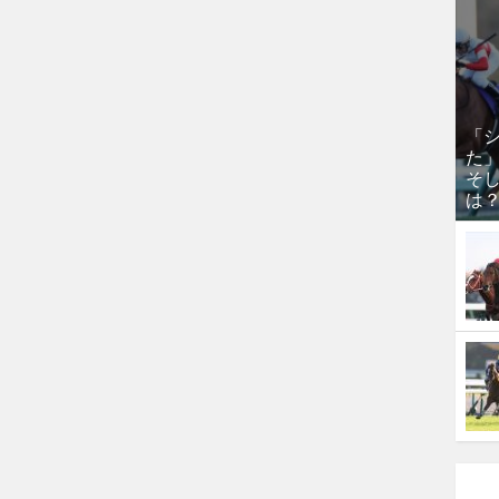
「
た
そし
は