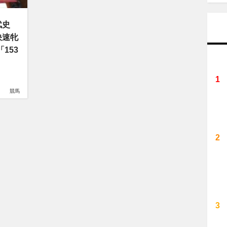
武史
快速牝
153
競馬