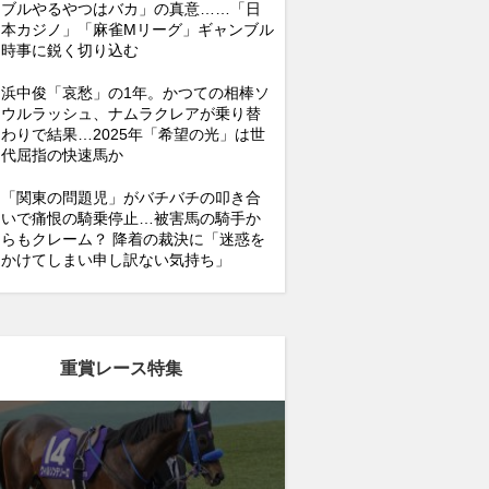
ブルやるやつはバカ」の真意……「日
本カジノ」「麻雀Mリーグ」ギャンブル
時事に鋭く切り込む
浜中俊「哀愁」の1年。かつての相棒ソ
ウルラッシュ、ナムラクレアが乗り替
わりで結果…2025年「希望の光」は世
代屈指の快速馬か
「関東の問題児」がバチバチの叩き合
いで痛恨の騎乗停止…被害馬の騎手か
らもクレーム？ 降着の裁決に「迷惑を
かけてしまい申し訳ない気持ち」
重賞レース特集