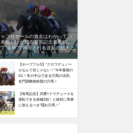
シャフリヤールの激走はわかってい
」本物だけが知る有馬記念裏事情。
て“金杯”で再現される波乱の結末と
？
【ホープフルS】“クロワデュノー
ルなんて目じゃない！”今年最後の
G1！冬の中山で走る穴馬の法則、
名門調教師絶賛の穴馬！
【有馬記念】武豊×ドウデュースを
逆転できる候補3頭！と絶対に馬券
に加えるべき“隠れ穴馬！”