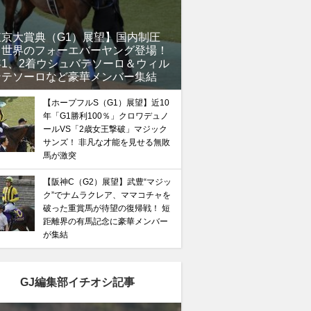
東京大賞典（G1）展望】国内制圧
、世界のフォーエバーヤング登場！
年1、2着ウシュバテソーロ＆ウィル
ンテソーロなど豪華メンバー集結
【ホープフルS（G1）展望】近10
年「G1勝利100％」クロワデュノ
ールVS「2歳女王撃破」マジック
サンズ！ 非凡な才能を見せる無敗
馬が激突
【阪神C（G2）展望】武豊“マジッ
ク”でナムラクレア、ママコチャを
破った重賞馬が待望の復帰戦！ 短
距離界の有馬記念に豪華メンバー
が集結
GJ編集部イチオシ記事