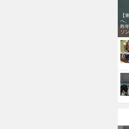
【
へ
昨
ソ