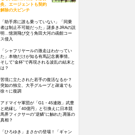
灸、エージェントも契約
解除の大ピンチ
「助手席に誰も乗っていない」「同乗
者は制止不可能だった」謎多きJRAの説
明…憶測飛び交う角田大河の函館コー
ス侵入
「シャフリヤールの激走はわかってい
た」本物だけが知る有馬記念裏事情。
そして“金杯”で再現される波乱の結末と
は？
苦境に立たされた若手の復活なるか？
突如の独立、大手グループと疎遠でも
徐々に復調
アドマイヤ軍団が「G1・45連敗」武豊
と絶縁し「40億円」と引換えに日本競
馬界フィクサーの”逆鱗”に触れた凋落の
真相？
「ひろゆき」まさかの登場！「ギャン