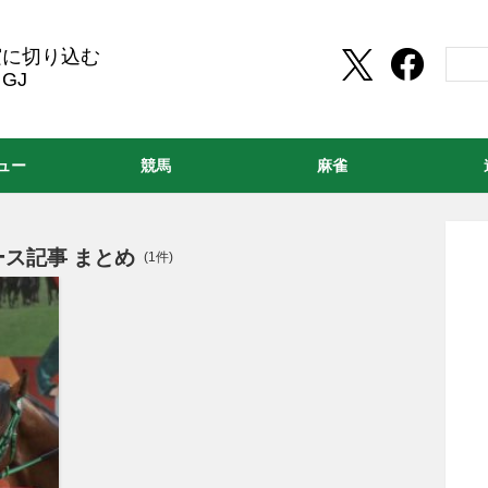
実に切り込む
GJ
ュー
競馬
麻雀
ス記事 まとめ
(1件)