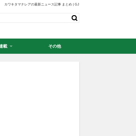
カワキタマナレアの最新ニュース記事 まとめ | GJ
連載
その他
・