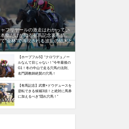
シャフリヤールの激走はわかってい
」本物だけが知る有馬記念裏事情。
て“金杯”で再現される波乱の結末と
？
【ホープフルS】“クロワデュノー
ルなんて目じゃない！”今年最後の
G1！冬の中山で走る穴馬の法則、
名門調教師絶賛の穴馬！
【有馬記念】武豊×ドウデュースを
逆転できる候補3頭！と絶対に馬券
に加えるべき“隠れ穴馬！”