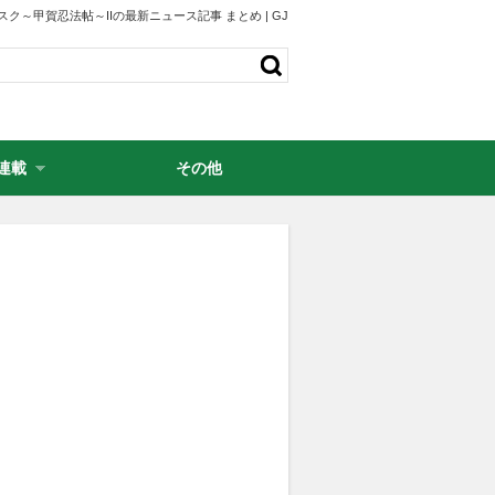
スク～甲賀忍法帖～IIの最新ニュース記事 まとめ | GJ
連載
その他
・