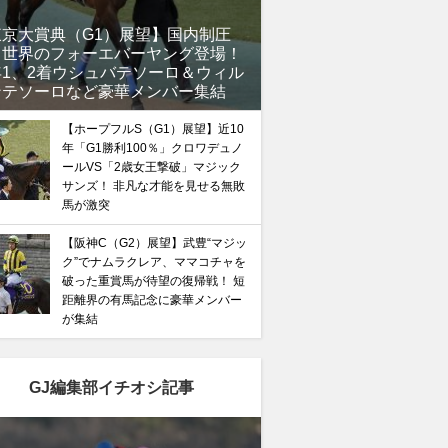
東京大賞典（G1）展望】国内制圧
、世界のフォーエバーヤング登場！
年1、2着ウシュバテソーロ＆ウィル
ンテソーロなど豪華メンバー集結
【ホープフルS（G1）展望】近10
年「G1勝利100％」クロワデュノ
ールVS「2歳女王撃破」マジック
サンズ！ 非凡な才能を見せる無敗
馬が激突
【阪神C（G2）展望】武豊“マジッ
ク”でナムラクレア、ママコチャを
破った重賞馬が待望の復帰戦！ 短
距離界の有馬記念に豪華メンバー
が集結
GJ編集部イチオシ記事