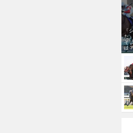
「
た
そし
は