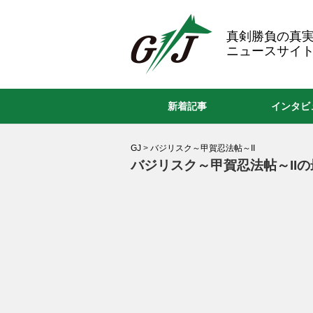
GJ
真剣勝負の真
ニュースサイト
新着記事
インタビ
GJ
>
バジリスク～甲賀忍法帖～II
バジリスク～甲賀忍法帖～II