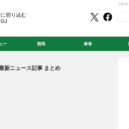
バジリ
実に切り込む
GJ
ュー
競馬
麻雀
の最新ニュース記事 まとめ