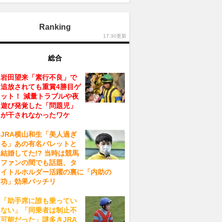
Ranking
17:30更新
総合
岩田望来「素行不良」で
追放されても重賞4勝目ゲ
ット！ 減量トラブルや夜
遊び発覚した「問題児」
が干されなかったワケ
JRA横山和生「美人過ぎ
る」あの有名バレットと
結婚してた!? 当時は競馬
ファンの間でも話題、タ
イトルホルダー活躍の裏に「内助の
功」効果バッチリ
「助手席に誰も乗ってい
ない」「同乗者は制止不
可能だった」謎多きJRA