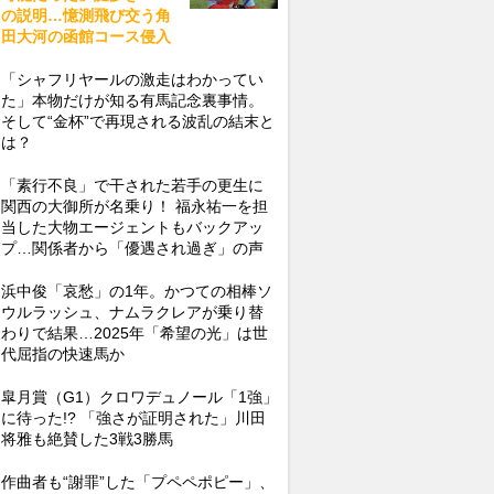
の説明…憶測飛び交う角
田大河の函館コース侵入
「シャフリヤールの激走はわかってい
た」本物だけが知る有馬記念裏事情。
そして“金杯”で再現される波乱の結末と
は？
「素行不良」で干された若手の更生に
関西の大御所が名乗り！ 福永祐一を担
当した大物エージェントもバックアッ
プ…関係者から「優遇され過ぎ」の声
浜中俊「哀愁」の1年。かつての相棒ソ
ウルラッシュ、ナムラクレアが乗り替
わりで結果…2025年「希望の光」は世
代屈指の快速馬か
皐月賞（G1）クロワデュノール「1強」
に待った!? 「強さが証明された」川田
将雅も絶賛した3戦3勝馬
作曲者も“謝罪”した「プペペポピー」、