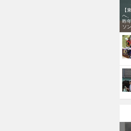
【
へ
昨
ソ