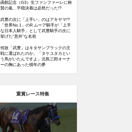
函館記念（G3）生ファンファーレに称
賛の嵐…平穏決着は必然だった!?
武豊の次に「上手い」のはアキヤマ!?
「世界No.1」のR.ムーア騎手が「上手
な日本人騎手」として武豊騎手の次に
挙げた”意外”な名前
何故「武豊」はキタサンブラックの主
戦に選ばれたのか。「タケユタカとい
う馬がいたんですよ」北島三郎オーナ
ーの胸にあった積年の夢
重賞レース特集