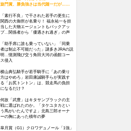
旋門賞、勝負強さは当代随一だが……
「素行不良」で干された若手の更生に
関西の大御所が名乗り！ 福永祐一を担
当した大物エージェントもバックアッ
プ…関係者から「優遇され過ぎ」の声
「助手席に誰も乗っていない」「同乗
者は制止不可能だった」謎多きJRAの説
明…憶測飛び交う角田大河の函館コー
ス侵入
横山典弘騎手が若手騎手に「あの乗り
方はやめろ」岩田康誠騎手らが実践す
る「お尻トントン」は、競走馬の負担
になるだけ？
何故「武豊」はキタサンブラックの主
戦に選ばれたのか。「タケユタカとい
う馬がいたんですよ」北島三郎オーナ
ーの胸にあった積年の夢
皐月賞（G1）クロワデュノール「1強」