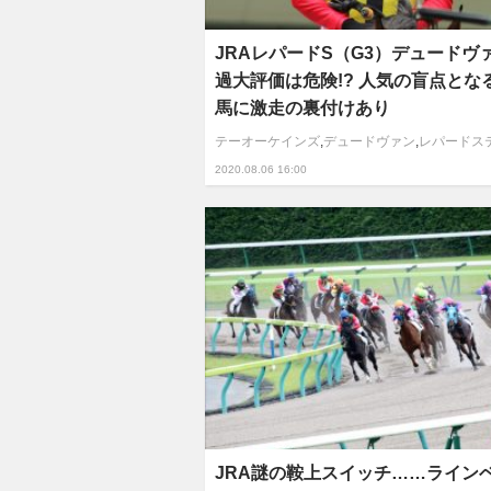
JRAレパードS（G3）デュードヴ
過大評価は危険!? 人気の盲点とな
馬に激走の裏付けあり
テーオーケインズ
,
デュードヴァン
,
レパードス
2020.08.06 16:00
JRA謎の鞍上スイッチ……ライン