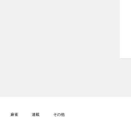
麻雀
連載
その他
GJ