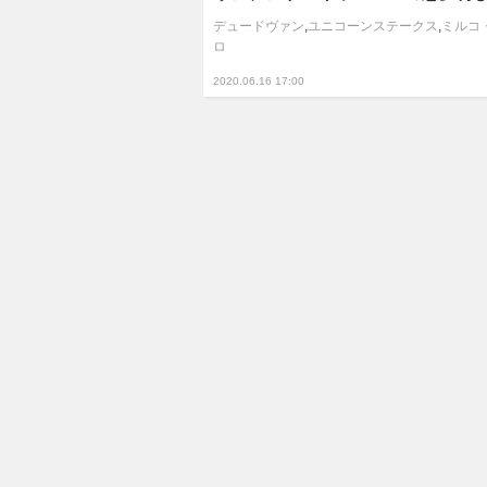
デュードヴァン
,
ユニコーンステークス
,
ミルコ
ロ
2020.06.16 17:00