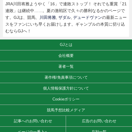
JRA川田将雅ようやく「16」で連敗ストップ！ それでも重賞「21
連敗」は継続中……。夏の激戦区で久々の勝利なるかのページで
す。GJは、競馬、
川田将雅
,
ザダル
,
デュードヴァン
の最新ニュー
スをファンにいち早くお届けします。ギャンブルの本質に切り込
むならGJへ！
GJとは
会社概要
著者一覧
著作権/免責事項について
個人情報保護方針について
Cookieポリシー
競馬予想比較メディア
記事へのお問い合わせ
広告のお問い合わせ
ページの一番上へ
月別一覧