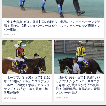
【東京大賞典（G1）展望】国内制圧へ、世界のフォーエバーヤング登
場！ 昨年1、2着ウシュバテソーロ＆ウィルソンテソーロなど豪華メン
バー集結
2024.12.22
【ホープフルS（G1）展望】近10
【阪神C（G2）展望】武豊“マジ
年「G1勝利100％」クロワデュノ
ック”でナムラクレア、ママコチ
ールVS「2歳女王撃破」マジック
ャを破った重賞馬が待望の復帰
サンズ！ 非凡な才能を見せる無
戦！ 短距離界の有馬記念に豪華
敗馬が激突
メンバーが集結
2024.12.15
2024.12.22