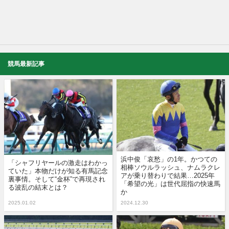
競馬最新記事
浜中俊「哀愁」の1年。かつての
「シャフリヤールの激走はわかっ
相棒ソウルラッシュ、ナムラクレ
ていた」本物だけが知る有馬記念
アが乗り替わりで結果…2025年
裏事情。そして“金杯”で再現され
「希望の光」は世代屈指の快速馬
る波乱の結末とは？
か
2025.01.02
2024.12.30