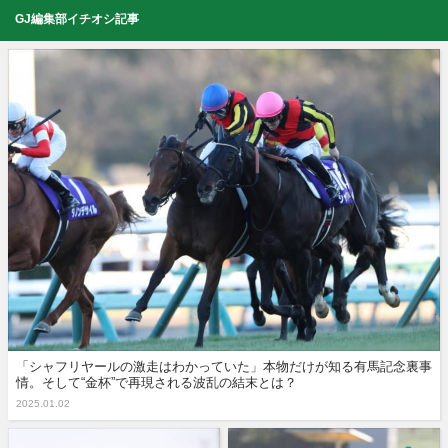
GJ編集部イチオシ記事
「シャフリヤールの激走はわかっていた」本物だけが知る有馬記念裏事
情。そして“金杯”で再現される波乱の結末とは？
2025.01.02