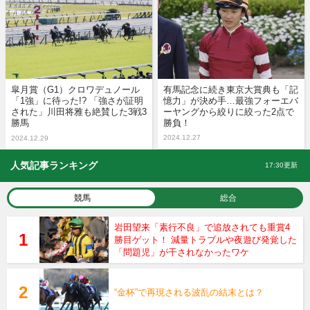
皐月賞（G1）クロワデュノール
有馬記念に続き東京大賞典も「記
「1強」に待った!? 「強さが証明
憶力」が決め手…最強フォーエバ
された」川田将雅も絶賛した3戦3
ーヤングから絞りに絞った2点で
勝馬
勝負！
2024.12.27
2024.12.29
人気記事ランキング
17:30更新
競馬
総合
岩田望来「素行不良」で追放されても重賞4
勝目ゲット！ 減量トラブルや夜遊び発覚した
「問題児」が干されなかったワケ
“金杯”で再現される波乱の結末とは？