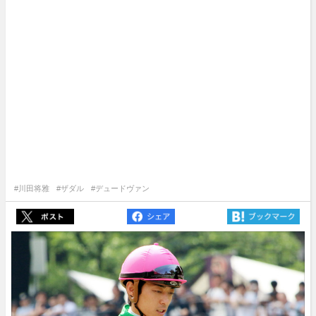
#川田将雅
#ザダル
#デュードヴァン