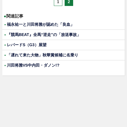
1
2
●
関連記事
福永祐一と川田将雅が認めた「良血」
『競馬BEAT』全馬“逆走”の「放送事故」
レパードS（G3）展望
「遅れて来た大物」秋華賞候補に名乗り
川田将雅VS中内田・ダノン!?