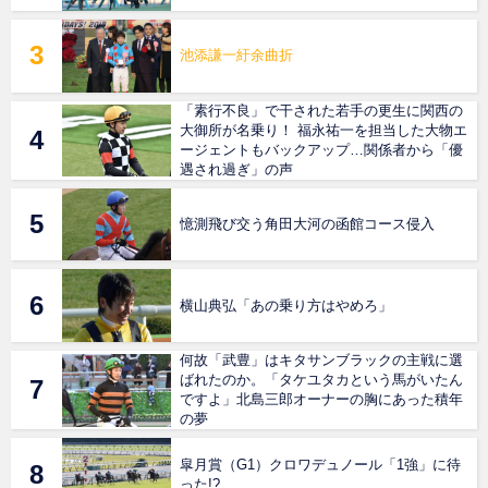
池添謙一紆余曲折
「素行不良」で干された若手の更生に関西の
大御所が名乗り！ 福永祐一を担当した大物エ
ージェントもバックアップ…関係者から「優
遇され過ぎ」の声
憶測飛び交う角田大河の函館コース侵入
横山典弘「あの乗り方はやめろ」
何故「武豊」はキタサンブラックの主戦に選
ばれたのか。「タケユタカという馬がいたん
ですよ」北島三郎オーナーの胸にあった積年
の夢
皐月賞（G1）クロワデュノール「1強」に待
った!?