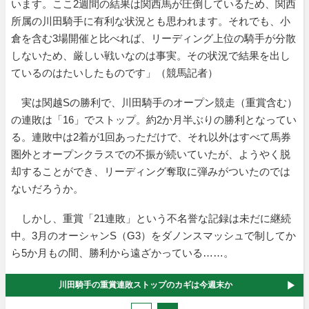
います。ここ2週間の結果は関西馬が圧倒しているため、関西
所属の川田騎手に有利な状況とも思われます。それでも、小
倉を含む3場開催と比べれば、リーディング上位の騎手が分散
しないため、厳しい戦いなのは事実。その状況で結果を出し
ているのはたいしたものです」（競馬記者）
実は関越Sの勝利で、川田騎手のオープン競走（重賞含む）
の連敗は「16」でストップ。約2か月半ぶりの勝利となってい
る。連敗中は2着が1回あっただけで、それ以外はすべて馬券
圏外とオープンクラスでの不振が続いていたが、ようやく脱
却することができ、リーディング奪取に弾みがついたのでは
ないだろうか。
しかし、重賞「21連敗」という不名誉な記録は未だに継続
中。3月のオーシャンS（G3）をダノンスマッシュで制してか
ら5か月もの間、勝利から遠ざかっている……。
川田騎手の重賞連敗ストップのカギは今週末か