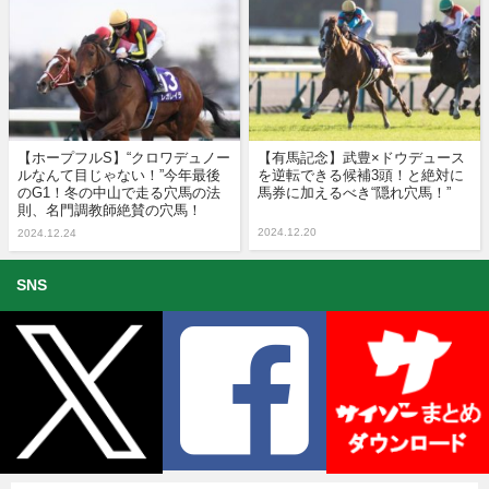
【ホープフルS】“クロワデュノー
【有馬記念】武豊×ドウデュース
ルなんて目じゃない！”今年最後
を逆転できる候補3頭！と絶対に
のG1！冬の中山で走る穴馬の法
馬券に加えるべき“隠れ穴馬！”
則、名門調教師絶賛の穴馬！
2024.12.20
2024.12.24
SNS