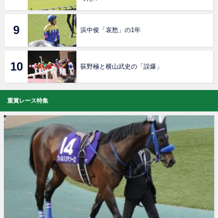
浜中俊「哀愁」の1年
荻野極と横山武史の「誤爆」
重賞レース特集