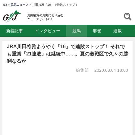
GJ
>
競馬ニュース
>
川田将雅「16」で連敗ストップ！
GJ
S
真剣勝負の真実に切り込む
ニュースサイトGJ
新着記事
インタビュー
競馬
麻雀
連載
JRA川田将雅ようやく「16」で連敗ストップ！ それで
も重賞「21連敗」は継続中……。夏の激戦区で久々の勝
利なるか
編集部
2020.08.04 18:00