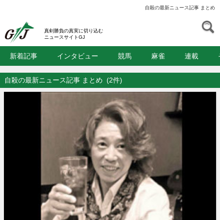
自殺の最新ニュース記事 まとめ
S
GJ
真剣勝負の真実に切り込む
ニュースサイトGJ
新着記事
インタビュー
競馬
麻雀
連載
自殺の最新ニュース記事 まとめ
(2件)