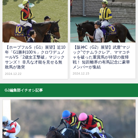
【ホープフルS（G1）展望】近10
【阪神C（G2）展望】武豊“マジ
年「G1勝利100％」クロワデュノ
ック”でナムラクレア、ママコチ
ールVS「2歳女王撃破」マジック
ャを破った重賞馬が待望の復帰
サンズ！ 非凡な才能を見せる無
戦！ 短距離界の有馬記念に豪華
敗馬が激突
メンバーが集結
2024.12.15
2024.12.22
GJ編集部イチオシ記事