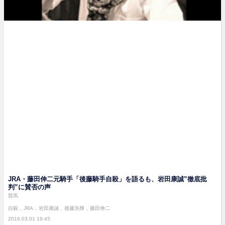
JRA・藤田伸二元騎手「後藤騎手自殺」を語るも、岩田康誠”徹底批
判”に賛否の声
競馬
自殺
JRA
岩田康誠
後藤浩輝
藤田伸二
2016.03.01 19:45