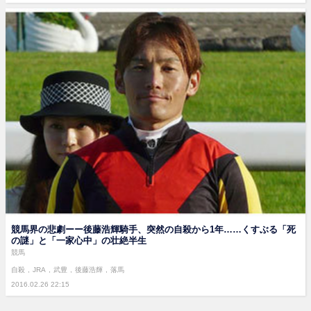
競馬界の悲劇ーー後藤浩輝騎手、突然の自殺から1年……くすぶる「死
の謎」と「一家心中」の壮絶半生
競馬
自殺
JRA
武豊
後藤浩輝
落馬
2016.02.26 22:15