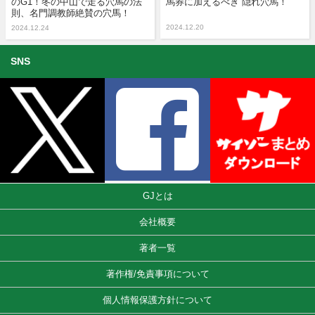
のG1！冬の中山で走る穴馬の法
馬券に加えるべき“隠れ穴馬！”
則、名門調教師絶賛の穴馬！
2024.12.20
2024.12.24
SNS
GJとは
会社概要
著者一覧
著作権/免責事項について
個人情報保護方針について