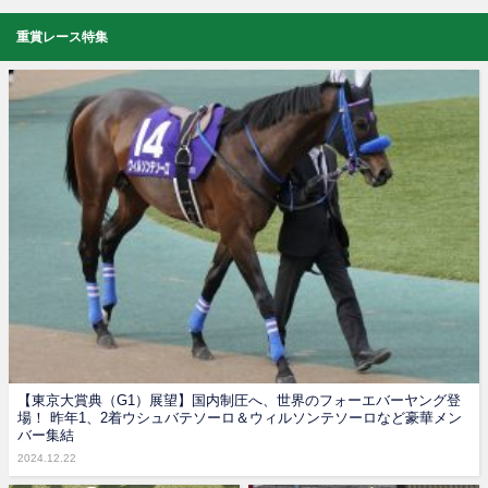
重賞レース特集
【東京大賞典（G1）展望】国内制圧へ、世界のフォーエバーヤング登
場！ 昨年1、2着ウシュバテソーロ＆ウィルソンテソーロなど豪華メン
バー集結
2024.12.22