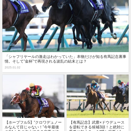
「シャフリヤールの激走はわかっていた」本物だけが知る有馬記念裏事
情。そして“金杯”で再現される波乱の結末とは？
2025.01.02
【ホープフルS】“クロワデュノー
【有馬記念】武豊×ドウデュース
ルなんて目じゃない！”今年最後
を逆転できる候補3頭！と絶対に