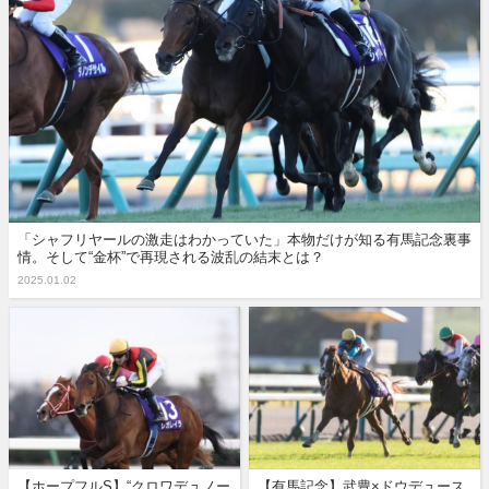
「シャフリヤールの激走はわかっていた」本物だけが知る有馬記念裏事
情。そして“金杯”で再現される波乱の結末とは？
2025.01.02
【ホープフルS】“クロワデュノー
【有馬記念】武豊×ドウデュース