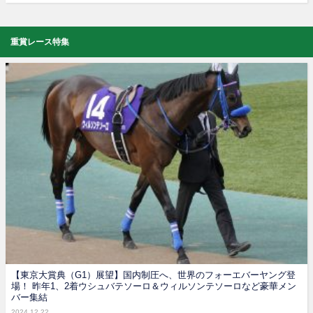
重賞レース特集
【東京大賞典（G1）展望】国内制圧へ、世界のフォーエバーヤング登
場！ 昨年1、2着ウシュバテソーロ＆ウィルソンテソーロなど豪華メン
バー集結
2024.12.22