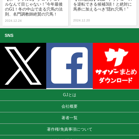
ルなんて目じゃない！”今年最後
を逆転できる候補3頭！と絶対に
のG1！冬の中山で走る穴馬の法
馬券に加えるべき“隠れ穴馬！”
則、名門調教師絶賛の穴馬！
2024.12.20
2024.12.24
SNS
GJとは
会社概要
著者一覧
著作権/免責事項について