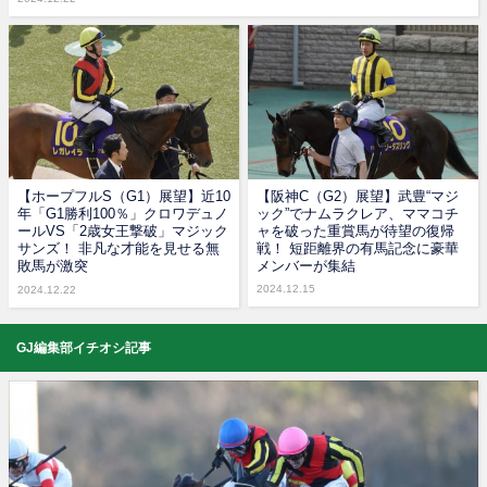
【ホープフルS（G1）展望】近10
【阪神C（G2）展望】武豊“マジ
年「G1勝利100％」クロワデュノ
ック”でナムラクレア、ママコチ
ールVS「2歳女王撃破」マジック
ャを破った重賞馬が待望の復帰
サンズ！ 非凡な才能を見せる無
戦！ 短距離界の有馬記念に豪華
敗馬が激突
メンバーが集結
2024.12.15
2024.12.22
GJ編集部イチオシ記事