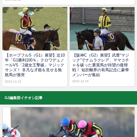
【ホープフルS（G1）展望】近10
【阪神C（G2）展望】武豊“マジ
年「G1勝利100％」クロワデュノ
ック”でナムラクレア、ママコチ
ールVS「2歳女王撃破」マジック
ャを破った重賞馬が待望の復帰
サンズ！ 非凡な才能を見せる無
戦！ 短距離界の有馬記念に豪華
敗馬が激突
メンバーが集結
2024.12.15
2024.12.22
GJ編集部イチオシ記事