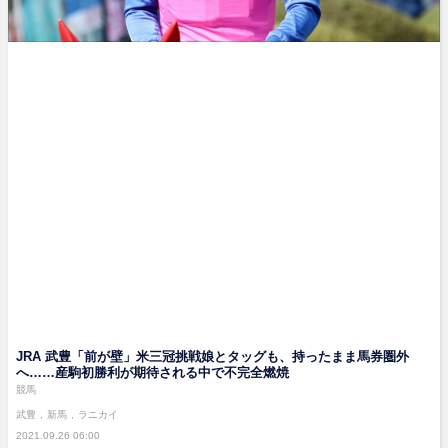
JRA 武豊「前が壁」米三冠挑戦娘とタッグも、持ったまま馬券圏外
へ……産駒初勝利が期待される中で不完全燃焼
競馬
武豊
新馬
ラニカイ
2021.09.26 06:00