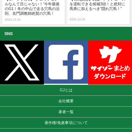
ルなんて目じゃない！”今年最後
を逆転できる候補3頭！と絶対に
のG1！冬の中山で走る穴馬の法
馬券に加えるべき“隠れ穴馬！”
則、名門調教師絶賛の穴馬！
2024.12.20
2024.12.24
SNS
GJとは
会社概要
著者一覧
著作権/免責事項について