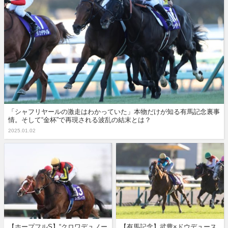
「シャフリヤールの激走はわかっていた」本物だけが知る有馬記念裏事
情。そして“金杯”で再現される波乱の結末とは？
2025.01.02
【ホープフルS】“クロワデュノー
【有馬記念】武豊×ドウデュース