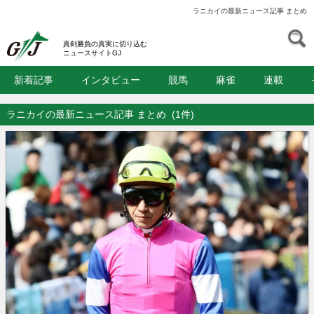
ラニカイの最新ニュース記事 まとめ
S
GJ
真剣勝負の真実に切り込む
ニュースサイトGJ
新着記事
インタビュー
競馬
麻雀
連載
ラニカイの最新ニュース記事 まとめ
(1件)