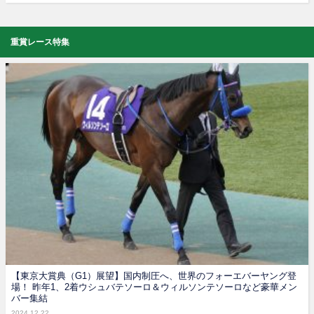
重賞レース特集
【東京大賞典（G1）展望】国内制圧へ、世界のフォーエバーヤング登
場！ 昨年1、2着ウシュバテソーロ＆ウィルソンテソーロなど豪華メン
バー集結
2024.12.22