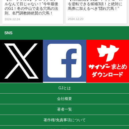
ルなんて目じゃない！”今年最後
を逆転できる候補3頭！と絶対に
のG1！冬の中山で走る穴馬の法
馬券に加えるべき“隠れ穴馬！”
則、名門調教師絶賛の穴馬！
2024.12.20
2024.12.24
SNS
GJとは
会社概要
著者一覧
著作権/免責事項について