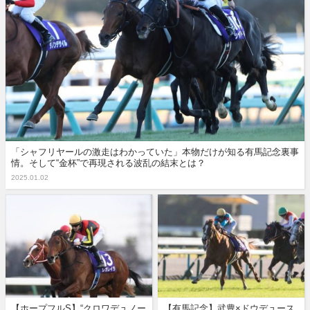
「シャフリヤールの激走はわかっていた」本物だけが知る有馬記念裏事
情。そして“金杯”で再現される波乱の結末とは？
2025.01.02
【ホープフルS】“クロワデュノー
【有馬記念】武豊×ドウデュース