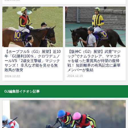
【ホープフルS（G1）展望】近10
【阪神C（G2）展望】武豊“マジ
年「G1勝利100％」クロワデュノ
ック”でナムラクレア、ママコチ
ールVS「2歳女王撃破」マジック
ャを破った重賞馬が待望の復帰
サンズ！ 非凡な才能を見せる無
戦！ 短距離界の有馬記念に豪華
敗馬が激突
メンバーが集結
2024.12.15
2024.12.22
GJ編集部イチオシ記事