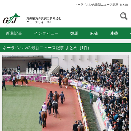
ネーラペルレの最新ニュース記事 まとめ
S
GJ
真剣勝負の真実に切り込む
ニュースサイトGJ
新着記事
インタビュー
競馬
麻雀
連載
ネーラペルレの最新ニュース記事 まとめ
(1件)