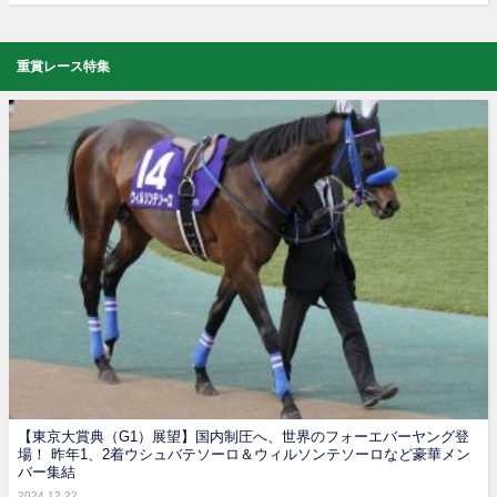
重賞レース特集
【東京大賞典（G1）展望】国内制圧へ、世界のフォーエバーヤング登
場！ 昨年1、2着ウシュバテソーロ＆ウィルソンテソーロなど豪華メン
バー集結
2024.12.22