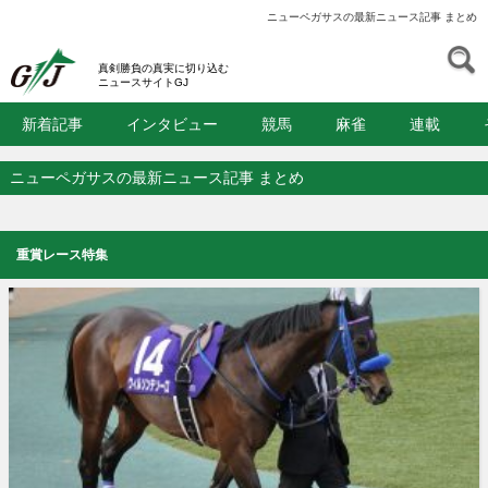
ニューペガサスの最新ニュース記事 まとめ
S
GJ
真剣勝負の真実に切り込む
ニュースサイトGJ
新着記事
インタビュー
競馬
麻雀
連載
ニューペガサスの最新ニュース記事 まとめ
重賞レース特集