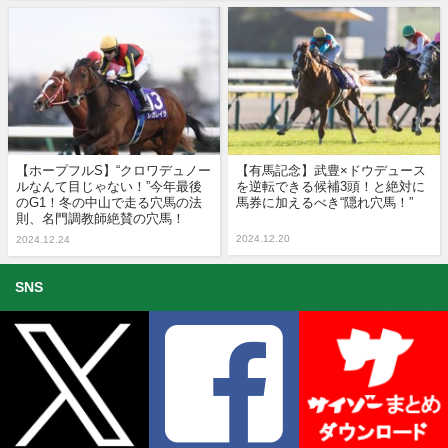
【ホープフルS】“クロワデュノー
【有馬記念】武豊×ドウデュース
ルなんて目じゃない！”今年最後
を逆転できる候補3頭！と絶対に
のG1！冬の中山で走る穴馬の法
馬券に加えるべき“隠れ穴馬！”
則、名門調教師絶賛の穴馬！
2024.12.20
2024.12.24
SNS