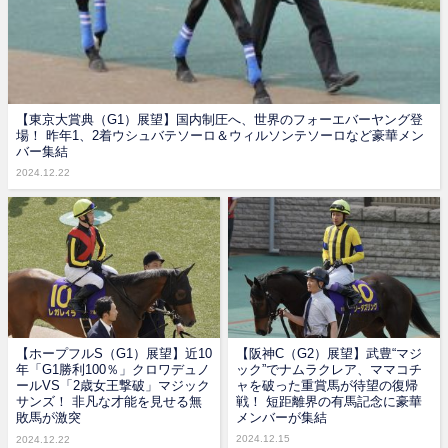
【東京大賞典（G1）展望】国内制圧へ、世界のフォーエバーヤング登
場！ 昨年1、2着ウシュバテソーロ＆ウィルソンテソーロなど豪華メン
バー集結
2024.12.22
【ホープフルS（G1）展望】近10
【阪神C（G2）展望】武豊“マジ
年「G1勝利100％」クロワデュノ
ック”でナムラクレア、ママコチ
ールVS「2歳女王撃破」マジック
ャを破った重賞馬が待望の復帰
サンズ！ 非凡な才能を見せる無
戦！ 短距離界の有馬記念に豪華
敗馬が激突
メンバーが集結
2024.12.15
2024.12.22