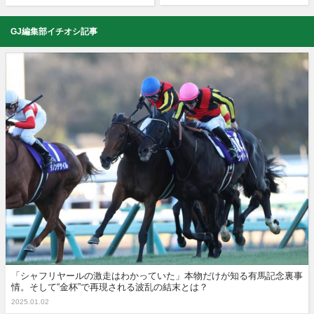
GJ編集部イチオシ記事
「シャフリヤールの激走はわかっていた」本物だけが知る有馬記念裏事
情。そして“金杯”で再現される波乱の結末とは？
2025.01.02