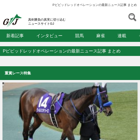
Pビビッドレッドオペレーションの最新ニュース記事 まとめ
S
GJ
真剣勝負の真実に切り込む
ニュースサイトGJ
新着記事
インタビュー
競馬
麻雀
連載
Pビビッドレッドオペレーションの最新ニュース記事 まとめ
重賞レース特集