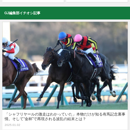
GJ編集部イチオシ記事
「シャフリヤールの激走はわかっていた」本物だけが知る有馬記念裏事
情。そして“金杯”で再現される波乱の結末とは？
2025.01.02