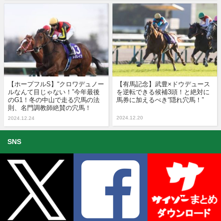
【ホープフルS】“クロワデュノー
【有馬記念】武豊×ドウデュース
ルなんて目じゃない！”今年最後
を逆転できる候補3頭！と絶対に
のG1！冬の中山で走る穴馬の法
馬券に加えるべき“隠れ穴馬！”
則、名門調教師絶賛の穴馬！
2024.12.20
2024.12.24
SNS