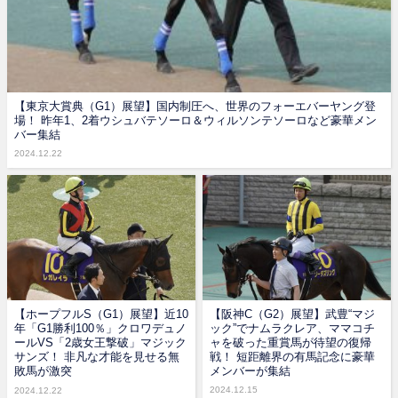
【東京大賞典（G1）展望】国内制圧へ、世界のフォーエバーヤング登
場！ 昨年1、2着ウシュバテソーロ＆ウィルソンテソーロなど豪華メン
バー集結
2024.12.22
【ホープフルS（G1）展望】近10
【阪神C（G2）展望】武豊“マジ
年「G1勝利100％」クロワデュノ
ック”でナムラクレア、ママコチ
ールVS「2歳女王撃破」マジック
ャを破った重賞馬が待望の復帰
サンズ！ 非凡な才能を見せる無
戦！ 短距離界の有馬記念に豪華
敗馬が激突
メンバーが集結
2024.12.15
2024.12.22