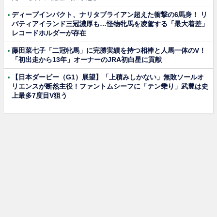
ディープインパクト、ナリタブライアン超えた衝撃の6馬身！ リ
バティアイランド三冠濃厚も…怪物牝馬を凌駕する「最大着差」
レコードホルダーが存在
藤田菜七子「二冠牝馬」に完勝実績を持つ相棒と人馬一体のV！
「初出走から13年」オーナーのJRA初白星に貢献
【日本ダービー（G1）展望】「上積みしかない」無敗ソールオ
リエンスが断然主役！ファントムシーフに「テン乗り」武豊は史
上最多7度目V狙う