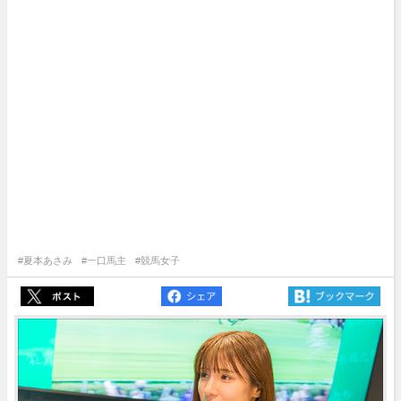
#夏本あさみ
#一口馬主
#競馬女子