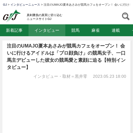
GJ
>
インタビューニュース
>
注目のUMAJO夏本あさみが競馬カフェをオープン！ 会いに行け
GJ
S
真剣勝負の真実に切り込む
ニュースサイトGJ
新着記事
インタビュー
競馬
麻雀
連載
注目のUMAJO夏本あさみが競馬カフェをオープン！ 会
いに行けるアイドルは「プロ顔負け」の競馬女子、一口
馬主デビューした彼女の競馬愛と素顔に迫る【特別イン
タビュー】
インタビュー・取材＝黒井零
2023.05.23 18:00