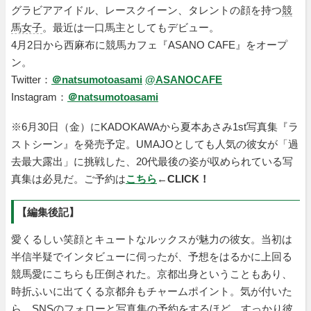
グラビアアイドル、レースクイーン、タレントの顔を持つ
競
馬女子
。最近は一口馬主としてもデビュー。
4月2日から西麻布に競馬カフェ『ASANO CAFE』をオープ
ン。
Twitter：
＠natsumotoasami
@ASANOCAFE
Instagram：
＠natsumotoasami
※6月30日（金）にKADOKAWAから夏本あさみ1st写真集『ラ
ストシーン』を発売予定。UMAJOとしても人気の彼女が「過
去最大露出」に挑戦した、20代最後の姿が収められている写
真集は必見だ。ご予約は
こちら
←
CLICK！
【編集後記】
愛くるしい笑顔とキュートなルックスが魅力の彼女。当初は
半信半疑でインタビューに伺ったが、予想をはるかに上回る
競馬愛にこちらも圧倒された。京都出身ということもあり、
時折ふいに出てくる京都弁もチャームポイント。気が付いた
ら、SNSのフォローと写真集の予約をするほど、すっかり彼