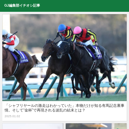
GJ編集部イチオシ記事
「シャフリヤールの激走はわかっていた」本物だけが知る有馬記念裏事
情。そして“金杯”で再現される波乱の結末とは？
2025.01.02