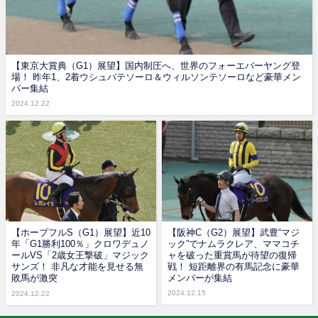
【東京大賞典（G1）展望】国内制圧へ、世界のフォーエバーヤング登
場！ 昨年1、2着ウシュバテソーロ＆ウィルソンテソーロなど豪華メン
バー集結
2024.12.22
【ホープフルS（G1）展望】近10
【阪神C（G2）展望】武豊“マジ
年「G1勝利100％」クロワデュノ
ック”でナムラクレア、ママコチ
ールVS「2歳女王撃破」マジック
ャを破った重賞馬が待望の復帰
サンズ！ 非凡な才能を見せる無
戦！ 短距離界の有馬記念に豪華
敗馬が激突
メンバーが集結
2024.12.15
2024.12.22