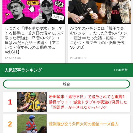
しつこく「理不尽な要求」をして
かつてのパチンコは「親子で楽し
くる相手に、若き日の濱マモルが
むレジャー」だった? 昔のパチン
取った行動は…!? 昔のパチンコ
コ屋は○○だった話～前編～【ア
屋は○○だった話～後編～【アニ
ニかつ・濱マモルの回胴酔虎伝
かつ・濱マモルの回胴酔虎伝
Vol.040】
Vol.041】
2024.08.01
2024.08.06
人気記事ランキング
11:30更新
総合
岩田望来「素行不良」で追放されても重賞4
勝目ゲット！ 減量トラブルや夜遊び発覚した
「問題児」が干されなかったワケ
憶測飛び交う角田大河の函館コース侵入