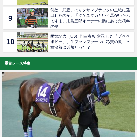
何故「武豊」はキタサンブラックの主戦に選
ばれたのか。「タケユタカという馬がいたん
ですよ」北島三郎オーナーの胸にあった積年
の夢
函館記念（G3）作曲者も“謝罪”した「プペペ
ポピー」、生ファンファーレに称賛の嵐…平
穏決着は必然だった!?
重賞レース特集