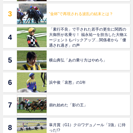
“金杯”で再現される波乱の結末とは？
「素行不良」で干された若手の更生に関西の
大御所が名乗り！ 福永祐一を担当した大物エ
ージェントもバックアップ…関係者から「優
遇され過ぎ」の声
横山典弘「あの乗り方はやめろ」
浜中俊「哀愁」の1年
崩れ始めた「影の王」
皐月賞（G1）クロワデュノール「1強」に待
った!?