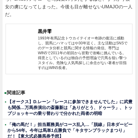
女の虜になってしまった。今後も目が離せないUMAJOの一人
だ。
黒井零
1993年有馬記念トウカイテイオー奇跡の復活に感動
し、競馬にハマってはや30年近く。主な活動はSNSで
のデータ分析と競馬に関する情報の発信。専門は
WIN5で2011年の初回から皆勤で攻略に挑んでいる。
得意としているのは独自の予想理論で穴馬を狙い撃つ
スタイル。危険な人気馬探しに余念がない著者が目指
すのはWIN5長者。
●
関連記事
【オークス】D.レーン「レースに参加できませんでした」に武豊
も関係…万馬券演出の斎藤新は「ありがとう、ドゥーラ」、トッ
プジョッキーの乗り替わりで分かれた両者の明暗
「俺の馬だ！」担当厩務員がコース乱入…「脱線」日本ダービー
から54年。今年は馬単1点勝負で「キタサンブラックまつり」
だ！【東大式必勝馬券予想】