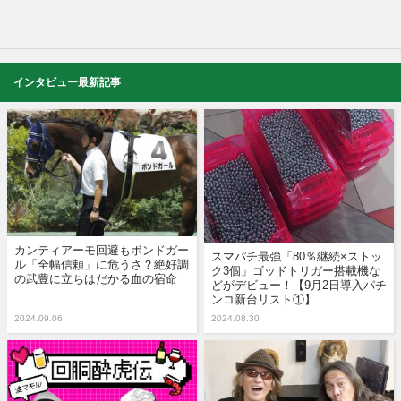
インタビュー最新記事
カンティアーモ回避もボンドガー
スマパチ最強「80％継続×ストッ
ル「全幅信頼」に危うさ？絶好調
ク3個」ゴッドトリガー搭載機な
の武豊に立ちはだかる血の宿命
どがデビュー！【9月2日導入パチ
ンコ新台リスト①】
2024.09.06
2024.08.30