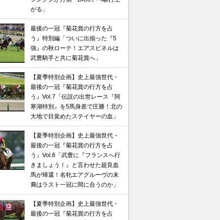
がる」
最後の一冠『菊花賞の行方を占
う』特別編「ついに出揃った『5
強』の秋ローテ！エアスピネルは
武豊騎手と共に菊花賞へ」
【夏季特別企画】史上最強世代・
最後の一冠『菊花賞の行方を占
う』Vol.7「伝説の出世レース『阿
寒湖特別』を5馬身差で圧勝！北の
大地で目覚めたステイヤーの血」
【夏季特別企画】史上最強世代・
最後の一冠『菊花賞の行方を占
う』Vol.6「武豊に『フランスへ行
きましょう！』と言わせた超良血
馬が帰還！名牝エアグルーヴの末
馬記念】武豊×ドウデュースを逆転できる候補3頭！と絶
裔はラスト一冠に間に合うのか」
“隠れ穴馬！”
【夏季特別企画】史上最強世代・
最後の一冠『菊花賞の行方を占