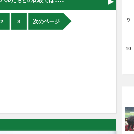
イバルたちとの比較では……
2
3
次のページ