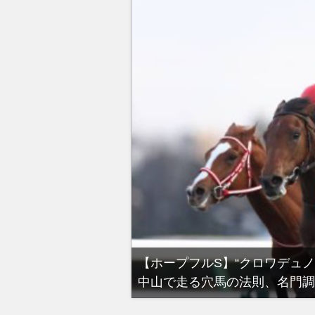
る有馬記念裏事情。そ
【ホープフルS】“クロワデュ
中山で走る穴馬の法則、名門調