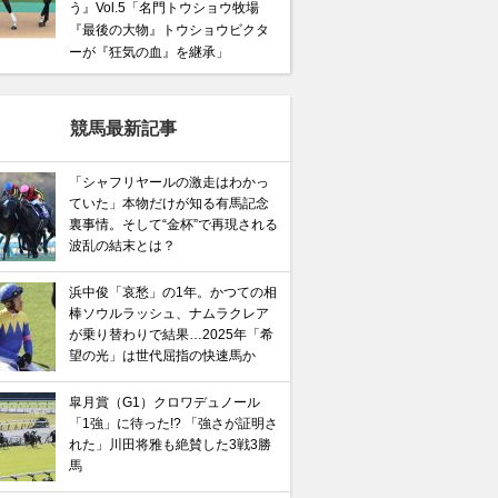
う』Vol.5「名門トウショウ牧場
『最後の大物』トウショウビクタ
ーが『狂気の血』を継承」
競馬最新記事
「シャフリヤールの激走はわかっ
ていた」本物だけが知る有馬記念
裏事情。そして“金杯”で再現される
波乱の結末とは？
浜中俊「哀愁」の1年。かつての相
棒ソウルラッシュ、ナムラクレア
が乗り替わりで結果…2025年「希
望の光」は世代屈指の快速馬か
皐月賞（G1）クロワデュノール
「1強」に待った!? 「強さが証明さ
れた」川田将雅も絶賛した3戦3勝
馬