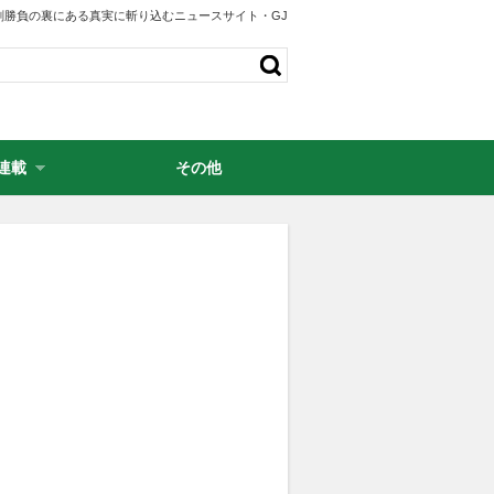
剣勝負の裏にある真実に斬り込むニュースサイト・GJ
連載
その他
・