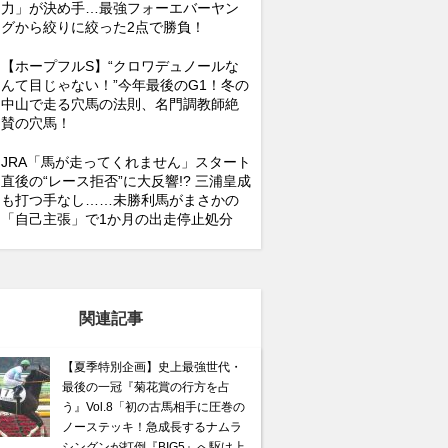
力」が決め手…最強フォーエバーヤン
グから絞りに絞った2点で勝負！
【ホープフルS】“クロワデュノールな
んて目じゃない！”今年最後のG1！冬の
中山で走る穴馬の法則、名門調教師絶
賛の穴馬！
JRA「馬が走ってくれません」スタート
直後の“レース拒否”に大反響!? 三浦皇成
も打つ手なし……未勝利馬がまさかの
「自己主張」で1か月の出走停止処分
関連記事
【夏季特別企画】史上最強世代・
最後の一冠『菊花賞の行方を占
う』Vol.8「初の古馬相手に圧巻の
ノーステッキ！急成長するナムラ
シングンが打倒『BIG5』へ駆け上