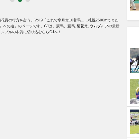
賞の行方を占う』Vol.9「これで皐月賞10着馬……札幌2600mでまた
』への道」のページです。GJは、競馬、
競馬
,
菊花賞
,
ウムブルフ
の最新
ンブルの本質に切り込むならGJへ！