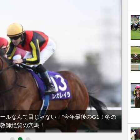
ノールなんて目じゃない！”今年最後のG1！冬の
【有
教師絶賛の穴馬！
るべき