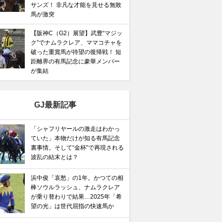
サンズ！ 非凡な才能を見せる無敗
馬が激突
【阪神C（G2）展望】武豊“マジッ
ク”でナムラクレア、ママコチャを
破った重賞馬が待望の復帰戦！ 短
距離界の有馬記念に豪華メンバー
が集結
GJ最新記事
「シャフリヤールの激走はわかっ
ていた」本物だけが知る有馬記念
裏事情。そして“金杯”で再現される
波乱の結末とは？
浜中俊「哀愁」の1年。かつての相
棒ソウルラッシュ、ナムラクレア
が乗り替わりで結果…2025年「希
望の光」は世代屈指の快速馬か