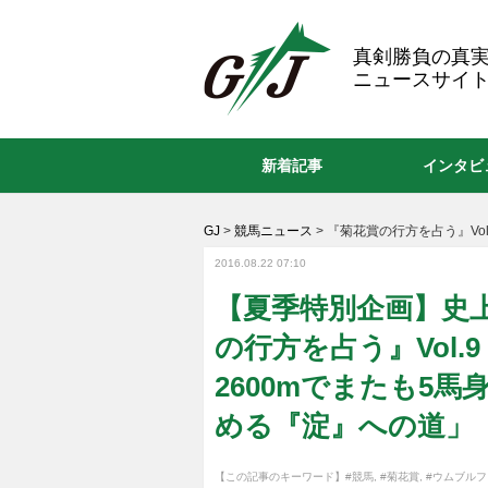
GJ
真剣勝負の真
ニュースサイト
新着記事
インタビ
GJ
>
競馬ニュース
>
『菊花賞の行方を占う』Vol
2016.08.22 07:10
【夏季特別企画】史
の行方を占う』Vol.
2600mでまたも5
める『淀』への道」
【この記事のキーワード】
#競馬
,
#菊花賞
,
#ウムブルフ