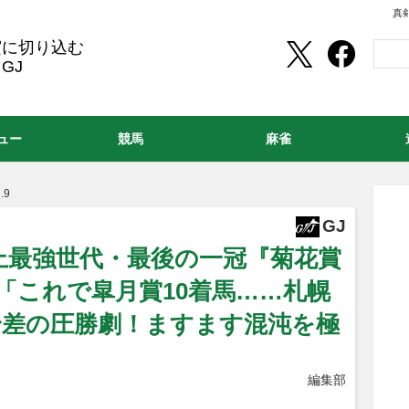
真
実に切り込む
GJ
ュー
競馬
麻雀
.9
GJ
上最強世代・最後の一冠『菊花賞
9「これで皐月賞10着馬……札幌
馬身差の圧勝劇！ますます混沌を極
編集部