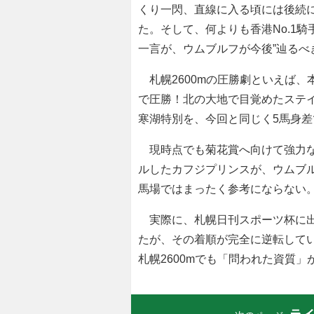
くり一閃、直線に入る頃には後続
た。そして、何よりも香港No.1
一言が、ウムブルフが今後”辿るべ
札幌2600mの圧勝劇といえば、
で圧勝！北の大地で目覚めたステ
寒湖特別を、今回と同じく5馬身
現時点でも菊花賞へ向けて強力なラ
ルしたカフジプリンスが、ウムブルフ
馬場ではまったく参考にならない
実際に、札幌日刊スポーツ杯に出
たが、その着順が完全に逆転して
札幌2600mでも「問われた資質