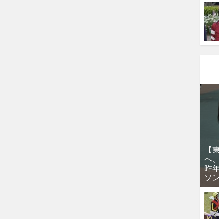
【
へ
昨
ソ