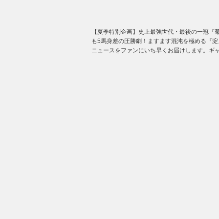
【夏季特別企画】史上最強世代・最後の一冠『菊花
も5馬身差の圧勝劇！ますます混沌を極める『淀
ニュースをファンにいち早くお届けします。ギャ