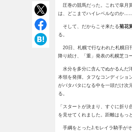
圧巻の競馬だった。これで皐月賞
は、どこまでハイレベルなのか…
そして、だからこそ来たる
菊花
る。
20日、札幌で行なわれた札幌日刊ス
降り続け、「重」発表の札幌芝コー
水分を多分に含んでぬかるんだ
本領を発揮。タフなコンディショ
がバタバタになる中を一頭だけ次
る。
「スタートが決まり、すぐに折り
を見せてくれました。距離はもっ
手綱をとったJ.モレイラ騎手が