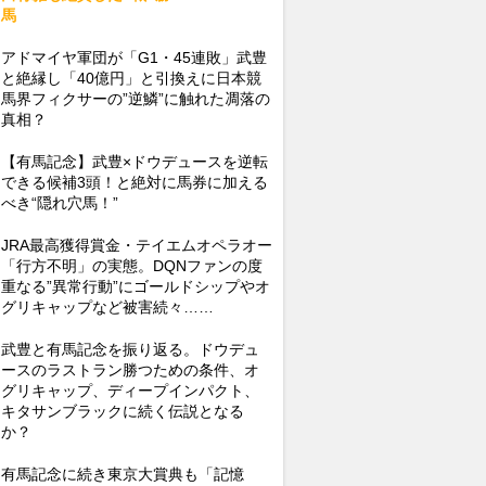
馬
アドマイヤ軍団が「G1・45連敗」武豊
と絶縁し「40億円」と引換えに日本競
馬界フィクサーの”逆鱗”に触れた凋落の
真相？
【有馬記念】武豊×ドウデュースを逆転
できる候補3頭！と絶対に馬券に加える
べき“隠れ穴馬！”
JRA最高獲得賞金・テイエムオペラオー
「行方不明」の実態。DQNファンの度
重なる”異常行動”にゴールドシップやオ
グリキャップなど被害続々……
武豊と有馬記念を振り返る。ドウデュ
ースのラストラン勝つための条件、オ
グリキャップ、ディープインパクト、
キタサンブラックに続く伝説となる
か？
有馬記念に続き東京大賞典も「記憶