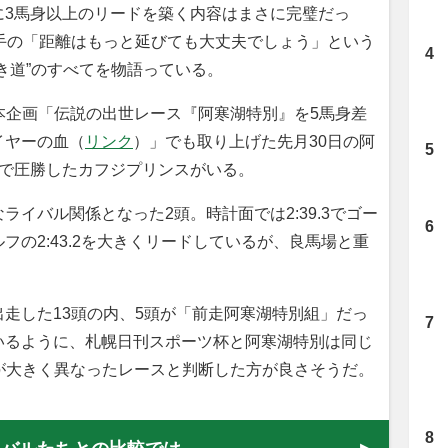
に3馬身以上のリードを築く内容はまさに完璧だっ
騎手の「距離はもっと延びても大丈夫でしょう」という
き道”のすべてを物語っている。
本企画「伝説の出世レース『阿寒湖特別』を5馬身差
イヤーの血（
リンク
）」でも取り上げた先月30日の阿
差で圧勝したカフジプリンスがいる。
イバル関係となった2頭。時計面では2:39.3でゴー
の2:43.2を大きくリードしているが、良馬場と重
。
走した13頭の内、5頭が「前走阿寒湖特別組」だっ
いるように、札幌日刊スポーツ杯と阿寒湖特別は同じ
」が大きく異なったレースと判断した方が良さそうだ。