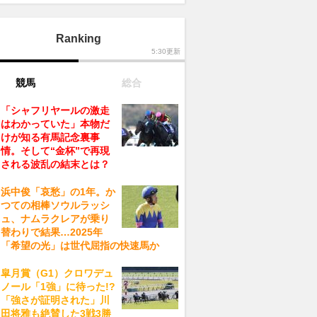
Ranking
5:30更新
競馬
総合
「シャフリヤールの激走
はわかっていた」本物だ
けが知る有馬記念裏事
情。そして“金杯”で再現
される波乱の結末とは？
浜中俊「哀愁」の1年。か
つての相棒ソウルラッシ
ュ、ナムラクレアが乗り
替わりで結果…2025年
「希望の光」は世代屈指の快速馬か
皐月賞（G1）クロワデュ
ノール「1強」に待った!?
「強さが証明された」川
田将雅も絶賛した3戦3勝