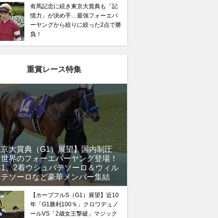
有馬記念に続き東京大賞典も「記
憶力」が決め手…最強フォーエバ
ーヤングから絞りに絞った2点で勝
負！
重賞レース特集
東京大賞典（G1）展望】国内制圧
、世界のフォーエバーヤング登場！
年1、2着ウシュバテソーロ＆ウィル
ンテソーロなど豪華メンバー集結
【ホープフルS（G1）展望】近10
年「G1勝利100％」クロワデュノ
ールVS「2歳女王撃破」マジック