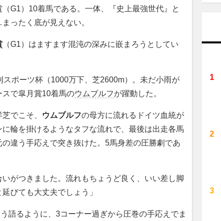
（G1）10着馬である。一体、『史上最強世代』と
…まったく底が見えない。
賞
（G1）はますます混沌の深みに嵌まろうとしてい
ポーツ杯（1000万下、芝2600m）。未だ小雨が
スで皐月賞10着馬の
ウムブルフ
が躍動した。
洋芝でこそ、
ウムブルフ
の母方に流れるドイツ血統が
ンに輪を掛けるようなタフな流れで、最後は出走各馬
元の違う手応えで突き抜けた。5馬身差の圧勝劇であ
合いがつきました。流れもちょうど良く、いい差し脚
と延びても大丈夫でしょう」
そう語るように、3コーナー過ぎから圧巻の手応えでま