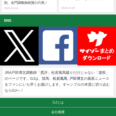
則、名門調教師絶賛の穴馬！
2024.12.20
2024.12.24
SNS
JRA戸田博文調教師「悪評」松若風馬蹴りだけじゃない「遺恨」
のページです。GJは、競馬、
松若風馬
,
戸田博文
の最新ニュース
をファンにいち早くお届けします。ギャンブルの本質に切り込む
ならGJへ！
GJとは
会社概要