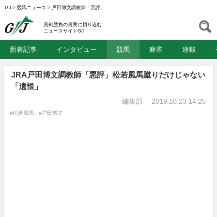
GJ
>
競馬ニュース
>
戸田博文調教師「悪評」
GJ
S
真剣勝負の真実に切り込む
ニュースサイトGJ
新着記事
インタビュー
競馬
麻雀
連載
JRA戸田博文調教師「悪評」松若風馬蹴りだけじゃない
「遺恨」
編集部
2019.10.23 14:25
#松若風馬
#戸田博文