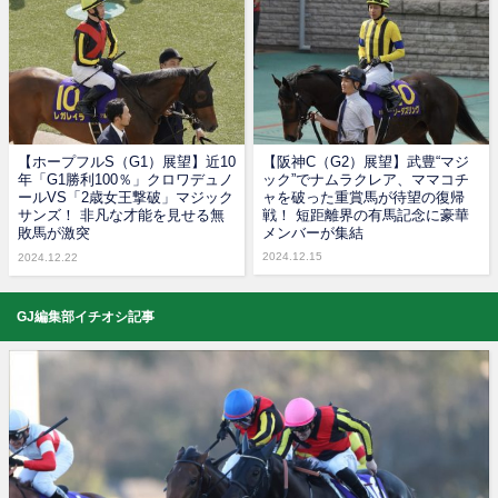
【ホープフルS（G1）展望】近10
【阪神C（G2）展望】武豊“マジ
年「G1勝利100％」クロワデュノ
ック”でナムラクレア、ママコチ
ールVS「2歳女王撃破」マジック
ャを破った重賞馬が待望の復帰
サンズ！ 非凡な才能を見せる無
戦！ 短距離界の有馬記念に豪華
敗馬が激突
メンバーが集結
2024.12.15
2024.12.22
GJ編集部イチオシ記事