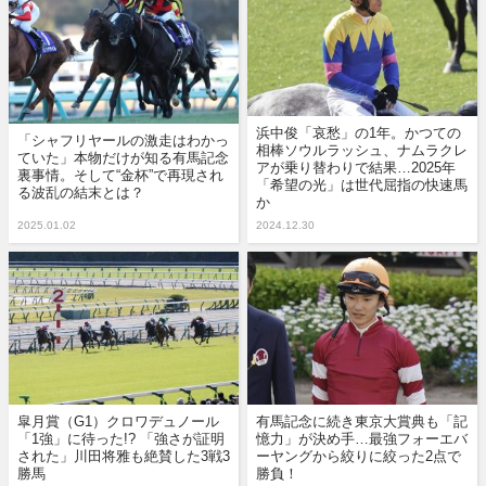
浜中俊「哀愁」の1年。かつての
「シャフリヤールの激走はわかっ
相棒ソウルラッシュ、ナムラクレ
ていた」本物だけが知る有馬記念
アが乗り替わりで結果…2025年
裏事情。そして“金杯”で再現され
「希望の光」は世代屈指の快速馬
る波乱の結末とは？
か
2025.01.02
2024.12.30
皐月賞（G1）クロワデュノール
有馬記念に続き東京大賞典も「記
「1強」に待った!? 「強さが証明
憶力」が決め手…最強フォーエバ
された」川田将雅も絶賛した3戦3
ーヤングから絞りに絞った2点で
勝馬
勝負！