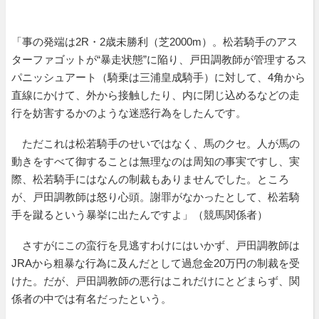
「事の発端は2R・2歳未勝利（芝2000m）。松若騎手のアス
ターファゴットが“暴走状態”に陥り、戸田調教師が管理するス
パニッシュアート（騎乗は三浦皇成騎手）に対して、4角から
直線にかけて、外から接触したり、内に閉じ込めるなどの走
行を妨害するかのような迷惑行為をしたんです。
ただこれは松若騎手のせいではなく、馬のクセ。人が馬の
動きをすべて御することは無理なのは周知の事実ですし、実
際、松若騎手にはなんの制裁もありませんでした。ところ
が、戸田調教師は怒り心頭。謝罪がなかったとして、松若騎
手を蹴るという暴挙に出たんですよ」（競馬関係者）
さすがにこの蛮行を見逃すわけにはいかず、戸田調教師は
JRAから粗暴な行為に及んだとして過怠金20万円の制裁を受
けた。だが、戸田調教師の悪行はこれだけにとどまらず、関
係者の中では有名だったという。