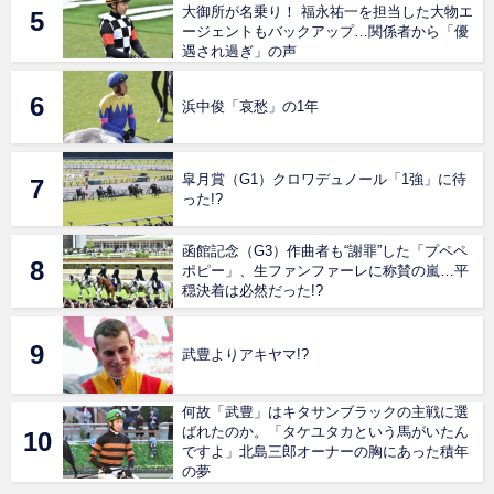
大御所が名乗り！ 福永祐一を担当した大物エ
ージェントもバックアップ…関係者から「優
遇され過ぎ」の声
浜中俊「哀愁」の1年
皐月賞（G1）クロワデュノール「1強」に待
った!?
函館記念（G3）作曲者も“謝罪”した「プペペ
ポピー」、生ファンファーレに称賛の嵐…平
穏決着は必然だった!?
武豊よりアキヤマ!?
何故「武豊」はキタサンブラックの主戦に選
ばれたのか。「タケユタカという馬がいたん
ですよ」北島三郎オーナーの胸にあった積年
の夢