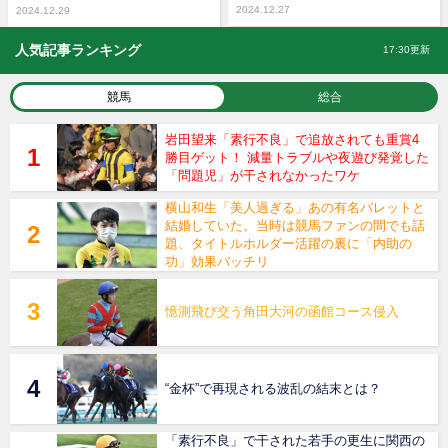
2024.12.27
2024.12.29
人気記事ランキング
17:30更新
競馬
総合
岩田望来「素行不良」で追放されても重賞4
勝目ゲット！ 減量トラブルや夜遊び発覚した
「問題児」が干されなかったワケ
横山和生「美人過ぎる」あの有名バレットと
結婚していた。当時は競馬ファンの間でも話
題、タイトルホルダー活躍の裏に「内助の
功」効果バッチリ
憶測飛び交う角田大河の函館コース侵入
“金杯”で再現される波乱の結末とは？
「素行不良」で干された若手の更生に関西の