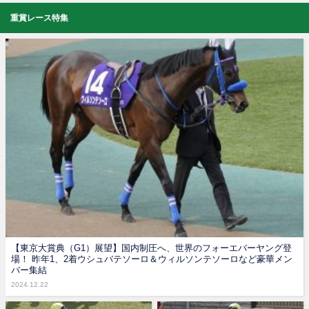
重賞レース特集
【東京大賞典（G1）展望】国内制圧へ、世界のフォーエバーヤング登
場！ 昨年1、2着ウシュバテソーロ＆ウィルソンテソーロなど豪華メン
バー集結
2024.12.22