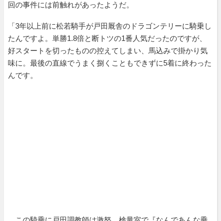
回の事件には前触れがあったようだ。
「3年以上前に松若騎手が戸田厩舎のドラゴンテリーに騎乗し
たんですよ。単勝1.8倍と断トツの1番人気だったのですが、
好スタートを切ったものの控えてしまい、馬込みで掛かり気
味に。最後の直線でうまく捌くこともできずに5着に終わった
んです。
この騎乗に戸田調教師は激怒。検量室で『なんであんな乗