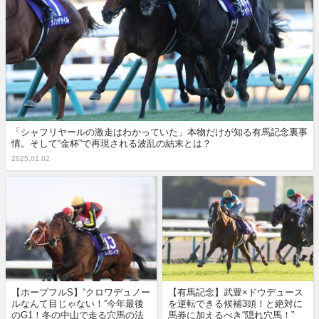
「シャフリヤールの激走はわかっていた」本物だけが知る有馬記念裏事
情。そして“金杯”で再現される波乱の結末とは？
2025.01.02
【ホープフルS】“クロワデュノー
【有馬記念】武豊×ドウデュース
ルなんて目じゃない！”今年最後
を逆転できる候補3頭！と絶対に
のG1！冬の中山で走る穴馬の法
馬券に加えるべき“隠れ穴馬！”