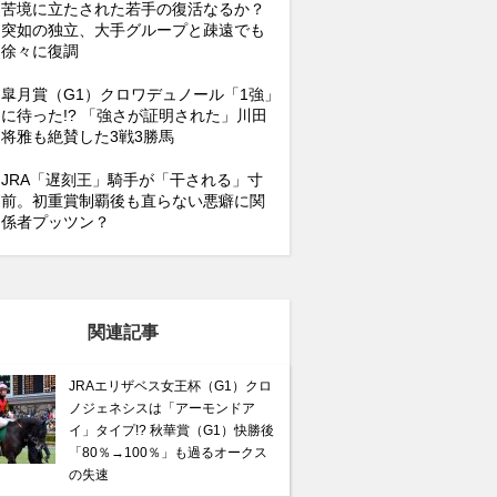
苦境に立たされた若手の復活なるか？
突如の独立、大手グループと疎遠でも
徐々に復調
皐月賞（G1）クロワデュノール「1強」
に待った!? 「強さが証明された」川田
将雅も絶賛した3戦3勝馬
JRA「遅刻王」騎手が「干される」寸
前。初重賞制覇後も直らない悪癖に関
係者プッツン？
関連記事
JRAエリザベス女王杯（G1）クロ
ノジェネシスは「アーモンドア
イ」タイプ!? 秋華賞（G1）快勝後
「80％→100％」も過るオークス
の失速