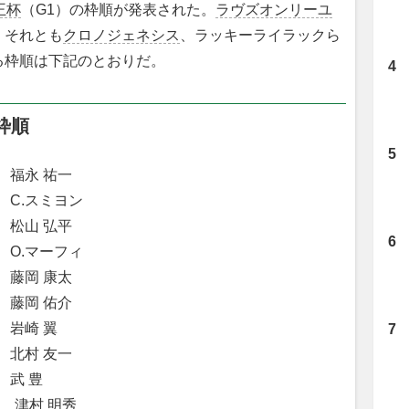
王杯
（G1）の枠順が発表された。
ラヴズオンリーユ
。それとも
クロノジェネシス
、ラッキーライラックら
る枠順は下記のとおりだ。
枠順
福永 祐一
 C.スミヨン
 松山 弘平
O.マーフィ
藤岡 康太
藤岡 佑介
 岩崎 翼
 北村 友一
 武 豊
 津村 明秀