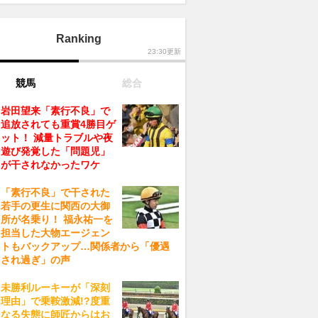
Ranking
23:30更新
競馬
総合
岩田望来「素行不良」で
追放されても重賞4勝目ゲ
ット！ 減量トラブルや夜
遊び発覚した「問題児」
が干されなかったワケ
「素行不良」で干された
若手の更生に関西の大御
所が名乗り！ 福永祐一を
担当した大物エージェン
トもバックアップ…関係者から「優遇
され過ぎ」の声
未勝利ルーキーが「深刻
理由」で乗鞍激減!?度重
なる失態に師匠からはお