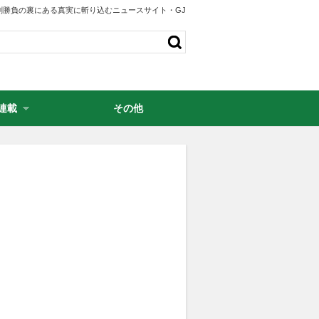
剣勝負の裏にある真実に斬り込むニュースサイト・GJ
連載
その他
・