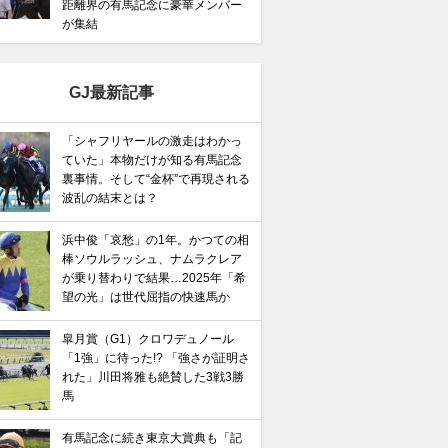
距離界の有馬記念に豪華メンバー
が集結
GJ最新記事
「シャフリヤールの激走はわかっ
ていた」本物だけが知る有馬記念
裏事情。そして“金杯”で再現される
波乱の結末とは？
浜中俊「哀愁」の1年。かつての相
棒ソウルラッシュ、ナムラクレア
が乗り替わりで結果…2025年「希
望の光」は世代屈指の快速馬か
皐月賞（G1）クロワデュノール
「1強」に待った!? 「強さが証明さ
れた」川田将雅も絶賛した3戦3勝
馬
有馬記念に続き東京大賞典も「記