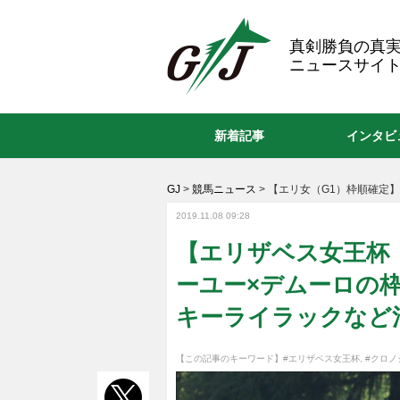
GJ
真剣勝負の真
ニュースサイト
新着記事
インタビ
GJ
>
競馬ニュース
>
【エリ女（G1）枠順確定】
2019.11.08 09:28
【エリザベス女王杯
ーユー×デムーロの
キーライラックなど混
【この記事のキーワード】
#エリザベス女王杯
,
#クロノ