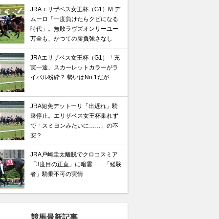
JRAエリザベス女王杯（G1）M.デ
ムーロ「一度負けたらクビになる
時代」。無敗ラヴズオンリーユー
万全も、かつての勝負強さなし
JRAエリザベス女王杯（G1）「充
実一途」スカーレットカラーがラ
イバル粉砕？ 勢いはNo.1だが
JRA短免デットーリ「出遅れ」騎
乗停止。エリザベス女王杯乗れず
で「スミヨンみたいに……」の不
安？
JRA戸崎圭太離脱でクロコスミア
「3度目の正直」に暗雲……「経験
者」騎乗不可の実情
競馬最新記事