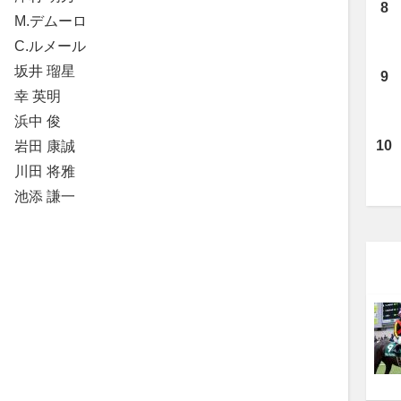
 M.デムーロ
C.ルメール
 坂井 瑠星
 幸 英明
 浜中 俊
 岩田 康誠
川田 将雅
 池添 謙一