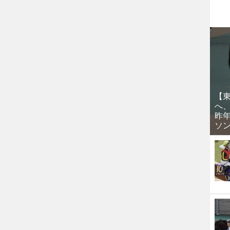
【
へ
昨
ソ