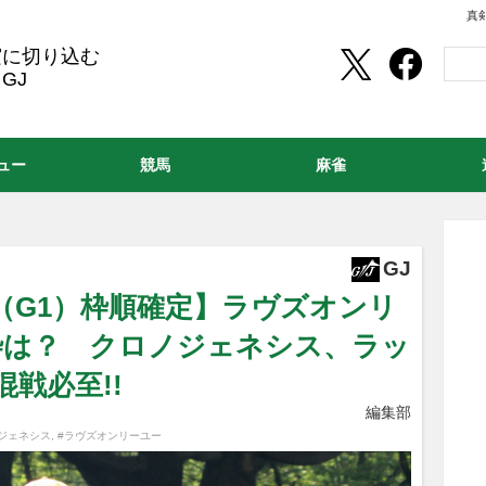
真
実に切り込む
GJ
ュー
競馬
麻雀
GJ
（G1）枠順確定】ラヴズオンリ
枠は？ クロノジェネシス、ラッ
戦必至!!
編集部
ジェネシス
,
#ラヴズオンリーユー