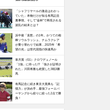
「シャフリヤールの激走はわかっ
ていた」本物だけが知る有馬記念
裏事情。そして“金杯”で再現される
馬記念】武豊×ドウデュースを逆転できる候補3頭！と絶
波乱の結末とは？
“隠れ穴馬！”
浜中俊「哀愁」の1年。かつての相
棒ソウルラッシュ、ナムラクレア
が乗り替わりで結果…2025年「希
望の光」は世代屈指の快速馬か
皐月賞（G1）クロワデュノール
「1強」に待った!? 「強さが証明さ
れた」川田将雅も絶賛した3戦3勝
馬
有馬記念に続き東京大賞典も「記
憶力」が決め手…最強フォーエバ
ーヤングから絞りに絞った2点で勝
負！