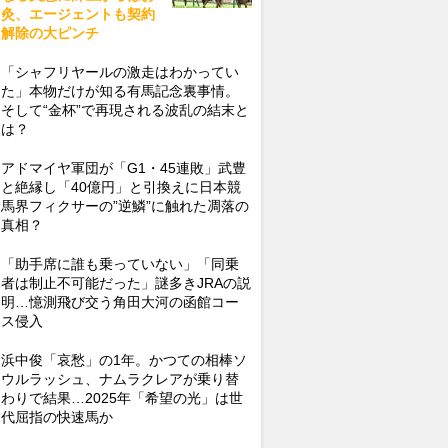
灸、エージェントも契約
解除の大ピンチ
「シャフリヤールの激走はわかってい
た」本物だけが知る有馬記念裏事情。
そして“金杯”で再現される波乱の結末と
は？
アドマイヤ軍団が「G1・45連敗」武豊
と絶縁し「40億円」と引換えに日本競
馬界フィクサーの”逆鱗”に触れた凋落の
真相？
「助手席に誰も乗っていない」「同乗
者は制止不可能だった」謎多きJRAの説
明…憶測飛び交う角田大河の函館コー
ス侵入
浜中俊「哀愁」の1年。かつての相棒ソ
ウルラッシュ、ナムラクレアが乗り替
わりで結果…2025年「希望の光」は世
代屈指の快速馬か