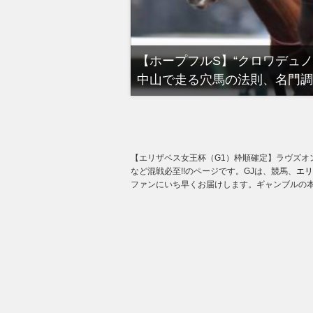
る有馬記念裏事情。そ
【ホープフルS】“クロワデュ
中山で走る穴馬の法則、名門調
【エリザベス女王杯（G1）枠順確定】ラヴズオ
など混戦必至!!のページです。GJは、競馬、
エリ
ファンにいち早くお届けします。ギャンブルの本