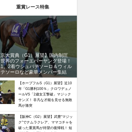
重賞レース特集
東京大賞典（G1）展望】国内制圧
、世界のフォーエバーヤング登場！
年1、2着ウシュバテソーロ＆ウィル
ンテソーロなど豪華メンバー集結
【ホープフルS（G1）展望】近10
年「G1勝利100％」クロワデュノ
ールVS「2歳女王撃破」マジック
サンズ！ 非凡な才能を見せる無敗
馬が激突
【阪神C（G2）展望】武豊“マジッ
ク”でナムラクレア、ママコチャを
破った重賞馬が待望の復帰戦！ 短