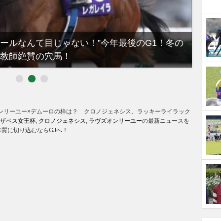
ノールなんて目じゃない！”今年最後のG1！冬の
【有
教師絶賛の穴馬！
るべき
ンリーユー×デムーロの枠は？ クロノジェネシス、ラッキーライラック
ザベス女王杯
,
クロノジェネシス
,
ラヴズオンリーユー
の最新ニュースを
質に切り込むならGJへ！