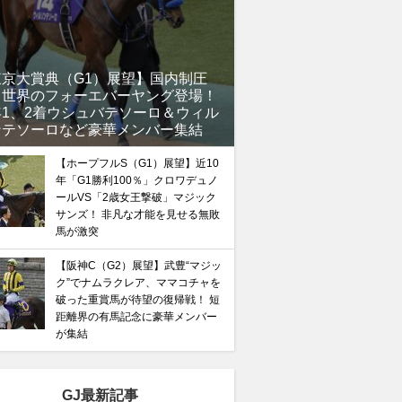
東京大賞典（G1）展望】国内制圧
、世界のフォーエバーヤング登場！
年1、2着ウシュバテソーロ＆ウィル
ンテソーロなど豪華メンバー集結
馬記念】武豊×ドウデュースを逆転できる候補3頭！と絶
【ホープフルS（G1）展望】近10
年「G1勝利100％」クロワデュノ
“隠れ穴馬！”
ールVS「2歳女王撃破」マジック
サンズ！ 非凡な才能を見せる無敗
馬が激突
【阪神C（G2）展望】武豊“マジッ
ク”でナムラクレア、ママコチャを
破った重賞馬が待望の復帰戦！ 短
距離界の有馬記念に豪華メンバー
が集結
GJ最新記事