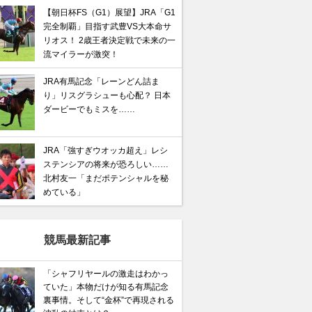
【朝日杯FS（G1）展望】JRA「G1
完全制覇」目指す武豊VS大本命サ
リオス！ 2歳王者決定戦で未来の一
流マイラーが激突！
JRA有馬記念「レーンどん詰ま
り」リスグラシューも心配？ 日本
ダービーでもミスを……
JRA「強すぎウオッカ超え」レシ
ステンシアの将来が恐ろしい……
北村友一「まだポテンシャルを秘
めている」
競馬最新記事
「シャフリヤールの激走はわかっ
ていた」本物だけが知る有馬記念
裏事情。そして“金杯”で再現される