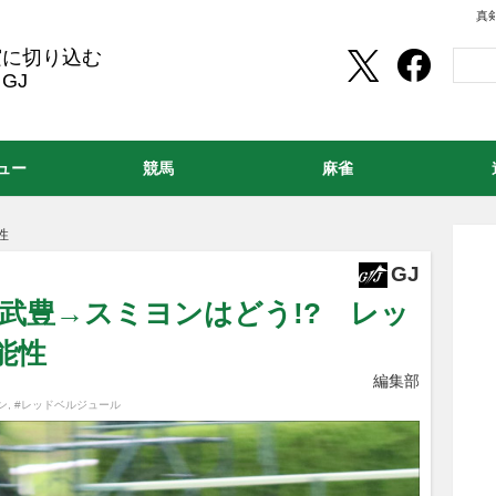
真
実に切り込む
GJ
ュー
競馬
麻雀
性
GJ
1）武豊→スミヨンはどう!? レッ
能性
編集部
ン
,
#レッドベルジュール