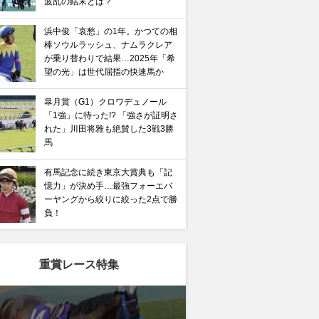
波乱の結末とは？
浜中俊「哀愁」の1年。かつての相
棒ソウルラッシュ、ナムラクレア
が乗り替わりで結果…2025年「希
望の光」は世代屈指の快速馬か
皐月賞（G1）クロワデュノール
「1強」に待った!? 「強さが証明さ
れた」川田将雅も絶賛した3戦3勝
馬
有馬記念に続き東京大賞典も「記
憶力」が決め手…最強フォーエバ
ーヤングから絞りに絞った2点で勝
負！
重賞レース特集