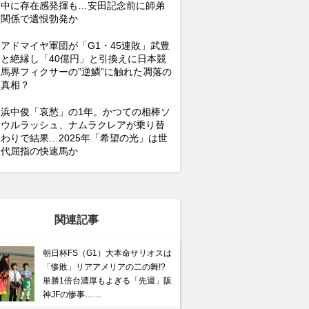
中に存在感発揮も…安田記念前に師弟
関係で遺恨勃発か
アドマイヤ軍団が「G1・45連敗」武豊
と絶縁し「40億円」と引換えに日本競
馬界フィクサーの”逆鱗”に触れた凋落の
真相？
浜中俊「哀愁」の1年。かつての相棒ソ
ウルラッシュ、ナムラクレアが乗り替
わりで結果…2025年「希望の光」は世
代屈指の快速馬か
関連記事
朝日杯FS（G1）大本命サリオスは
「惨敗」リアアメリアの二の舞!?
単勝1倍台濃厚もよぎる「先週」阪
神JFの惨事……