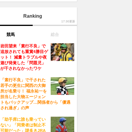
Ranking
17:30更新
競馬
総合
岩田望来「素行不良」で
追放されても重賞4勝目ゲ
ット！ 減量トラブルや夜
遊び発覚した「問題児」
が干されなかったワケ
「素行不良」で干された
若手の更生に関西の大御
所が名乗り！ 福永祐一を
担当した大物エージェン
トもバックアップ…関係者から「優遇
され過ぎ」の声
「助手席に誰も乗ってい
ない」「同乗者は制止不
可能だった」謎多きJRA