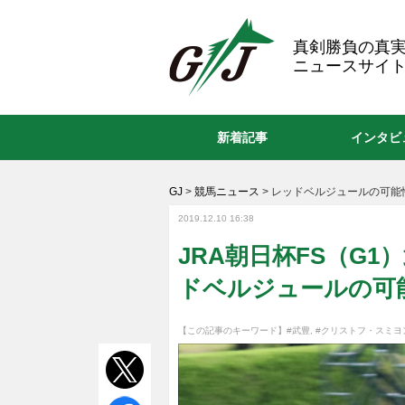
GJ
真剣勝負の真
ニュースサイト
新着記事
インタビ
GJ
>
競馬ニュース
>
レッドベルジュールの可能
2019.12.10 16:38
JRA朝日杯FS（G
ドベルジュールの可
【この記事のキーワード】
#武豊
,
#クリストフ・スミヨ