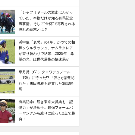
「シャフリヤールの激走はわかっ
ていた」本物だけが知る有馬記念
裏事情。そして“金杯”で再現される
波乱の結末とは？
浜中俊「哀愁」の1年。かつての相
棒ソウルラッシュ、ナムラクレア
が乗り替わりで結果…2025年「希
望の光」は世代屈指の快速馬か
皐月賞（G1）クロワデュノール
「1強」に待った!? 「強さが証明さ
れた」川田将雅も絶賛した3戦3勝
馬
有馬記念に続き東京大賞典も「記
憶力」が決め手…最強フォーエバ
ーヤングから絞りに絞った2点で勝
負！