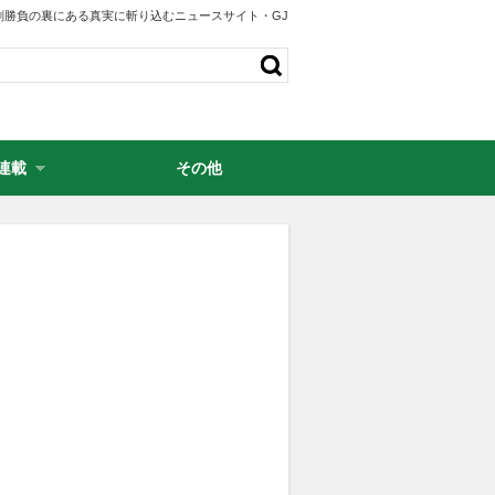
剣勝負の裏にある真実に斬り込むニュースサイト・GJ
連載
その他
・