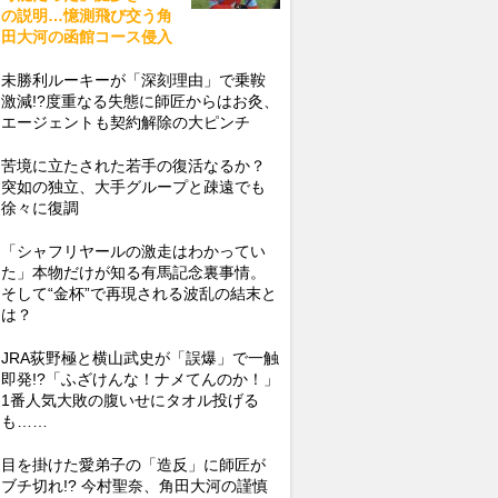
の説明…憶測飛び交う角
田大河の函館コース侵入
未勝利ルーキーが「深刻理由」で乗鞍
激減!?度重なる失態に師匠からはお灸、
エージェントも契約解除の大ピンチ
苦境に立たされた若手の復活なるか？
突如の独立、大手グループと疎遠でも
徐々に復調
「シャフリヤールの激走はわかってい
た」本物だけが知る有馬記念裏事情。
そして“金杯”で再現される波乱の結末と
は？
JRA荻野極と横山武史が「誤爆」で一触
即発!?「ふざけんな！ナメてんのか！」
1番人気大敗の腹いせにタオル投げる
も……
目を掛けた愛弟子の「造反」に師匠が
ブチ切れ!? 今村聖奈、角田大河の謹慎