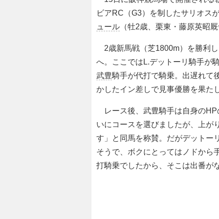
ビアRC（G3）を制したサリオス
ュール
（牡2歳、栗東・藤原英昭
2歳新馬戦（芝1800m）を勝利
へ。ここではL.デットーリ騎手が
武豊
騎手が代打で騎乗。出遅れて後
かしたイン差しで見事優勝を果た
レース後、武豊騎手は自身のHP
いにコースを選びましたが、上が
す」と同馬を称賛。だがデットー
そうで、ボクにとってはノドから
打騎乗でしたから、そこは出番が