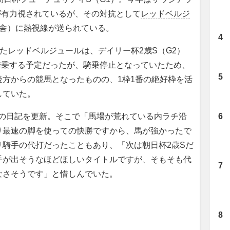
が有力視されているが、その対抗として
レッドベルジ
厩舎）に熱視線が送られている。
したレッドベルジュールは、デイリー杯2歳S（G2）
騎乗する予定だったが、騎乗停止となっていたため、
方からの競馬となったものの、1枠1番の絶好枠を活
していた。
の日記を更新。そこで「馬場が荒れている内ラチ沿
り最速の脚を使っての快勝ですから、馬が強かったで
リ騎手の代打だったこともあり、「次は朝日杯2歳Sだ
手が出そうなほどほしいタイトルですが、そもそも代
なさそうです」と惜しんでいた。