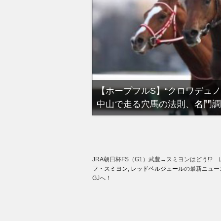
る有馬記念裏事情。そ
【ホープフルS】“クロワデュ
中山で走る穴馬の法則、名門調
JRA朝日杯FS（G1）武豊→スミヨンはどう!
フ・スミヨン
,
レッドベルジュール
の最新ニュー
GJへ！