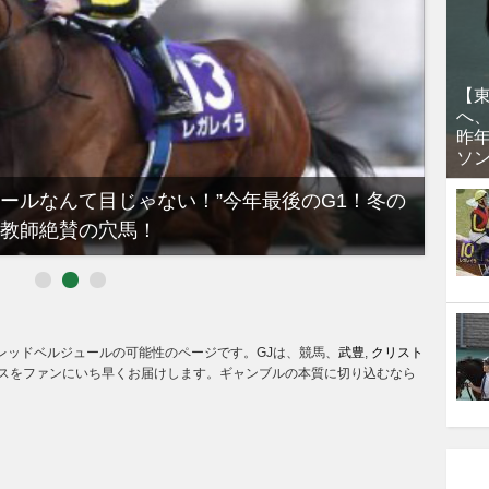
【
へ
昨
ソ
ノールなんて目じゃない！”今年最後のG1！冬の
【有
教師絶賛の穴馬！
るべき
? レッドベルジュールの可能性のページです。GJは、競馬、
武豊
,
クリスト
スをファンにいち早くお届けします。ギャンブルの本質に切り込むなら