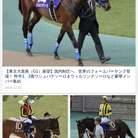
【東京大賞典（G1）展望】国内制圧へ、世界のフォーエバーヤング登
場！ 昨年1、2着ウシュバテソーロ＆ウィルソンテソーロなど豪華メン
バー集結
2024.12.22