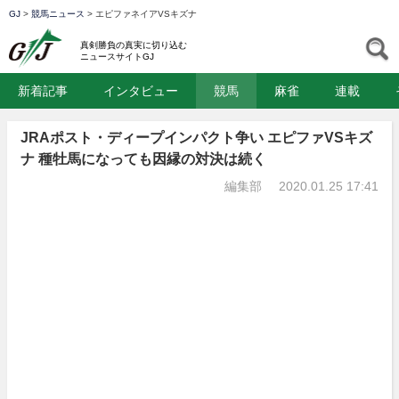
GJ
>
競馬ニュース
>
エピファネイアVSキズナ
GJ
S
真剣勝負の真実に切り込む
ニュースサイトGJ
新着記事
インタビュー
競馬
麻雀
連載
JRAポスト・ディープインパクト争い エピファVSキズ
ナ 種牡馬になっても因縁の対決は続く
編集部
2020.01.25 17:41