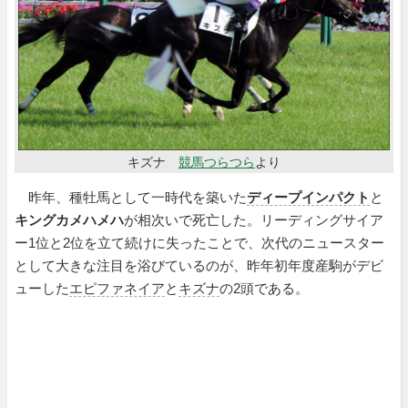
キズナ
競馬つらつら
より
昨年、種牡馬として一時代を築いた
ディープインパクト
と
キングカメハメハ
が相次いで死亡した。リーディングサイア
ー1位と2位を立て続けに失ったことで、次代のニュースター
として大きな注目を浴びているのが、昨年初年度産駒がデビ
ューした
エピファネイア
と
キズナ
の2頭である。