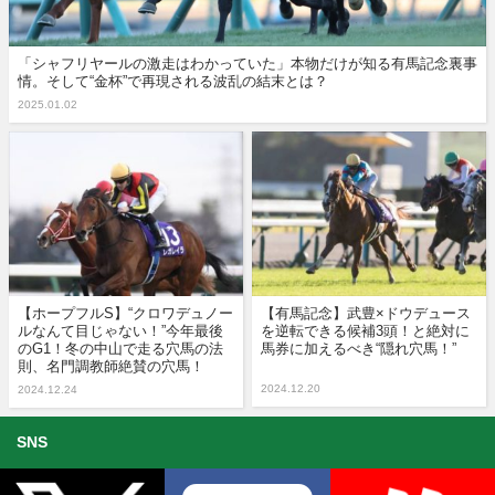
「シャフリヤールの激走はわかっていた」本物だけが知る有馬記念裏事
情。そして“金杯”で再現される波乱の結末とは？
2025.01.02
【ホープフルS】“クロワデュノー
【有馬記念】武豊×ドウデュース
ルなんて目じゃない！”今年最後
を逆転できる候補3頭！と絶対に
のG1！冬の中山で走る穴馬の法
馬券に加えるべき“隠れ穴馬！”
則、名門調教師絶賛の穴馬！
2024.12.20
2024.12.24
SNS