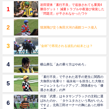
岩田望来「素行不良」で追放されても重賞4
勝目ゲット！ 減量トラブルや夜遊び発覚した
「問題児」が干されなかったワケ
憶測飛び交う角田大河の函館コース侵入
“金杯”で再現される波乱の結末とは？
横山典弘「あの乗り方はやめろ」
「素行不良」で干された若手の更生に関西の
大御所が名乗り！ 福永祐一を担当した大物エ
ージェントもバックアップ…関係者から「優
遇され過ぎ」の声
何故「武豊」はキタサンブラックの主戦に選
ばれたのか。「タケユタカという馬がいたん
ですよ」北島三郎オーナーの胸にあった積年