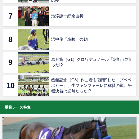
の夢
池添謙一紆余曲折
浜中俊「哀愁」の1年
皐月賞（G1）クロワデュノール「1強」に待
った!?
函館記念（G3）作曲者も“謝罪”した「プペペ
ポピー」、生ファンファーレに称賛の嵐…平
穏決着は必然だった!?
重賞レース特集