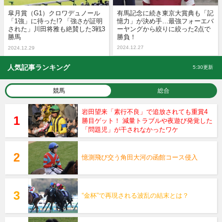
皐月賞（G1）クロワデュノール
有馬記念に続き東京大賞典も「記
「1強」に待った!? 「強さが証明
憶力」が決め手…最強フォーエバ
された」川田将雅も絶賛した3戦3
ーヤングから絞りに絞った2点で
勝馬
勝負！
2024.12.27
2024.12.29
人気記事ランキング
5:30更新
競馬
総合
岩田望来「素行不良」で追放されても重賞4
勝目ゲット！ 減量トラブルや夜遊び発覚した
「問題児」が干されなかったワケ
憶測飛び交う角田大河の函館コース侵入
“金杯”で再現される波乱の結末とは？