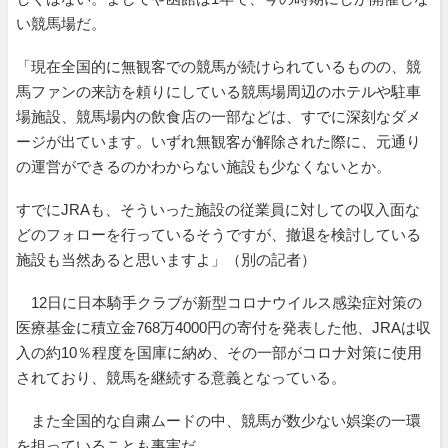
い競馬場だ。
「現在全国的に無観客での競馬が続けられているものの、競
馬ファンの来訪を頼りにしている競馬場周辺のホテルや駐車
場施設、競馬場内の飲食店の一部などは、すでに深刻なダメ
ージが出ています。いずれ無観客が解除された際に、元通り
の運営ができるのかわからない施設も少なくないとか。
すでにJRAも、そういった施設の従業員に対しての収入面な
どのフォローを行っているそうですが、撤退を検討している
施設も当然あると思いますよ」（別の記者）
12日に日本騎手クラブが新型コロナウイルス感染症対策の
医療基金に積立金768万4000円の寄付を発表した他、JRAは収
入の約10％程度を国庫に納め、その一部がコロナ対策に使用
されており、競馬を継続する意義となっている。
また全国的な自粛ムードの中、競馬が数少ない娯楽の一環
を担っていることも事実だ。