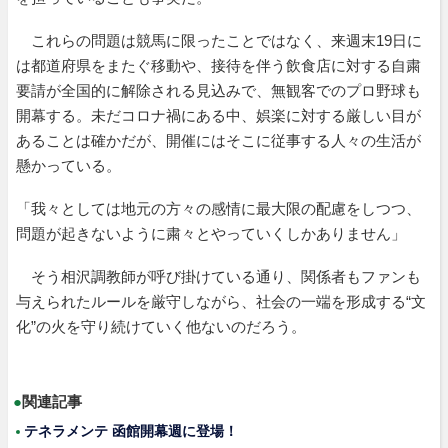
これらの問題は競馬に限ったことではなく、来週末19日に
は都道府県をまたぐ移動や、接待を伴う飲食店に対する自粛
要請が全国的に解除される見込みで、無観客でのプロ野球も
開幕する。未だコロナ禍にある中、娯楽に対する厳しい目が
あることは確かだが、開催にはそこに従事する人々の生活が
懸かっている。
「我々としては地元の方々の感情に最大限の配慮をしつつ、
問題が起きないように粛々とやっていくしかありません」
そう相沢調教師が呼び掛けている通り、関係者もファンも
与えられたルールを厳守しながら、社会の一端を形成する“文
化”の火を守り続けていく他ないのだろう。
●
関連記事
テネラメンテ 函館開幕週に登場！