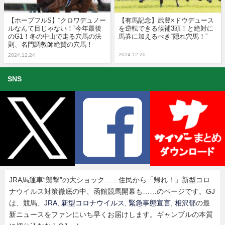
【ホープフルS】“クロワデュノー
【有馬記念】武豊×ドウデュース
ルなんて目じゃない！”今年最後
を逆転できる候補3頭！と絶対に
のG1！冬の中山で走る穴馬の法
馬券に加えるべき“隠れ穴馬！”
則、名門調教師絶賛の穴馬！
2024.12.20
2024.12.24
SNS
JRA馬運車“襲撃”の大ショック……住民から「帰れ！」新型コロ
ナウイルス対策徹底の中、函館競馬開幕も……のページです。GJ
は、競馬、
JRA
,
新型コロナウイルス
,
緊急事態宣言
,
相沢郁
の最
新ニュースをファンにいち早くお届けします。ギャンブルの本質