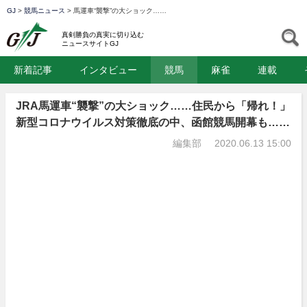
GJ
>
競馬ニュース
>
馬運車“襲撃”の大ショック……
GJ
S
真剣勝負の真実に切り込む
ニュースサイトGJ
新着記事
インタビュー
競馬
麻雀
連載
JRA馬運車“襲撃”の大ショック……住民から「帰れ！」
新型コロナウイルス対策徹底の中、函館競馬開幕も……
編集部
2020.06.13 15:00