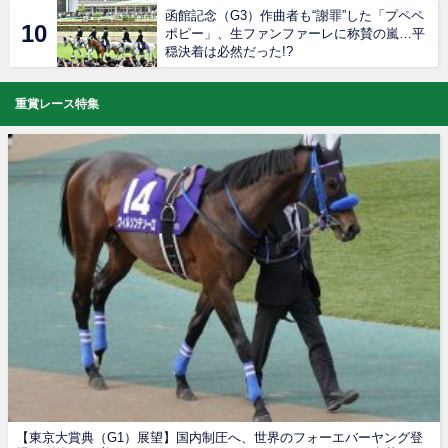
函館記念（G3）作曲者も“謝罪”した「プペペ
ポピー」、生ファンファーレに称賛の嵐…平
穏決着は必然だった!?
重賞レース特集
【東京大賞典（G1）展望】国内制圧へ、世界のフォーエバーヤング登