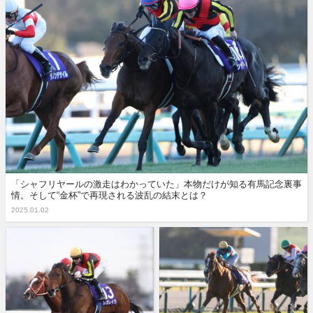
「シャフリヤールの激走はわかっていた」本物だけが知る有馬記念裏事
情。そして“金杯”で再現される波乱の結末とは？
2025.01.02