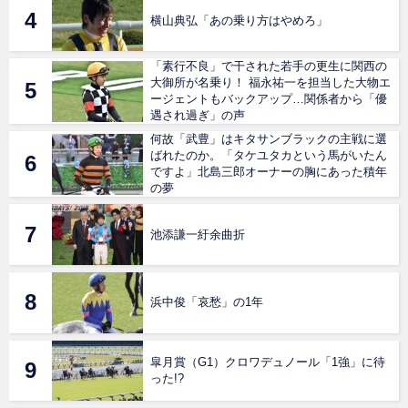
横山典弘「あの乗り方はやめろ」
「素行不良」で干された若手の更生に関西の
大御所が名乗り！ 福永祐一を担当した大物エ
ージェントもバックアップ…関係者から「優
遇され過ぎ」の声
何故「武豊」はキタサンブラックの主戦に選
ばれたのか。「タケユタカという馬がいたん
ですよ」北島三郎オーナーの胸にあった積年
の夢
池添謙一紆余曲折
浜中俊「哀愁」の1年
皐月賞（G1）クロワデュノール「1強」に待
った!?