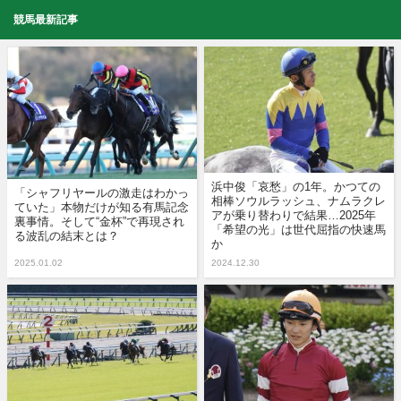
競馬最新記事
浜中俊「哀愁」の1年。かつての
「シャフリヤールの激走はわかっ
相棒ソウルラッシュ、ナムラクレ
ていた」本物だけが知る有馬記念
アが乗り替わりで結果…2025年
裏事情。そして“金杯”で再現され
「希望の光」は世代屈指の快速馬
る波乱の結末とは？
か
2025.01.02
2024.12.30