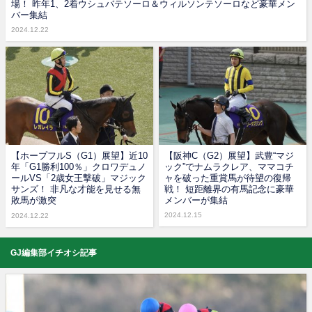
場！ 昨年1、2着ウシュバテソーロ＆ウィルソンテソーロなど豪華メン
バー集結
2024.12.22
【ホープフルS（G1）展望】近10
【阪神C（G2）展望】武豊“マジ
年「G1勝利100％」クロワデュノ
ック”でナムラクレア、ママコチ
ールVS「2歳女王撃破」マジック
ャを破った重賞馬が待望の復帰
サンズ！ 非凡な才能を見せる無
戦！ 短距離界の有馬記念に豪華
敗馬が激突
メンバーが集結
2024.12.15
2024.12.22
GJ編集部イチオシ記事