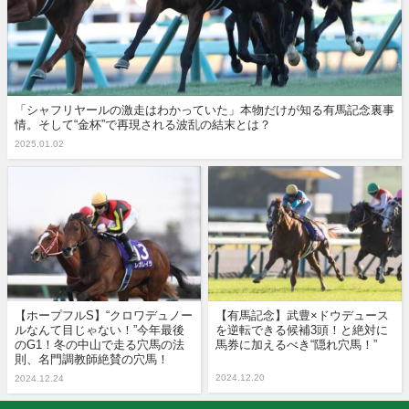
「シャフリヤールの激走はわかっていた」本物だけが知る有馬記念裏事
情。そして“金杯”で再現される波乱の結末とは？
2025.01.02
【ホープフルS】“クロワデュノー
【有馬記念】武豊×ドウデュース
ルなんて目じゃない！”今年最後
を逆転できる候補3頭！と絶対に
のG1！冬の中山で走る穴馬の法
馬券に加えるべき“隠れ穴馬！”
則、名門調教師絶賛の穴馬！
2024.12.20
2024.12.24