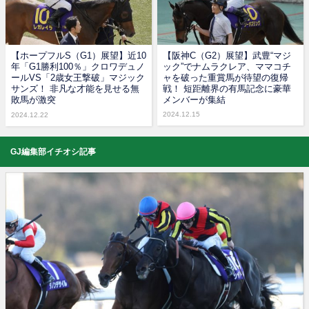
【ホープフルS（G1）展望】近10
【阪神C（G2）展望】武豊“マジ
年「G1勝利100％」クロワデュノ
ック”でナムラクレア、ママコチ
ールVS「2歳女王撃破」マジック
ャを破った重賞馬が待望の復帰
サンズ！ 非凡な才能を見せる無
戦！ 短距離界の有馬記念に豪華
敗馬が激突
メンバーが集結
2024.12.15
2024.12.22
GJ編集部イチオシ記事