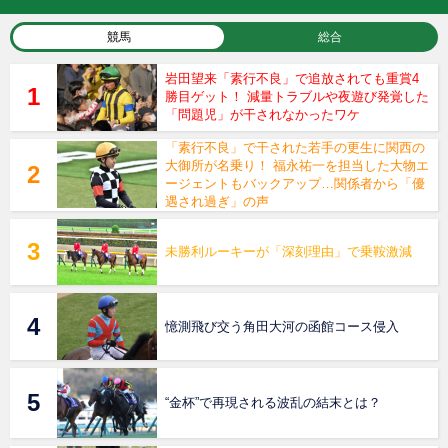
競馬
総合
岩田望来「素行不良」で追放されても重賞4
勝目ゲット！ 減量トラブルや夜遊び発覚した
「問題児」が干されなかったワケ
「素行不良」で干された若手の更生に関西の
大御所が名乗り！ 福永祐一を担当した大物エ
ージェントもバックアップ…関係者から「優
遇され過ぎ」の声
未勝利ルーキーが「深刻理由」で乗鞍激減
憶測飛び交う角田大河の函館コース侵入
“金杯”で再現される波乱の結末とは？