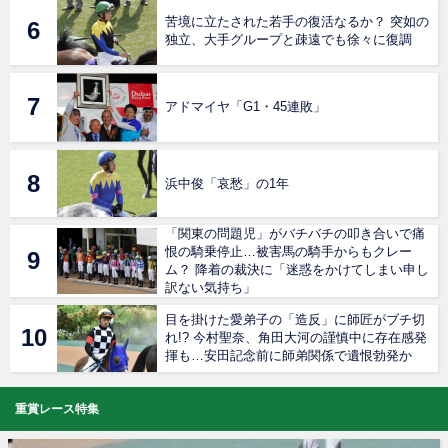
苦境に立たされた若手の復活なるか？ 突如の
独立、大手グループと疎遠でも徐々に復調
アドマイヤ「G1・45連敗」
浜中俊「哀愁」の1年
「関東の問題児」がバチバチの叩き合いで痛
恨の騎乗停止…被害馬の騎手からもクレー
ム？ 降着の裁決に「迷惑をかけてしまい申し
訳ない気持ち」
目を掛けた愛弟子の「造反」に師匠がブチ切
れ!? 今村聖奈、角田大河の謹慎中に存在感発
揮も…安田記念前に師弟関係で遺恨勃発か
重賞レース特集