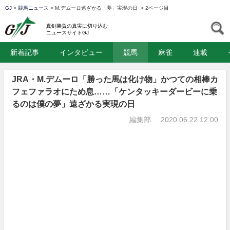
GJ
>
競馬ニュース
>
M.デムーロ遠ざかる「夢」実現の日
>
2ページ目
GJ
S
真剣勝負の真実に切り込む
ニュースサイトGJ
新着記事
インタビュー
競馬
麻雀
連載
JRA・M.デムーロ「勝った馬は化け物」かつての相棒カ
フェファラオにため息……「ケンタッキーダービーに乗
るのは僕の夢」遠ざかる実現の日
編集部
2020.06.22 12:00