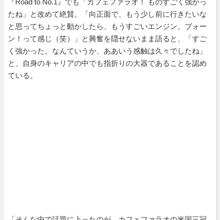
『Road to No.1』でも「カフェファラオ！ ものすごく強かっ
たね」と改めて絶賛。「向正面で、もう少し前に行きたいな
と思ってちょっと動かしたら、もうすごいエンジン。ブォー
ン！って感じ（笑）」と興奮を隠せないまま語ると、「すご
く強かった。なんていうか、ああいう感触は久々でしたね」
と、自身のキャリアの中でも指折りの大器であることを認め
ている。
「そんな中で話題に上ったのが、カフェファラオの米国三冠