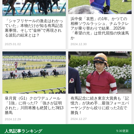
浜中俊「哀愁」の1年。かつての
「シャフリヤールの激走はわかっ
相棒ソウルラッシュ、ナムラクレ
ていた」本物だけが知る有馬記念
アが乗り替わりで結果…2025年
裏事情。そして“金杯”で再現され
「希望の光」は世代屈指の快速馬
る波乱の結末とは？
か
2025.01.02
2024.12.30
皐月賞（G1）クロワデュノール
有馬記念に続き東京大賞典も「記
「1強」に待った!? 「強さが証明
憶力」が決め手…最強フォーエバ
された」川田将雅も絶賛した3戦3
ーヤングから絞りに絞った2点で
勝馬
勝負！
2024.12.27
2024.12.29
人気記事ランキング
5:30更新