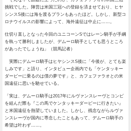
挑戦でした。陣営は米国三冠への登録を済ませており、ヒヤ
シンスS後には海を渡るプランもあったほど。しかし、新型コ
ロナウイルスの影響によって、海外遠征は中止に……。
仕切り直しとなった今回のユニコーンSではレーン騎手が手綱
を執って勝利しましたが、デムーロ騎手としても思うところ
があったでしょうね」（競馬記者）
実際にデムーロ騎手はヒヤシンスS後に「今後が、とても楽
しみです」と語り、インタビュー企画内でも「ケンタッキー
ダービーに乗るのは僕の夢です」と、カフェファラオとの米
国遠征に思いを馳せている。
「実は、デムーロ騎手は2017年にルヴァンスレーヴとコンビ
を組んだ際も『この馬でケンタッキーダービーに行きたい』
と米国遠征を熱望していました。しかし、残念ながらルヴァ
ンスレーヴが国内に専念したこともあって、デムーロ騎手の
希望は叶わず……。