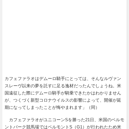
カフェファラオはデムーロ騎手にとっては、そんなルヴァン
スレーヴ以来の夢を託すに足る逸材だったんでしょうね。米
国遠征した際にデムーロ騎手が騎乗できたかはわかりません
が、つくづく新型コロナウイルスの影響によって、開催が延
期になってしまったことが悔やまれます」（同）
カフェファラオがユニコーンSを勝った21日、米国のベルモ
ントパーク競馬場ではベルモントS（G1）が行われたため米