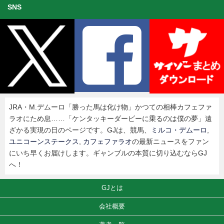
SNS
JRA・M.デムーロ「勝った馬は化け物」かつての相棒カフェファ
ラオにため息……「ケンタッキーダービーに乗るのは僕の夢」遠
ざかる実現の日のページです。GJは、競馬、
ミルコ・デムーロ
,
ユニコーンステークス
,
カフェファラオ
の最新ニュースをファン
にいち早くお届けします。ギャンブルの本質に切り込むならGJ
へ！
GJとは
会社概要