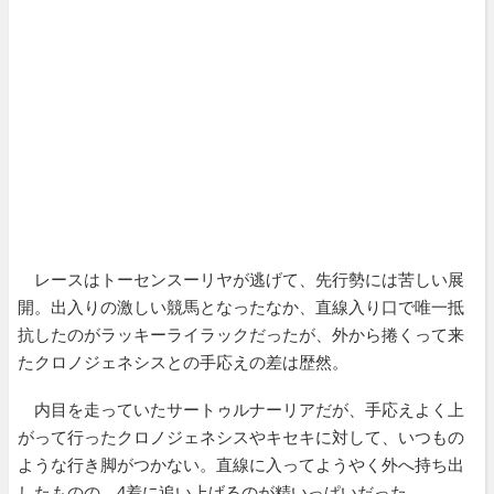
レースはトーセンスーリヤが逃げて、先行勢には苦しい展
開。出入りの激しい競馬となったなか、直線入り口で唯一抵
抗したのがラッキーライラックだったが、外から捲くって来
たクロノジェネシスとの手応えの差は歴然。
内目を走っていたサートゥルナーリアだが、手応えよく上
がって行ったクロノジェネシスやキセキに対して、いつもの
ような行き脚がつかない。直線に入ってようやく外へ持ち出
したものの、4着に追い上げるのが精いっぱいだった。