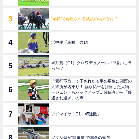
“金杯”で再現される波乱の結末とは？
浜中俊「哀愁」の1年
皐月賞（G1）クロワデュノール「1強」に待
った!?
「素行不良」で干された若手の更生に関西の
大御所が名乗り！ 福永祐一を担当した大物エ
ージェントもバックアップ…関係者から「優
遇され過ぎ」の声
アドマイヤ「G1・45連敗」
ソダシ母が“諸事情”で無念の落選……