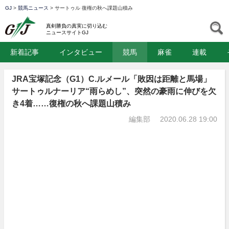
GJ
>
競馬ニュース
>
サートゥル 復権の秋へ課題山積み
GJ
S
真剣勝負の真実に切り込む
ニュースサイトGJ
新着記事
インタビュー
競馬
麻雀
連載
JRA宝塚記念（G1）C.ルメール「敗因は距離と馬場」
サートゥルナーリア“雨らめし”、突然の豪雨に伸びを欠
き4着……復権の秋へ課題山積み
編集部
2020.06.28 19:00