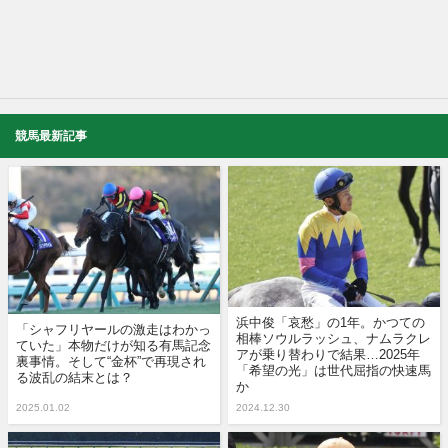
競馬最新記事
浜中俊「哀愁」の1年。かつての
「シャフリヤールの激走はわかっ
相棒ソウルラッシュ、ナムラクレ
ていた」本物だけが知る有馬記念
アが乗り替わりで結果…2025年
裏事情。そして“金杯”で再現され
「希望の光」は世代屈指の快速馬
る波乱の結末とは？
か
2025.01.02
2024.12.30