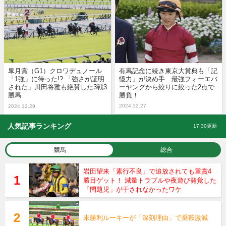
皐月賞（G1）クロワデュノール
有馬記念に続き東京大賞典も「記
「1強」に待った!? 「強さが証明
憶力」が決め手…最強フォーエバ
された」川田将雅も絶賛した3戦3
ーヤングから絞りに絞った2点で
勝馬
勝負！
2024.12.27
2024.12.29
人気記事ランキング
17:30更新
競馬
総合
岩田望来「素行不良」で追放されても重賞4
勝目ゲット！ 減量トラブルや夜遊び発覚した
「問題児」が干されなかったワケ
未勝利ルーキーが「深刻理由」で乗鞍激減