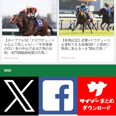
【ホープフルS】“クロワデュノー
【有馬記念】武豊×ドウデュース
ルなんて目じゃない！”今年最後
を逆転できる候補3頭！と絶対に
のG1！冬の中山で走る穴馬の法
馬券に加えるべき“隠れ穴馬！”
則、名門調教師絶賛の穴馬！
2024.12.20
2024.12.24
SNS