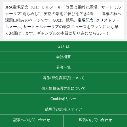
JRA宝塚記念（G1）C.ルメール「敗因は距離と馬場」サートゥル
ナーリア“雨らめし”、突然の豪雨に伸びを欠き4着……復権の秋へ
課題山積みのページです。GJは、競馬、
宝塚記念
,
クリストフ・
ルメール
,
サートゥルナーリア
の最新ニュースをファンにいち早
くお届けします。ギャンブルの本質に切り込むならGJへ！
GJとは
会社概要
著者一覧
著作権/免責事項について
個人情報保護方針について
Cookieポリシー
競馬予想比較メディア
記事へのお問い合わせ
広告のお問い合わせ