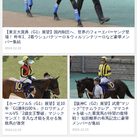
【東京大賞典（G1）展望】国内制圧へ、世界のフォーエバーヤング登
場！ 昨年1、2着ウシュバテソーロ＆ウィルソンテソーロなど豪華メン
バー集結
2024.12.22
【ホープフルS（G1）展望】近10
【阪神C（G2）展望】武豊“マジ
年「G1勝利100％」クロワデュノ
ック”でナムラクレア、ママコチ
ールVS「2歳女王撃破」マジック
ャを破った重賞馬が待望の復帰
サンズ！ 非凡な才能を見せる無
戦！ 短距離界の有馬記念に豪華
敗馬が激突
メンバーが集結
2024.12.15
2024.12.22