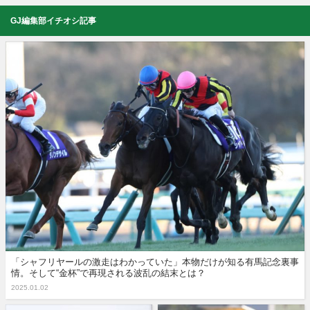
GJ編集部イチオシ記事
「シャフリヤールの激走はわかっていた」本物だけが知る有馬記念裏事
情。そして“金杯”で再現される波乱の結末とは？
2025.01.02