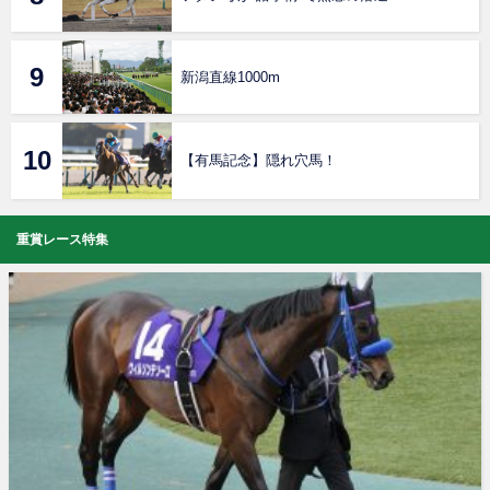
新潟直線1000m
【有馬記念】隠れ穴馬！
重賞レース特集