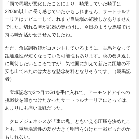
「雨で馬場が悪化したことにより、騎乗していた騎手は
2200m以上に長く感じていたかもしれません。サートゥルナ
ーリアはデビューしてこれまで良馬場の経験しかありません
でした。切れる脚が武器の馬だけに、今日のような馬場では
持ち味が活かせませんでしたね。
ただ、角居調教師がコメントしているように、古馬となって
距離適性が短くなっている可能性もあります。秋の巻き返し
に期待したいところですが、気性面に加えて新たに距離の不
安も出て来たのは大きな懸念材料となりそうです」（競馬記
者）
宝塚記念で3つ目のG1を手に入れて、アーモンドアイへの
挑戦状を叩きつけたかったサートゥルナーリアにとっては、
あまりにも痛い敗戦だった。
クロノジェネシスが「重の鬼」ともいえる圧勝を決めたこ
とも、重馬場適性の差が大きく明暗を分けた一戦だったのか
もしれない。