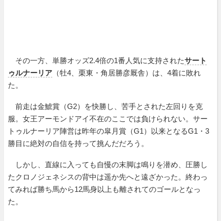
その一方、単勝オッズ2.4倍の1番人気に支持された
サート
ゥルナーリア
（牡4、栗東・角居勝彦厩舎）は、4着に敗れ
た。
前走は金鯱賞（G2）を快勝し、苦手とされた左回りを克
服。女王アーモンドアイ不在のここでは負けられない。サー
トゥルナーリア陣営は昨年の皐月賞（G1）以来となるG1・3
勝目に絶対の自信を持って挑んだだろう。
しかし、直線に入っても自慢の末脚は鳴りを潜め、圧勝し
たクロノジェネシスの背中は遥か先へと遠ざかった。終わっ
てみれば勝ち馬から12馬身以上も離されてのゴールとなっ
た。