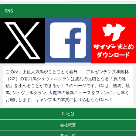
SNS
この秋、上位人気馬がことごとく着外……アルゼンチン共和国杯
（G2）の有力馬シュヴァルグランは波乱の元凶となる「負の連
鎖」を止めることができるか！？のページです。GJは、競馬、
競
馬
,
シュヴァルグラン
,
大魔神
の最新ニュースをファンにいち早く
お届けします。ギャンブルの本質に切り込むならGJへ！
GJとは
会社概要