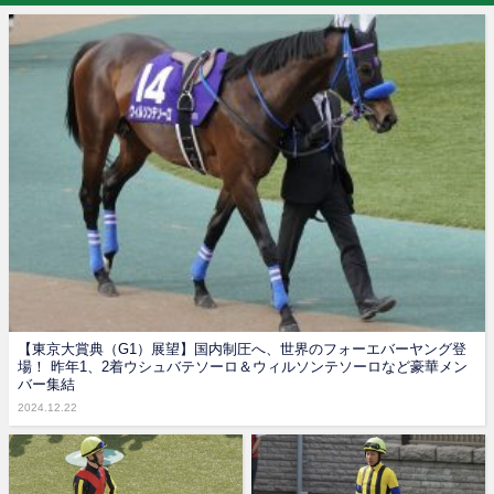
【東京大賞典（G1）展望】国内制圧へ、世界のフォーエバーヤング登
場！ 昨年1、2着ウシュバテソーロ＆ウィルソンテソーロなど豪華メン
バー集結
2024.12.22