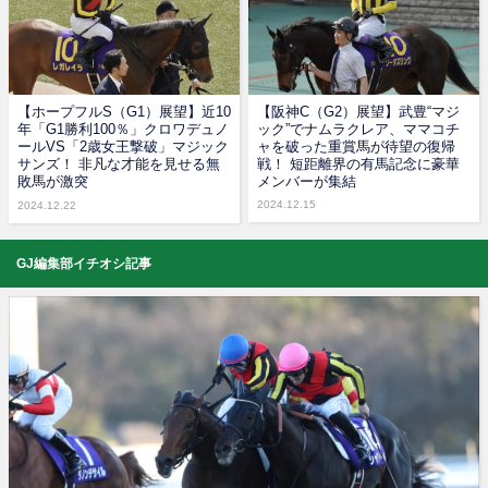
【ホープフルS（G1）展望】近10
【阪神C（G2）展望】武豊“マジ
年「G1勝利100％」クロワデュノ
ック”でナムラクレア、ママコチ
ールVS「2歳女王撃破」マジック
ャを破った重賞馬が待望の復帰
サンズ！ 非凡な才能を見せる無
戦！ 短距離界の有馬記念に豪華
敗馬が激突
メンバーが集結
2024.12.15
2024.12.22
GJ編集部イチオシ記事