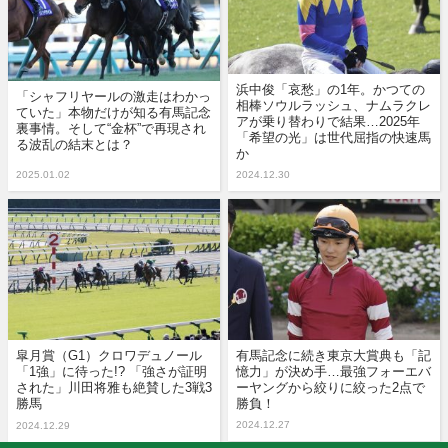
浜中俊「哀愁」の1年。かつての
「シャフリヤールの激走はわかっ
相棒ソウルラッシュ、ナムラクレ
ていた」本物だけが知る有馬記念
アが乗り替わりで結果…2025年
裏事情。そして“金杯”で再現され
「希望の光」は世代屈指の快速馬
る波乱の結末とは？
か
2025.01.02
2024.12.30
皐月賞（G1）クロワデュノール
有馬記念に続き東京大賞典も「記
「1強」に待った!? 「強さが証明
憶力」が決め手…最強フォーエバ
された」川田将雅も絶賛した3戦3
ーヤングから絞りに絞った2点で
勝馬
勝負！
2024.12.27
2024.12.29