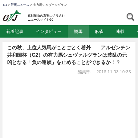
GJ
>
競馬ニュース
>
有力馬シュヴァルグラン
GJ
S
真剣勝負の真実に切り込む
ニュースサイトGJ
新着記事
インタビュー
競馬
麻雀
連載
この秋、上位人気馬がことごとく着外……アルゼンチン
共和国杯（G2）の有力馬シュヴァルグランは波乱の元
凶となる「負の連鎖」を止めることができるか！？
編集部
2016.11.03 10:35