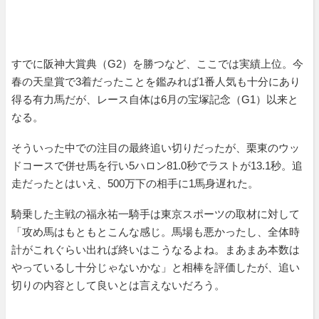
すでに阪神大賞典（G2）を勝つなど、ここでは実績上位。今
春の天皇賞で3着だったことを鑑みれば1番人気も十分にあり
得る有力馬だが、レース自体は6月の宝塚記念（G1）以来と
なる。
そういった中での注目の最終追い切りだったが、栗東のウッ
ドコースで併せ馬を行い5ハロン81.0秒でラストが13.1秒。追
走だったとはいえ、500万下の相手に1馬身遅れた。
騎乗した主戦の福永祐一騎手は東京スポーツの取材に対して
「攻め馬はもともとこんな感じ。馬場も悪かったし、全体時
計がこれぐらい出れば終いはこうなるよね。まあまあ本数は
やっているし十分じゃないかな」と相棒を評価したが、追い
切りの内容として良いとは言えないだろう。