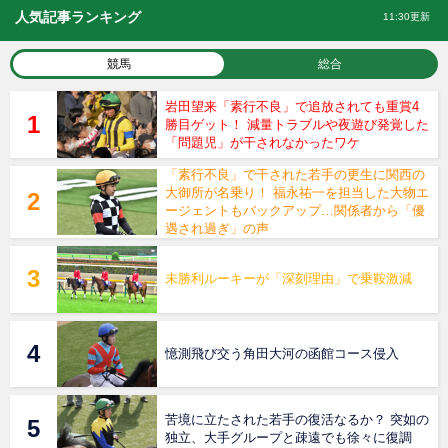
人気記事ランキング
11:30更新
競馬
総合
岩田望来「素行不良」で追放されても重賞4
勝目ゲット！ 減量トラブルや夜遊び発覚した
「問題児」が干されなかったワケ
「素行不良」で干された若手の更生に関西の
大御所が名乗り！ 福永祐一を担当した大物エ
ージェントもバックアップ…関係者から「優
遇され過ぎ」の声
未勝利ルーキーが「深刻理由」で乗鞍激減
憶測飛び交う角田大河の函館コース侵入
苦境に立たされた若手の復活なるか？ 突如の
独立、大手グループと疎遠でも徐々に復調