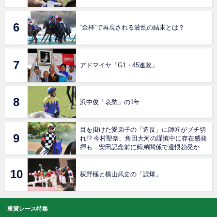
“金杯”で再現される波乱の結末とは？
アドマイヤ「G1・45連敗」
浜中俊「哀愁」の1年
目を掛けた愛弟子の「造反」に師匠がブチ切
れ!? 今村聖奈、角田大河の謹慎中に存在感発
揮も…安田記念前に師弟関係で遺恨勃発か
荻野極と横山武史の「誤爆」
重賞レース特集