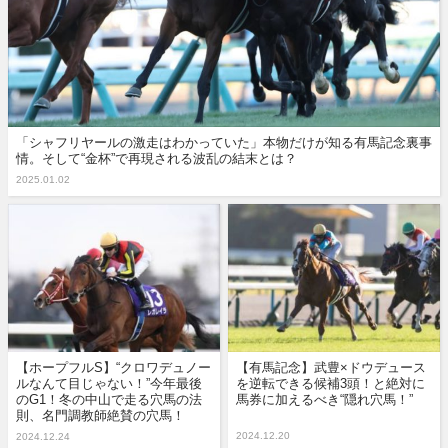
「シャフリヤールの激走はわかっていた」本物だけが知る有馬記念裏事
情。そして“金杯”で再現される波乱の結末とは？
2025.01.02
【ホープフルS】“クロワデュノー
【有馬記念】武豊×ドウデュース
ルなんて目じゃない！”今年最後
を逆転できる候補3頭！と絶対に
のG1！冬の中山で走る穴馬の法
馬券に加えるべき“隠れ穴馬！”
則、名門調教師絶賛の穴馬！
2024.12.20
2024.12.24