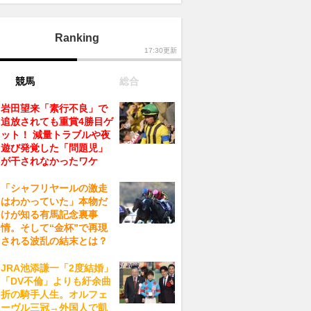
Ranking
17:30更新
競馬
総合
岩田望来「素行不良」で
追放されても重賞4勝目ゲ
ット！ 減量トラブルや夜
遊び発覚した「問題児」
が干されなかったワケ
「シャフリヤールの激走
はわかっていた」本物だ
けが知る有馬記念裏事
情。そして“金杯”で再現
される波乱の結末とは？
JRA池添謙一「2度結婚」
「DV不倫」よりも紆余曲
折の騎手人生。オルフェ
ーヴル三冠→外国人で凱