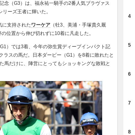
記念（G3）は、福永祐一騎手の2番人気ブラヴァス
0シリーズ王者に輝いた。
気に支持された
ワーケア
（牡3、美浦・手塚貴久厩
の位置から伸び切れずに10着に凡走した。
G1）では3着、今年の弥生賞ディープインパクト記
プクラスの馬だ。日本ダービー（G1）を8着に敗れたと
いた馬だけに、陣営にとってもショッキングな敗戦と