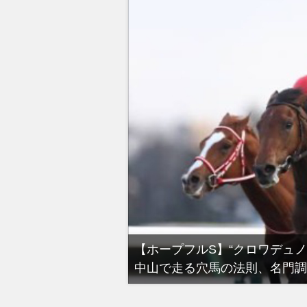
る有馬記念裏事情。そ
【ホープフルS】“クロワデュ
中山で走る穴馬の法則、名門調