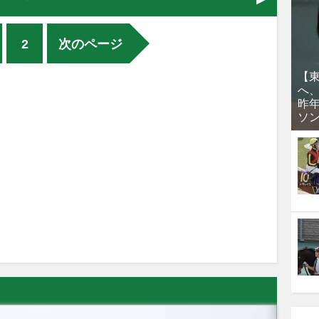
2
次のページ
【
へ
昨
ソ