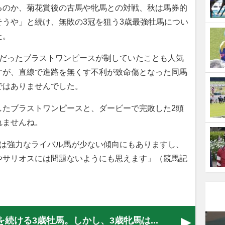
るのか、菊花賞後の古馬や牝馬との対戦、秋は馬券的
うや」と続け、無敗の3冠を狙う3歳最強牡馬につい
た。
着だったブラストワンピースが制していたことも人気
すが、直線で進路を無くす不利が致命傷となった同馬
ではありませんでした。
したブラストワンピースと、ダービーで完敗した2頭
れませんね。
年は強力なライバル馬が少ない傾向にもありますし、
やサリオスには問題ないようにも思えます」（競馬記
続ける3歳牡馬。しかし、3歳牝馬は...