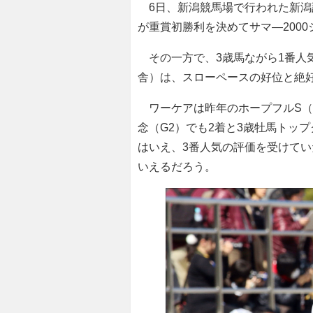
6日、新潟競馬場で行われた新潟
が重賞初勝利を決めてサマ―200
その一方で、3歳馬ながら1番人
舎）は、スローペースの好位と絶好
ワーケアは昨年のホープフルS（
念（G2）でも2着と3歳牡馬トッ
はいえ、3番人気の評価を受けて
いえるだろう。