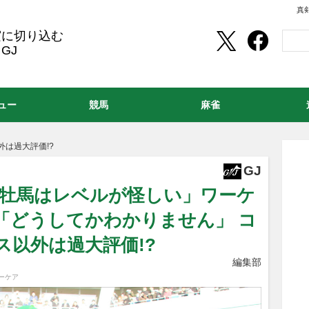
真
実に切り込む
GJ
ュー
競馬
麻雀
は過大評価!?
GJ
歳牡馬はレベルが怪しい」ワーケ
「どうしてかわかりません」 コ
ス以外は過大評価!?
編集部
ーケア