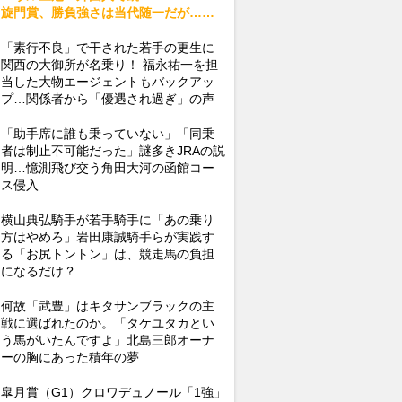
旋門賞、勝負強さは当代随一だが……
「素行不良」で干された若手の更生に
関西の大御所が名乗り！ 福永祐一を担
当した大物エージェントもバックアッ
プ…関係者から「優遇され過ぎ」の声
「助手席に誰も乗っていない」「同乗
者は制止不可能だった」謎多きJRAの説
明…憶測飛び交う角田大河の函館コー
ス侵入
横山典弘騎手が若手騎手に「あの乗り
方はやめろ」岩田康誠騎手らが実践す
る「お尻トントン」は、競走馬の負担
になるだけ？
何故「武豊」はキタサンブラックの主
戦に選ばれたのか。「タケユタカとい
う馬がいたんですよ」北島三郎オーナ
ーの胸にあった積年の夢
皐月賞（G1）クロワデュノール「1強」