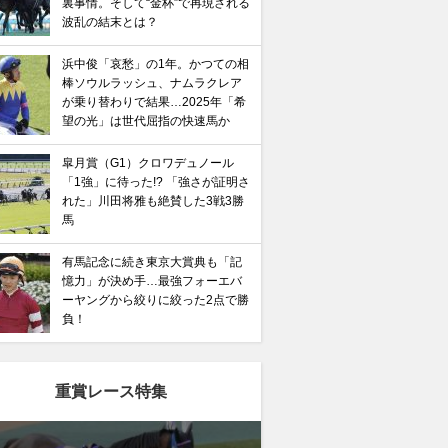
裏事情。そして“金杯”で再現される
波乱の結末とは？
浜中俊「哀愁」の1年。かつての相
棒ソウルラッシュ、ナムラクレア
が乗り替わりで結果…2025年「希
望の光」は世代屈指の快速馬か
皐月賞（G1）クロワデュノール
「1強」に待った!? 「強さが証明さ
れた」川田将雅も絶賛した3戦3勝
馬
有馬記念に続き東京大賞典も「記
憶力」が決め手…最強フォーエバ
ーヤングから絞りに絞った2点で勝
負！
重賞レース特集