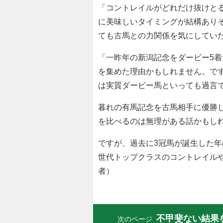
「コントレイルがどれだけ抜けと
に美味しいタイミングが結構ありそ
ても古馬との力関係を気にしてい
「一昨年の新潟記念をダービー5
を集めた理由かもしれません。で
は実質ダービー馬といっても過言
暮れの有馬記念を古馬相手に優勝
を比べるのは無理がある話かもし
ですが、過去に3冠馬が誕生した
世代トップクラスのコントレイル
者）
不甲斐ない結果を
次のページ