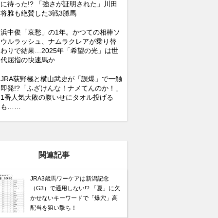
に待った!? 「強さが証明された」川田
将雅も絶賛した3戦3勝馬
浜中俊「哀愁」の1年。かつての相棒ソ
ウルラッシュ、ナムラクレアが乗り替
わりで結果…2025年「希望の光」は世
代屈指の快速馬か
JRA荻野極と横山武史が「誤爆」で一触
即発!?「ふざけんな！ナメてんのか！」
1番人気大敗の腹いせにタオル投げる
も……
関連記事
JRA3歳馬ワーケアは新潟記念
（G3）で通用しない!? 「夏」に欠
かせないキーワードで「爆穴」高
配当を狙い撃ち！