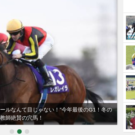
ノールなんて目じゃない！”今年最後のG1！冬の
【有
教師絶賛の穴馬！
るべき