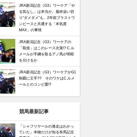
JRA新潟記念（G3）ワーケア「や
る気なし」は本当か。最終追い切
り“ダメダメ”も、2年前ブラストワ
ンピースと共通する「本気度
MAX」の事情
JRA新潟記念（G3）ワーケアの
「取捨」はこのレース次第!? C.ル
メールが手綱を取るアノ馬が明暗
を分けるか
JRA新潟記念（G3）ワーケアがG1
制覇に王手?? そのワケはC.ルメ
ールとのコンビ愛!?
競馬最新記事
「シャフリヤールの激走はわかっ
ていた」本物だけが知る有馬記念