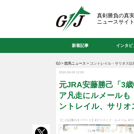
GJ
真剣勝負の真
ニュースサイト
新着記事
インタビ
GJ
>
競馬ニュース
>
コントレイル・サリオス以外
2020.09.08 12:00
元JRA安藤勝己「3
ア凡走にルメールも
ントレイル、サリオ
【この記事のキーワード】
#クリストフ・ルメール
,
#ワ