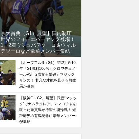
東京大賞典（G1）展望】国内制圧
、世界のフォーエバーヤング登場！
年1、2着ウシュバテソーロ＆ウィル
ンテソーロなど豪華メンバー集結
【ホープフルS（G1）展望】近10
年「G1勝利100％」クロワデュノ
ールVS「2歳女王撃破」マジック
サンズ！ 非凡な才能を見せる無敗
馬が激突
【阪神C（G2）展望】武豊“マジッ
ク”でナムラクレア、ママコチャを
破った重賞馬が待望の復帰戦！ 短
距離界の有馬記念に豪華メンバー
が集結