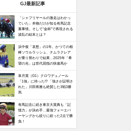
GJ最新記事
「シャフリヤールの激走はわかっ
ていた」本物だけが知る有馬記念
裏事情。そして“金杯”で再現される
波乱の結末とは？
浜中俊「哀愁」の1年。かつての相
棒ソウルラッシュ、ナムラクレア
が乗り替わりで結果…2025年「希
望の光」は世代屈指の快速馬か
皐月賞（G1）クロワデュノール
「1強」に待った!? 「強さが証明さ
れた」川田将雅も絶賛した3戦3勝
馬
有馬記念に続き東京大賞典も「記
馬記念】武豊×ドウデュースを逆転できる候補3頭！と絶
憶力」が決め手…最強フォーエバ
“隠れ穴馬！”
ーヤングから絞りに絞った2点で勝
負！