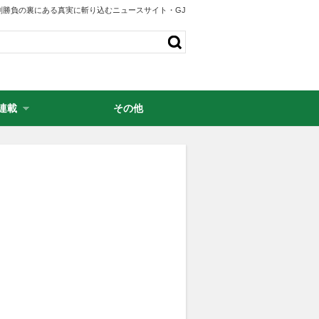
剣勝負の裏にある真実に斬り込むニュースサイト・GJ
連載
その他
・